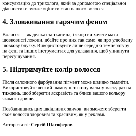
консультацію до трихолога, який за допомогою спеціальної
діагностики зможе оцінити стан вашого волосся.
4. Зловживання гарячим феном
Волосся — як делікатна тканина, і якщо ви хочете мати
шовковисті локони, дбайте про них так само, як про улюблену
шовкову блузку. Використовуйте лише середню температуру
на фені та інших інструментах для укладання, щоб уникнути
пересушування.
5. Підтримуйте колір волосся
Після салонного фарбування пігмент може швидко тьмяніти.
Використовуйте легкий шампунь та тону вальну маску раз на
тиждень, щоб зберегти яскравість та блиск вашого кольору
якомога довше.
Позбавившись цих шкідливих звичок, ви зможете зберегти
своє волосся здоровим та красивим, як у рекламі.
Автор статті:
Сергій Шагоферов