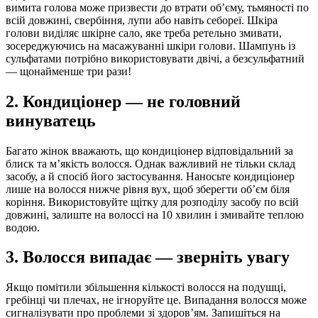
вимита голова може призвести до втрати об’єму, тьмяності по
всій довжині, свербіння, лупи або навіть себореї. Шкіра
голови виділяє шкірне сало, яке треба ретельно змивати,
зосереджуючись на масажуванні шкіри голови. Шампунь із
сульфатами потрібно використовувати двічі, а безсульфатний
— щонайменше три рази!
2. Кондиціонер — не головний
винуватець
Багато жінок вважають, що кондиціонер відповідальний за
блиск та м’якість волосся. Однак важливий не тільки склад
засобу, а й спосіб його застосування. Наносьте кондиціонер
лише на волосся нижче рівня вух, щоб зберегти об’єм біля
коріння. Використовуйте щітку для розподілу засобу по всій
довжині, залиште на волоссі на 10 хвилин і змивайте теплою
водою.
3. Волосся випадає — зверніть увагу
Якщо помітили збільшення кількості волосся на подушці,
гребінці чи плечах, не ігноруйте це. Випадання волосся може
сигналізувати про проблеми зі здоров’ям. Запишіться на