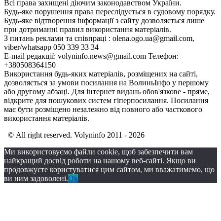
Всі права захищені діючим законодавством України.
Будь-яке порушення права переслідується в судовому порядку.
Будь-яке відтворення інформації з сайту дозволяється лише
при дотриманні правил використання матеріалів.
З питань реклами та співпраці : olena.ogo.ua@gmail.com,
viber/whatsapp 050 339 33 34
E-mail редакції: volyninfo.news@gmail.com Телефон:
+380508364150
Використання будь-яких матеріалів, розміщених на сайті,
дозволяється за умови посилання на ВолиньІнфо у першому
або другому абзаці. Для інтернет видань обов'язкове - пряме,
відкрите для пошукових систем гіперпосилання. Посилання
має бути розміщено незалежно від повного або часткового
використання матеріалів.
© All right reserved. Volyninfo 2011 - 2026
Ми використовуємо файли cookie, щоб забезпечити вам
найкращий досвід роботи на нашому веб-сайті. Якщо ви
продовжуєте користуватися цим сайтом, ми вважатимемо, що
ви ним задоволені.
Ok