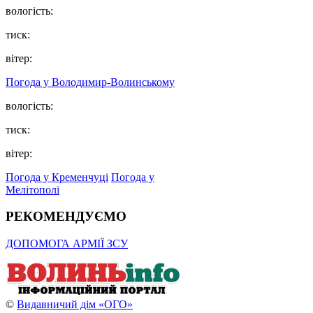
вологість:
тиск:
вітер:
Погода у Володимир-Волинському
вологість:
тиск:
вітер:
Погода у Кременчуці
Погода у
Мелітополі
РЕКОМЕНДУЄМО
ДОПОМОГА АРМІЇ ЗСУ
©
Видавничий дім «ОГО»