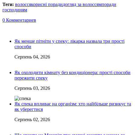
Теги:
волосся
корисні поради
догляд за волоссям
поради
господиням
0 Комментариев
Як менше пітніти у спеку: лікарка назвала три прості
способи
Серпень 04, 2026
Як охолодити кімнату без кондиціонера: прості способи
пережити спеку
Серпень 03, 2026
Як спека впливає на організм: хто найбільше ризикує та
як уберегтися
Серпень 02, 2026