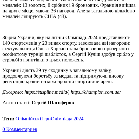
медалей: 13 золотих, 8 срібних і 9 бронзових. Франція вийшла
на друге місце, маючи 36 нагород. Але за загальною кількістю
медалей лідирують США (43).
Збірна України, яку на літній Олімпіаді-2024 представляють
140 спортсменів у 23 видах спорту, завоювала дві нагороди:
фехтувальниця Ольга Харлан стала бронзовою призеркою в
особистому турнірі шаблісток, а Сергій Куліш здобув срібло у
стрільбі з гвинтівки з трьох положень.
Українці ділять 39-ту сходинку в загальному заліку,
продовжуючи боротьбу за медалі та підтримуючи високу
репутацію країни на міжнародній спортивній арені.
Джерело: https://suspilne.media/, https://champion.com.ua/
Автор статті:
Сергій Шагоферов
Теги:
Олімпійські ігри
Олімпіада 2024
0 Комментариев