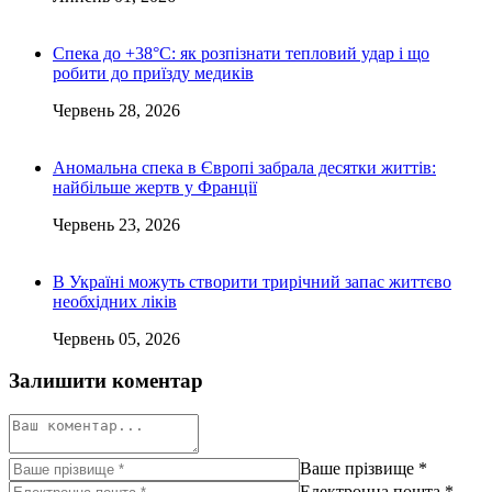
Спека до +38°C: як розпізнати тепловий удар і що
робити до приїзду медиків
Червень 28, 2026
Аномальна спека в Європі забрала десятки життів:
найбільше жертв у Франції
Червень 23, 2026
В Україні можуть створити трирічний запас життєво
необхідних ліків
Червень 05, 2026
Залишити коментар
Ваше прізвище
*
Електронна пошта
*