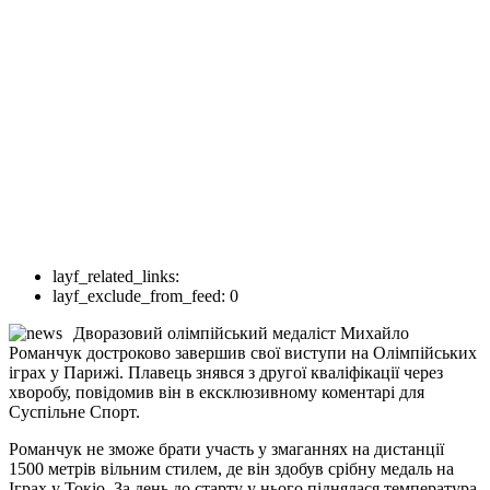
layf_related_links:
layf_exclude_from_feed:
0
Дворазовий олімпійський медаліст Михайло
Романчук достроково завершив свої виступи на Олімпійських
іграх у Парижі. Плавець знявся з другої кваліфікації через
хворобу, повідомив він в ексклюзивному коментарі для
Суспільне Спорт.
Романчук не зможе брати участь у змаганнях на дистанції
1500 метрів вільним стилем, де він здобув срібну медаль на
Іграх у Токіо. За день до старту у нього піднялася температура,