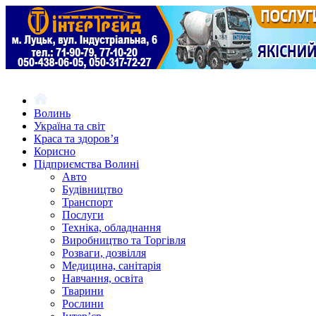
Волинь
Україна та світ
Краса та здоров’я
Корисно
Підприємства Волині
Авто
Будівництво
Транспорт
Послуги
Техніка, обладнання
Виробництво та Торгівля
Розваги, дозвілля
Медицина, санітарія
Навчання, освіта
Тварини
Рослини