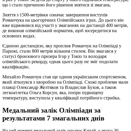
що і стало причиною його рішення знятися зі змагань.
Зняття з 1500-метрівки означає завершення виступів
Романчука на цьогорічних Олімпійських іграх. До цього він
вже відмовився від участі у змаганнях на дистанції 400 метрів,
де виконав олімпійський норматив, щоб зосередитися на
основних видах.
Єдиною дистанцією, яку проплив Романчук на Олімпіаді у
Парижі, стали 800 метрів вільним стилем. Він змагався у
статусі бронзового призера Ігор у Токіо та володаря
олімпійського рекорду, однак цього разу не зміг подолати
кваліфікацію.
Михайло Романчук став ще одним українським спортсменом,
який зіткнувся з хворобою на Олімпіаді. Схожі проблеми мали
плавці Олександр Желтяков та Владислав Бухов, а також
легкоатлетка Ольга Корсун, яка, попри підвищену
температуру, виступила у кваліфікації потрійного стрибка.
Медальний залік Олімпіади за
результатами 7 змагальних днів
На цей момент медальний залік очолює Китай, у якого 30