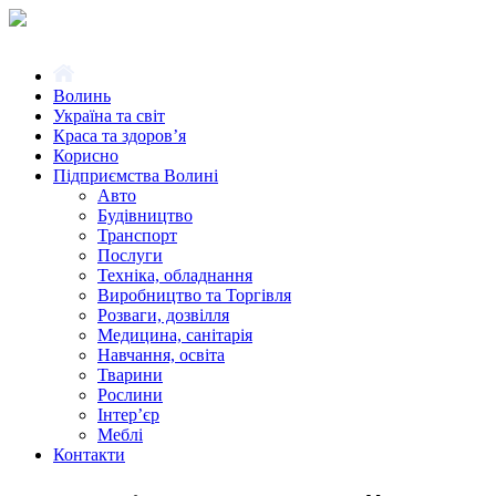
Волинь
Україна та світ
Краса та здоров’я
Корисно
Підприємства Волині
Авто
Будівництво
Транспорт
Послуги
Техніка, обладнання
Виробництво та Торгівля
Розваги, дозвілля
Медицина, санітарія
Навчання, освіта
Тварини
Рослини
Інтер’єр
Меблі
Контакти