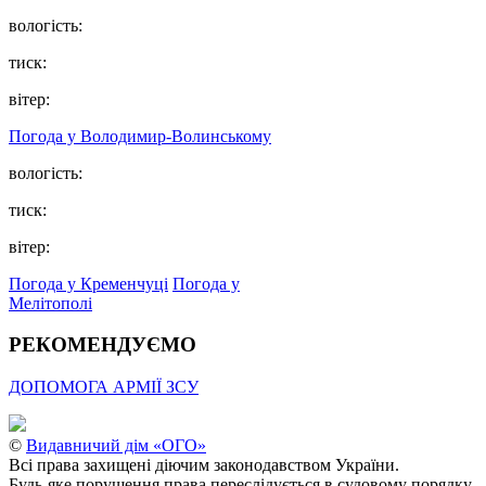
вологість:
тиск:
вітер:
Погода у Володимир-Волинському
вологість:
тиск:
вітер:
Погода у Кременчуці
Погода у
Мелітополі
РЕКОМЕНДУЄМО
ДОПОМОГА АРМІЇ ЗСУ
©
Видавничий дім «ОГО»
Всі права захищені діючим законодавством України.
Будь-яке порушення права переслідується в судовому порядку.