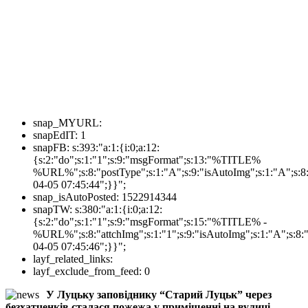
snap_MYURL:
snapEdIT:
1
snapFB:
s:393:"a:1:{i:0;a:12:
{s:2:"do";s:1:"1";s:9:"msgFormat";s:13:"%TITLE%
%URL%";s:8:"postType";s:1:"A";s:9:"isAutoImg";s:1:"A";s:8:
04-05 07:45:44";}}";
snap_isAutoPosted:
1522914344
snapTW:
s:380:"a:1:{i:0;a:12:
{s:2:"do";s:1:"1";s:9:"msgFormat";s:15:"%TITLE% -
%URL%";s:8:"attchImg";s:1:"1";s:9:"isAutoImg";s:1:"A";s:8:"
04-05 07:45:46";}}";
layf_related_links:
layf_exclude_from_feed:
0
У Луцьку заповіднику “Старий Луцьк” через
безхатченків сталася пожежа у приміщенні на вулиці