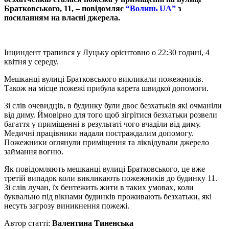
Братковського, 11, – повідомляє
“Волинь UA”
з
посиланням на власні джерела.
Інциндент трапився у Луцьку орієнтовно о 22:30 годині, 4
квітня у середу.
Мешканці вулиці Братковського викликали пожежників.
Також на місце пожежі прибула карета швидкої допомоги.
Зі слів очевидців, в будинку були двоє безхатьків які очманіли
від диму. Ймовірно для того щоб зігрітися безхатьки розвели
багаття у приміщенні в результаті чого вчаділи від диму.
Медичні працівники надали постраждалим допомогу.
Пожежники оглянули приміщення та ліквідували джерело
займання вогню.
Як повідомляють мешканці вулиці Братковського, це вже
третій випадок коли викликають пожежників до будинку 11.
Зі слів лучан, їх бентежить жити в таких умовах, коли
буквально під вікнами будинків проживають безхатьки, які
несуть загрозу виникнення пожежі.
Автор статті:
Валентина Тиненська