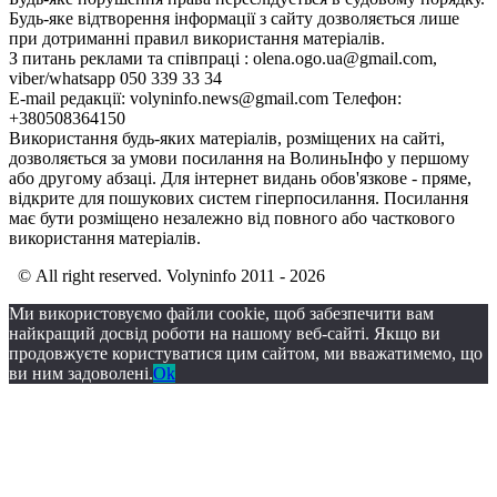
Будь-яке відтворення інформації з сайту дозволяється лише
при дотриманні правил використання матеріалів.
З питань реклами та співпраці : olena.ogo.ua@gmail.com,
viber/whatsapp 050 339 33 34
E-mail редакції: volyninfo.news@gmail.com Телефон:
+380508364150
Використання будь-яких матеріалів, розміщених на сайті,
дозволяється за умови посилання на ВолиньІнфо у першому
або другому абзаці. Для інтернет видань обов'язкове - пряме,
відкрите для пошукових систем гіперпосилання. Посилання
має бути розміщено незалежно від повного або часткового
використання матеріалів.
© All right reserved. Volyninfo 2011 - 2026
Ми використовуємо файли cookie, щоб забезпечити вам
найкращий досвід роботи на нашому веб-сайті. Якщо ви
продовжуєте користуватися цим сайтом, ми вважатимемо, що
ви ним задоволені.
Ok