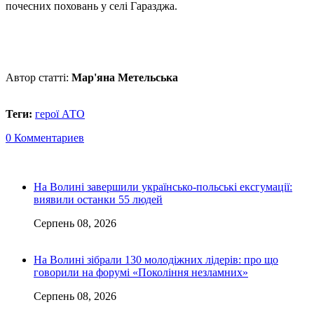
почесних поховань у селі Гаразджа.
Автор статті:
Мар'яна Метельська
Теги:
герої АТО
0 Комментариев
На Волині завершили українсько-польські ексгумації:
виявили останки 55 людей
Серпень 08, 2026
На Волині зібрали 130 молодіжних лідерів: про що
говорили на форумі «Покоління незламних»
Серпень 08, 2026