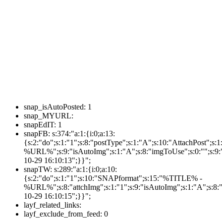
snap_isAutoPosted:
1
snap_MYURL:
snapEdIT:
1
snapFB:
s:374:"a:1:{i:0;a:13:
{s:2:"do";s:1:"1";s:8:"postType";s:1:"A";s:10:"AttachPost"
%URL%";s:9:"isAutoImg";s:1:"A";s:8:"imgToUse";s:0:"";s:9:"
10-29 16:10:13";}}";
snapTW:
s:289:"a:1:{i:0;a:10:
{s:2:"do";s:1:"1";s:10:"SNAPformat";s:15:"%TITLE% -
%URL%";s:8:"attchImg";s:1:"1";s:9:"isAutoImg";s:1:"A";s:8:"
10-29 16:10:15";}}";
layf_related_links:
layf_exclude_from_feed:
0