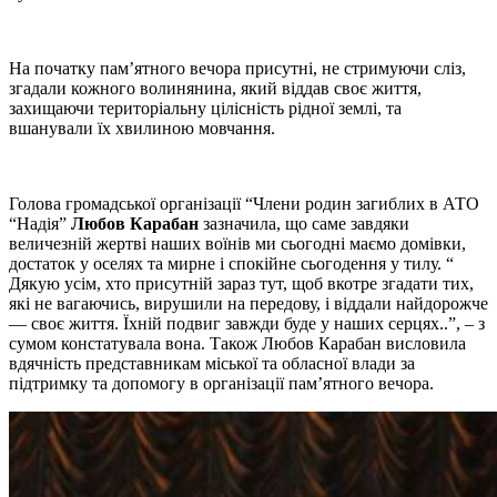
На початку пам’ятного вечора присутні, не стримуючи сліз,
згадали кожного волинянина, який віддав своє життя,
захищаючи територіальну цілісність рідної землі, та
вшанували їх хвилиною мовчання.
Голова громадської організації “Члени родин загиблих в АТО
“Надія”
Любов Карабан
зазначила, що саме завдяки
величезній жертві наших воїнів ми сьогодні маємо домівки,
достаток у оселях та мирне і спокійне сьогодення у тилу. “
Дякую усім, хто присутній зараз тут, щоб вкотре згадати тих,
які не вагаючись, вирушили на передову, і віддали найдорожче
— своє життя. Їхній подвиг завжди буде у наших серцях..”, – з
сумом констатувала вона. Також Любов Карабан висловила
вдячність представникам міської та обласної влади за
підтримку та допомогу в організації пам’ятного вечора.