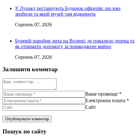
У Луцьку реставрують Будинок офіцерів: що вже
зробили та який музей там відкриють
Серпень 07, 2026
Буревій наробив лиха на Волині: де повалило дерева та
як отримати допомогу за пошкоджене майно
Серпень 07, 2026
Залишити коментар
Ваше прізвище
*
Електронна пошта
*
Сайт
Пошук по сайту