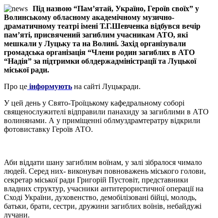
Під назвою “Пам’ятай, Україно, Героїв своїх” у
Волинському обласному академічному музично-
драматичному театрі імені Т.Г.Шевченка відбувся вечір
пам’яті, присвячений загиблим учасникам АТО, які
мешкали у Луцьку та на Волині. Захід організували
громадська організація “Члени родин загиблих в АТО
“Надія” за підтримки облдержадміністрації та Луцької
міської ради.
Про це
інформують
на сайті Луцькради.
У цей день у Свято-Троїцькому кафедральному соборі
священослужителі відправили панахиду за загиблими в АТО
волинянами. А у приміщенні облмуздрамтератру відкрили
фотовиставку Героїв АТО.
Аби віддати шану загиблим воїнам, у залі зібралося чимало
людей. Серед них- виконувач повноважень міського голови,
секретар міської ради Григорій Пустовіт, представники
владних структур, учасники антитерористичної операції на
Сході України, духовенство, демобілізовані бійці, молодь,
батьки, брати, сестри, дружини загиблих воїнів, небайдужі
лучани.