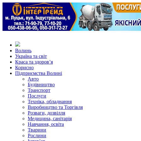
Волинь
Україна та світ
Краса та здоров’я
Корисно
Підприємства Волині
Авто
Будівництво
Транспорт
Послуги
Техніка, обладнання
Виробництво та Торгівля
Розваги, дозвілля
Медицина, санітарія
Навчання, освіта
Тварини
Рослини