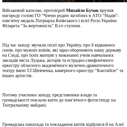
Військовий капелан, протоієрей
Михайло Бучак
вручив
нагороду голові ГО “Члени родин загиблих в АТО “Надія”-
пам’ятну медаль Патріарха Київського і всієї Руси-України
Філарета “За жертовність” ІІ-го ступеня.
Під час заходу звучали пісні про Україну, про її відважних
синів, про мужніх воїнів, які зараз обороняють нашу державу
на Сході, про їхніх матерів у виконанні учнів навчальних
закладів міста Луцька, акторів та естрадно-смифонічного
оркестру обласного академічного музично-драматичного
театру імені Т.Г.Шевченка, камерного оркестру “Кантабіле” та
інших артистів.
Потому учасники заходу, представники влади та
громадськості поклали квіти до пам’ятного фотостенду на
Театральному майдані.
Громадська панахида та покладання квітів відбулися й на Алеї