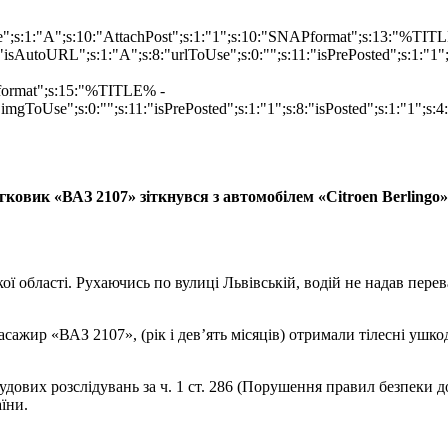
ype";s:1:"A";s:10:"AttachPost";s:1:"1";s:10:"SNAPformat";s:13:"%TI
isAutoURL";s:1:"A";s:8:"urlToUse";s:0:"";s:11:"isPrePosted";s:1:"1
Pformat";s:15:"%TITLE% -
imgToUse";s:0:"";s:11:"isPrePosted";s:1:"1";s:8:"isPosted";s:1:"1";
егковик «ВАЗ 2107» зіткнувся з автомобілем
«
Citroen
Berlingo
»
бласті. Рухаючись по вулиці Львівській, водій не надав перевагу
пасажир «ВАЗ 2107», (рік і дев’ять місяців) отримали тілесні уш
удових розслідувань за ч. 1 ст. 286 (Порушення правил безпеки д
їни.