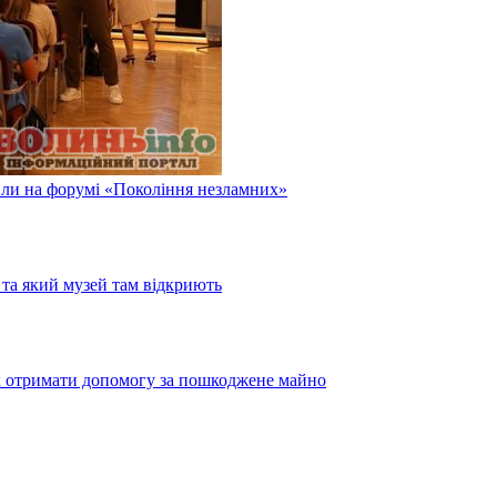
или на форумі «Покоління незламних»
та який музей там відкриють
як отримати допомогу за пошкоджене майно