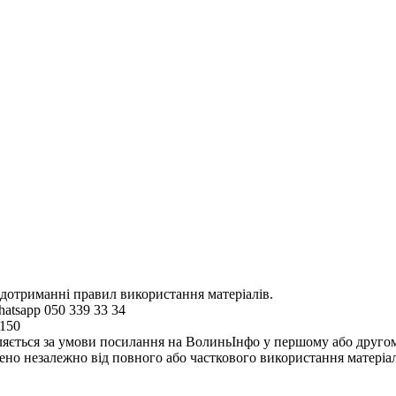
 дотриманні правил використання матеріалів.
hatsapp 050 339 33 34
4150
ляється за умови посилання на ВолиньІнфо у першому або другому 
но незалежно від повного або часткового використання матеріал