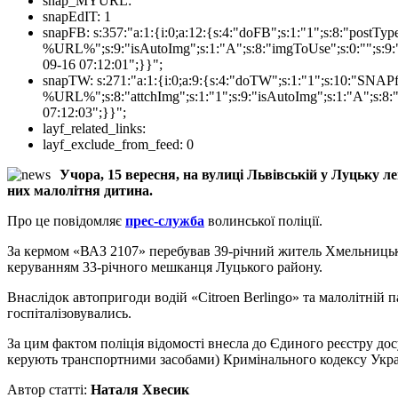
snap_MYURL:
snapEdIT:
1
snapFB:
s:357:"a:1:{i:0;a:12:{s:4:"doFB";s:1:"1";s:8:"postT
%URL%";s:9:"isAutoImg";s:1:"A";s:8:"imgToUse";s:0:"";s:9:"
09-16 07:12:01";}}";
snapTW:
s:271:"a:1:{i:0;a:9:{s:4:"doTW";s:1:"1";s:10:"SNA
%URL%";s:8:"attchImg";s:1:"1";s:9:"isAutoImg";s:1:"A";s:8:"
07:12:03";}}";
layf_related_links:
layf_exclude_from_feed:
0
Учора, 15 вересня, на вулиці Львівській у Луцьку л
них малолітня дитина.
Про це повідомляє
прес-служба
волинської поліції.
За кермом «ВАЗ 2107» перебував 39-річний житель Хмельницької о
керуванням 33-річного мешканця Луцького району.
Внаслідок автопригоди водій «Citroen Berlingo» та малолітній 
госпіталізовувались.
За цим фактом поліція відомості внесла до Єдиного реєстру дос
керують транспортними засобами) Кримінального кодексу Укра
Автор статті:
Наталя Хвесик