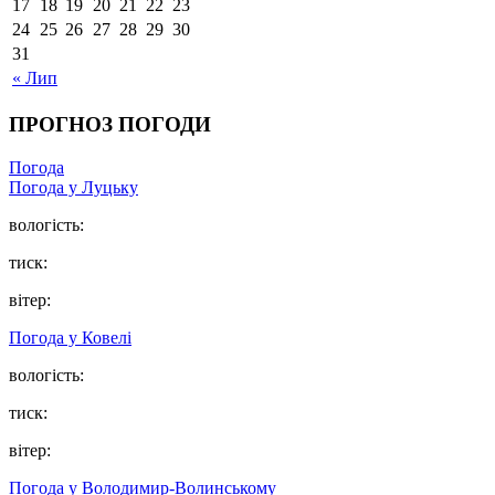
17
18
19
20
21
22
23
24
25
26
27
28
29
30
31
« Лип
ПРОГНОЗ ПОГОДИ
Погода
Погода у Луцьку
вологість:
тиск:
вітер:
Погода у Ковелі
вологість:
тиск:
вітер:
Погода у Володимир-Волинському