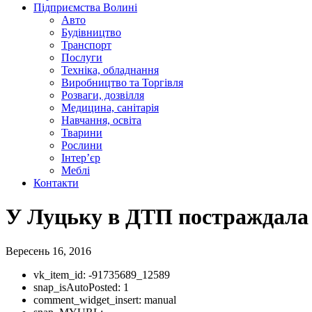
Підприємства Волині
Авто
Будівництво
Транспорт
Послуги
Техніка, обладнання
Виробництво та Торгівля
Розваги, дозвілля
Медицина, санітарія
Навчання, освіта
Тварини
Рослини
Інтер’єр
Меблі
Контакти
У Луцьку в ДТП постраждала
Вересень 16, 2016
vk_item_id:
-91735689_12589
snap_isAutoPosted:
1
comment_widget_insert:
manual