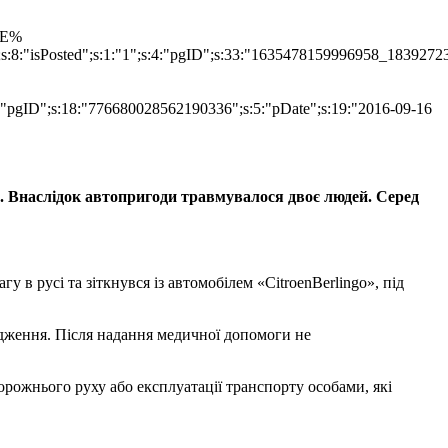
TLE%
";s:8:"isPosted";s:1:"1";s:4:"pgID";s:33:"1635478159996958_1839272
s:4:"pgID";s:18:"776680028562190336";s:5:"pDate";s:19:"2016-09-16
. Внаслідок автопригоди травмувалося двоє людей. Серед
 в русі та зіткнувся із автомобілем «CitroenBerlingo», під
кодження. Після надання медичної допомоги не
орожнього руху або експлуатації транспорту особами, які