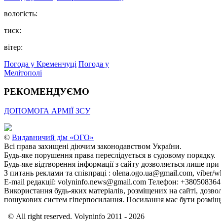
вологість:
тиск:
вітер:
Погода у Кременчуці
Погода у
Мелітополі
РЕКОМЕНДУЄМО
ДОПОМОГА АРМІЇ ЗСУ
©
Видавничий дім «ОГО»
Всі права захищені діючим законодавством України.
Будь-яке порушення права переслідується в судовому порядку.
Будь-яке відтворення інформації з сайту дозволяється лише при
З питань реклами та співпраці : olena.ogo.ua@gmail.com, viber/w
E-mail редакції: volyninfo.news@gmail.com Телефон: +38050836
Використання будь-яких матеріалів, розміщених на сайті, дозво
пошукових систем гіперпосилання. Посилання має бути розміще
© All right reserved. Volyninfo 2011 - 2026