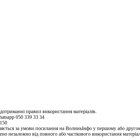
 дотриманні правил використання матеріалів.
hatsapp 050 339 33 34
4150
ляється за умови посилання на ВолиньІнфо у першому або другому 
но незалежно від повного або часткового використання матеріал