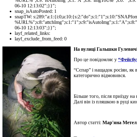
%URL%";s:9:"isAutoImg";s:1:"A";s:8:"imgToUse";s:0:"";s:9:"
06-10 12:13:02";}}";
snap_isAutoPosted:
1
snapTW:
s:289:"a:1:{i:0;a:10:{s:2:"do";s:1:"1";s:10:"SNAPf
%URL%";s:8:"attchImg";s:1:"1";s:9:"isAutoImg";s:1:"A";s:8:"
06-10 12:13:03";}}";
layf_related_links:
layf_exclude_from_feed:
0
На вулиці Гальшки Гулевичі
Про це повідомляє у
“Фейсбу
“Сєпар” і нащадок росіян, як
категорично відмовився.
Більше того, після приїзду н
Далі він із пляшкою в руці к
Автор статті:
Мар'яна Метел