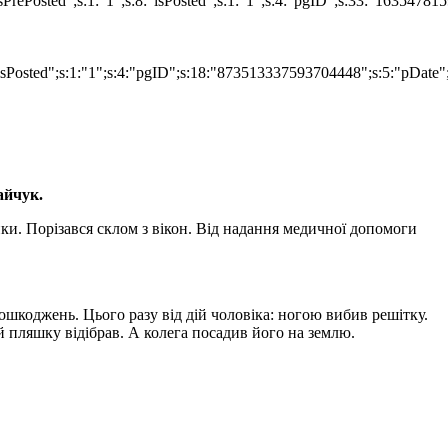
isPrePosted";s:1:"1";s:8:"isPosted";s:1:"1";s:4:"pgID";s:33:"16354
"isPosted";s:1:"1";s:4:"pgID";s:18:"873513337593704448";s:5:"pDate"
айчук.
нки. Порізався склом з вікон. Від надання медичної допомоги
ошкоджень. Цього разу від дій чоловіка: ногою вибив решітку.
й пляшку відібрав. А колега посадив його на землю.