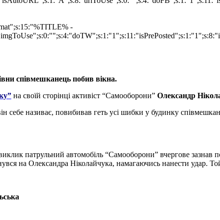
isAutoURL";s:1:"A";s:8:"urlToUse";s:0:"";s:4:"doFB";s:1:"1";s:11:"
ormat";s:15:"%TITLE% -
imgToUse";s:0:"";s:4:"doTW";s:1:"1";s:11:"isPrePosted";s:1:"1";s:8:
вни співмешканець побив вікна.
ку”
на своїй сторінці активіст “Самооборони”
Олександр Нікол
 він себе називає, повибивав геть усі шибки у будинку співмешка
а виклик патрульний автомобіль “Самооборони” вчергове зазнав п
инувся на Олександра Ніколайчука, намагаючись нанести удар. То
ьська