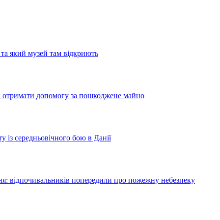
та який музей там відкриють
як отримати допомогу за пошкоджене майно
у із середньовічного бою в Данії
я: відпочивальників попередили про пожежну небезпеку