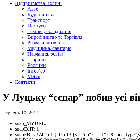
Підприємства Волині
Авто
Будівництво
Транспорт
Послуги
Техніка, обладнання
Виробництво та Торгівля
Розваги, дозвілля
Медицина, санітарія
Навчання, освіта
Тварини
Рослини
Інтер’єр
Меблі
Контакти
У Луцьку “сєпар” побив усі в
Червень 10, 2017
snap_MYURL:
snapEdIT:
1
snapFB:
s:374:"a:1:{i:0;a:13:{s:2:"do";s:1:"1";s:8:"postTyp