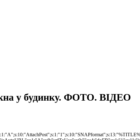
ікна у будинку. ФОТО. ВІДЕО
e";s:1:"A";s:10:"AttachPost";s:1:"1";s:10:"SNAPformat";s:13:"%TITLE