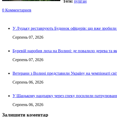
Теги:
хуліган
0 Комментариев
У Луцьку реставрують Будинок офіцерів: що вже зробили 
Серпень 07, 2026
Буревій наробив лиха на Волині: де повалило дерева та 
Серпень 07, 2026
Ветерани з Волині представили Україну на чемпіонаті світ
Серпень 06, 2026
У Шацькому нацпарку через спеку посилили патрулюванн
Серпень 06, 2026
Залишити коментар