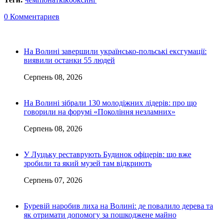
0 Комментариев
На Волині завершили українсько-польські ексгумації:
виявили останки 55 людей
Серпень 08, 2026
На Волині зібрали 130 молодіжних лідерів: про що
говорили на форумі «Покоління незламних»
Серпень 08, 2026
У Луцьку реставрують Будинок офіцерів: що вже
зробили та який музей там відкриють
Серпень 07, 2026
Буревій наробив лиха на Волині: де повалило дерева та
як отримати допомогу за пошкоджене майно