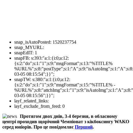
snap_isAutoPosted:
1520237754
snap_MYURL:
snapEdIT:
1
snapFB:
s:393:"a:1:{i:0;a:12:
{s:2:"do";s:1:"1";s:9:"msgFormat";s:13:"%TITLE%
%URL%";s:8:"postType";s:1:"A";s:9:"isAutoImg";s:1:"A";s:8:
03-05 08:15:54";}}";
snapTW:
s:380:"a:1:{i:0;a:12:
{s:2:"do";s:1:"1";s:9:"msgFormat";s:15:"%TITLE% -
%URL%";s:8:"attchImg";s:1:"1";s:9:"isAutoImg";s:1:"A";s:8:"
03-05 08:15:56";}}";
layf_related_links:
layf_exclude_from_feed:
0
Протягом двох днів, 3-4 березня, в обласному
центрі проходив щорічний Чемпіонат з кікбоксингу WAKO
серед юніорів. Про це повідомляє
Перший
.