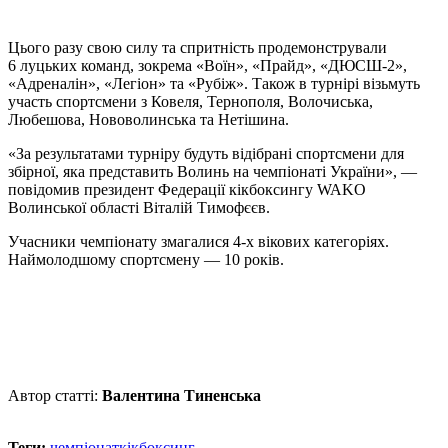
Цього разу свою силу та спритність продемонстрували
6 луцьких команд, зокрема «Воїн», «Прайд», «ДЮСШ-2»,
«Адреналін», «Легіон» та «Рубіж». Також в турнірі візьмуть
участь спортсмени з Ковеля, Тернополя, Волочиська,
Любешова, Нововолинська та Нетішина.
«За результатами турніру будуть відібрані спортсмени для
збірної, яка представить Волинь на чемпіонаті України», —
повідомив президент Федерації кікбоксингу WAKO
Волинської області Віталій Тимофєєв.
Учасники чемпіонату змагалися 4-х вікових категоріях.
Наймолодшому спортсмену — 10 років.
Автор статті:
Валентина Тиненська
Теги:
чемпіонат
кікбоксинг