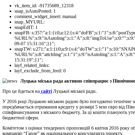
vk_item_id:
-91735689_12318
snap_isAutoPosted:
1
comment_widget_insert:
manual
snap_MYURL:
snapEdIT:
1
snapFB:
s:357:"a:1:{i:0;a:12:{s:4:"doFB";s:1:"1";s:8:"postT
%URL%";s:9:"isAutoImg";s:1:"A";s:8:"imgToUse";s:0:"";s:9:"
09-07 15:31:16";}}";
snapTW:
s:271:"a:1:{i:0;a:9:{s:4:"doTW";s:1:"1";s:10:"SNA
%URL%";s:8:"attchImg";s:1:"1";s:9:"isAutoImg";s:1:"A";s:8:"
15:31:19";}}";
layf_related_links:
layf_exclude_from_feed:
0
Луцька міська рада активно співпрацює з Північно
Про це йдеться на
сайті
Луцької міської ради.
У 2016 році Луцькою міською радою було погоджено технічне за
передбачається отримання кредиту у розмірі 5 млн євро від Пів
співфінансування з міського бюджету. За ці кошти планують уте
бюджетної сфери.
Комітетом з оцінки тендерних пропозицій 6 квітня 2016 року 
компанію “Гарде” як національного консультанта проекту.