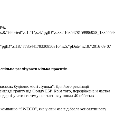
TLE%
";s:8:"isPosted";s:1:"1";s:4:"pgID";s:33:"1635478159996958_1835554
s:4:"pgID";s:18:"773544179330850816";s:5:"pDate";s:19:"2016-09-07
пільно реалізувати кілька проектів.
ьких будівлях місті Луцька”. Для його реалізації
вигляді гранту від Фонду E5P. Крім того, передбачена й частка
модернізувати систему освітлення у понад 40 об’єктах
 компанію “SWECO”, яка у свій час відібрала консалтингову