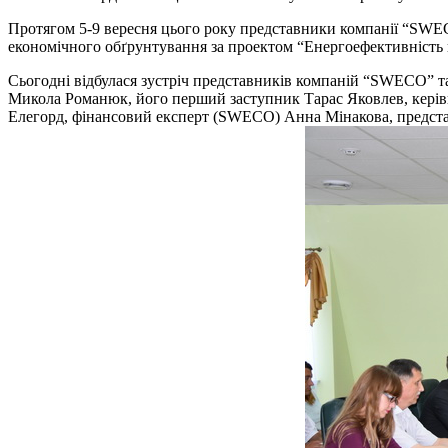
Протягом 5-9 вересня цього року представники компанії “SWECO
економічного обґрунтування за проектом “Енергоефективність в 
Сьогодні відбулася зустріч представників компаній “SWECO” та 
Микола Романюк, його перший заступник Тарас Яковлев, кер
Елегорд, фінансовий експерт (SWECO) Анна Мінакова, представ