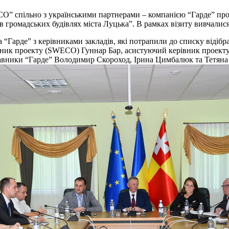
” спільно з українськими партнерами – компанією “Гарде” прово
громадських будівлях міста Луцька”. В рамках візиту вивчалися 
“Гарде” з керівниками закладів, які потрапили до списку відібр
івник проекту (SWECO) Гуннар Бар, асистуючий керівник прое
ники “Гарде” Володимир Скороход, Ірина Цимбалюк та Тетяна Пл