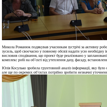
Микола Романюк подякував учасникам зустрічі за активну робот
зусиль, щоб своєчасно у повному обсязі надати усю необхідну 
висловив сподівання, що проект буде реалізовано у запланован
комплекс робі на об’єкті від утеплення даху, фасаду, встановле
Юлія Косулько зробила грунтовний аналіз інформації, яку було о
але ще по окремих об’єктах потрібно зробити незначні уточнення