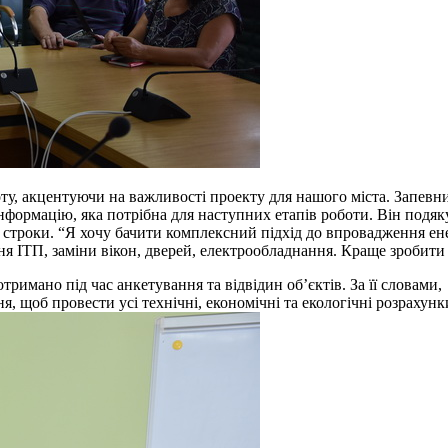
у, акцентуючи на важливості проекту для нашого міста. Запевни
інформацію, яка потрібна для наступних етапів роботи. Він под
і строки. “Я хочу бачити комплексний підхід до впровадження ен
ння ІТП, заміни вікон, дверей, електрообладнання. Краще зробити 
тримано під час анкетування та відвідин об’єктів. За її словами,
, щоб провести усі технічні, економічні та екологічні розрахунк