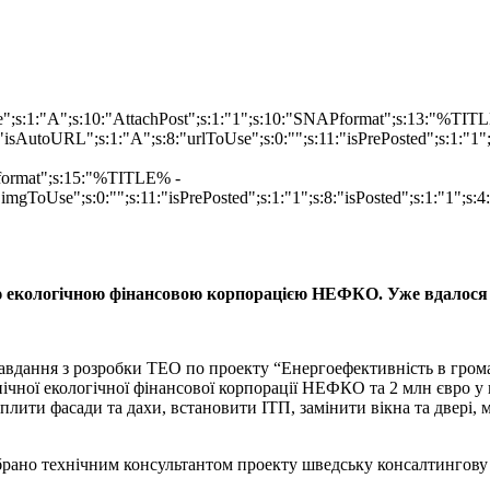
ype";s:1:"A";s:10:"AttachPost";s:1:"1";s:10:"SNAPformat";s:13:"%TI
isAutoURL";s:1:"A";s:8:"urlToUse";s:0:"";s:11:"isPrePosted";s:1:"1
Pformat";s:15:"%TITLE% -
imgToUse";s:0:"";s:11:"isPrePosted";s:1:"1";s:8:"isPosted";s:1:"1";
ю екологічною фінансовою корпорацією НЕФКО. Уже вдалося с
вдання з розробки ТЕО по проекту “Енергоефективність в громадс
нічної екологічної фінансової корпорації НЕФКО та 2 млн євро у 
плити фасади та дахи, встановити ІТП, замінити вікна та двері, 
обрано технічним консультантом проекту шведську консалтингову