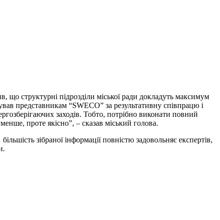
в, що структурні підрозділи міської ради докладуть максимум
якував представникам “SWECO” за результативну співпрацю і
ергозберігаючих заходів. Тобто, потрібно виконати повний
менше, проте якісно”, – сказав міський голова.
 більшість зібраної інформації повністю задовольняє експертів,
и.