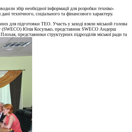
дили збір необхідної інформації для розробки техніко-
дані технічного, соціального та фінансового характеру.
аних для підготовки ТЕО. Участь у заході взяли міський голова
кту (SWECO) Юлія Косулько, представник SWECO Андерш
охая, представники структурних підрозділів міської ради та