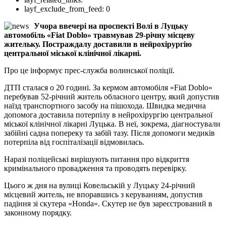
layf_exclude_from_feed:
0
Учора ввечері на проспекті Волі в Луцьку
автомобіль «Fiat Doblo» травмував 29-річну місцеву
жительку. Постраждалу доставили в нейрохірургію
центральної міської клінічної лікарні.
Про це інформує прес-служба волинської поліції.
ДТП сталася о 20 годині. За кермом автомобіля «Fiat Doblo»
перебував 52-річний житель обласного центру, який допустив
наїзд транспортного засобу на пішохода. Швидка медична
допомога доставила потерпілу в нейрохірургію центральної
міської клінічної лікарні Луцька. В неї, зокрема, діагностували
забійні садна попереку та забій тазу. Після допомоги медиків
потерпіла від госпіталізації відмовилась.
Наразі поліцейські вирішують питання про відкриття
кримінального провадження та проводять перевірку.
Цього ж дня на вулиці Ковельській у Луцьку 24-річний
місцевий житель, не впоравшись з керуванням, допустив
падіння зі скутера «Honda». Скутер не був зареєстрований в
законному порядку.