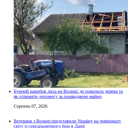
Буревій наробив лиха на Волині: де повалило дерева та
як отримати допомогу за пошкоджене майно
Серпень 07, 2026
Ветерани з Волині представили Україну на чемпіонаті
світу із середньовічного бою в Данії