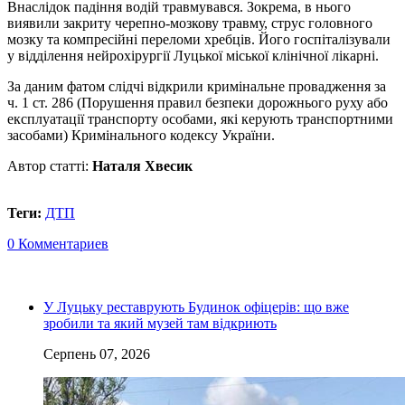
Внаслідок падіння водій травмувався. Зокрема, в нього
виявили закриту черепно-мозкову травму, струс головного
мозку та компресійні переломи хребців. Його госпіталізували
у відділення нейрохірургії Луцької міської клінічної лікарні.
За даним фатом слідчі відкрили кримінальне провадження за
ч. 1 ст. 286 (Порушення правил безпеки дорожнього руху або
експлуатації транспорту особами, які керують транспортними
засобами) Кримінального кодексу України.
Автор статті:
Наталя Хвесик
Теги:
ДТП
0 Комментариев
У Луцьку реставрують Будинок офіцерів: що вже
зробили та який музей там відкриють
Серпень 07, 2026