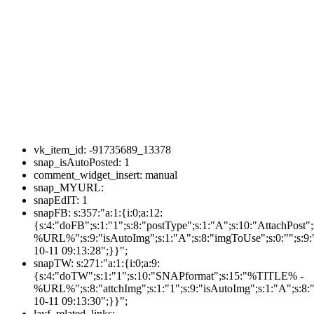
vk_item_id:
-91735689_13378
snap_isAutoPosted:
1
comment_widget_insert:
manual
snap_MYURL:
snapEdIT:
1
snapFB:
s:357:"a:1:{i:0;a:12:
{s:4:"doFB";s:1:"1";s:8:"postType";s:1:"A";s:10:"AttachPos
%URL%";s:9:"isAutoImg";s:1:"A";s:8:"imgToUse";s:0:"";s:9:"
10-11 09:13:28";}}";
snapTW:
s:271:"a:1:{i:0;a:9:
{s:4:"doTW";s:1:"1";s:10:"SNAPformat";s:15:"%TITLE% -
%URL%";s:8:"attchImg";s:1:"1";s:9:"isAutoImg";s:1:"A";s:8:"
10-11 09:13:30";}}";
layf_related_links: