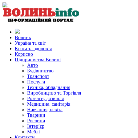
Волинь
Україна та світ
Краса та здоров’я
Корисно
Підприємства Волині
Авто
Будівництво
Транспорт
Послуги
Техніка, обладнання
Виробництво та Торгівля
Розваги, дозвілля
Медицина, санітарія
Навчання, освіта
Тварини
Рослини
Інтер’єр
Меблі
Контакти