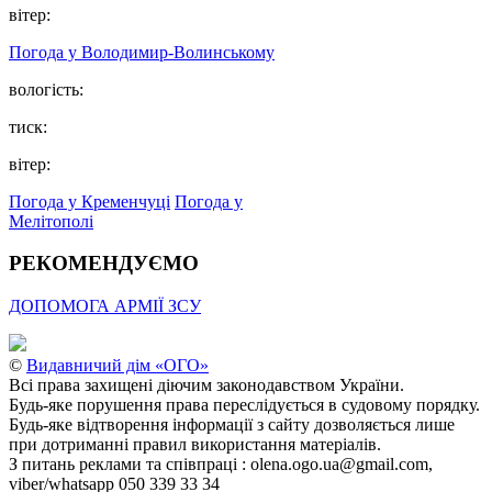
вітер:
Погода у Володимир-Волинському
вологість:
тиск:
вітер:
Погода у Кременчуці
Погода у
Мелітополі
РЕКОМЕНДУЄМО
ДОПОМОГА АРМІЇ ЗСУ
©
Видавничий дім «ОГО»
Всі права захищені діючим законодавством України.
Будь-яке порушення права переслідується в судовому порядку.
Будь-яке відтворення інформації з сайту дозволяється лише
при дотриманні правил використання матеріалів.
З питань реклами та співпраці : olena.ogo.ua@gmail.com,
viber/whatsapp 050 339 33 34