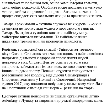
англійської та польської мов, основ комп’ютерної грамоти,
хенд-мейду, психології. Особливе місце посідають культурно-
мистецький та спортивний напрями. Загалом навчальний
процес складається із загальних лекцій та практичних занять.
Тамара Трохимович – активна слухачка всіх курсів. 68-річна
студентка не пропустила жодного програмного заняття.
Тамара Дмитрівна сумлінно вивчає англійську мову,
майстерно виготовляє мотанки. Та найбільше жінка
цікавиться тренінгами, які проводять психологи.
Керівник громадської організації «Університет третього
віку» Оксана Степанюк зазначає, що одним із найголовніших
напрямків діяльності є здоровий спосіб життя людей
поважного віку. Слухачі Центру освіти третього віку
танцюють, займаються гімнастикою, легкою атлетикою та
іншими видами спорту. Поважні студенти спілкуються з
ровесниками з-за кордону, відвідуючи Сеньйориади і
Спортивні змагання у Польщі та Словаччині. Наприкінці
травня 2017 року волиняни побували у польському місті Лази
на Спортивній олімпіаді сеньйорів «Третій вік на старт».
Цьогоріч активні пенсіонери вирішили організувати літню
олімпіаду в Луцьку та запросити до участі закордонних колег.