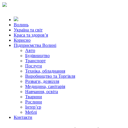
Волинь
Україна та світ
Краса та здоров’я
Корисно
Підприємства Волині
Авто
Будівництво
Транспорт
Послуги
Техніка, обладнання
Виробництво та Торгівля
Розваги, дозвілля
Медицина, санітарія
Навчання, освіта
Тварини
Рослини
Інтер’єр
Меблі
Контакти