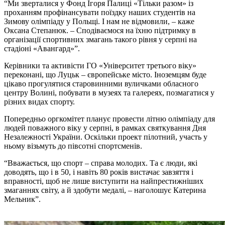
“Ми зверталися у Фонд Ігоря Палиці «Тільки разом» із
проханням профінансувати поїздку наших студентів на
Зимову олімпіаду у Польщі. І нам не відмовили, – каже
Оксана Степанюк. – Сподіваємося на їхню підтримку в
організації спортивних змагань такого рівня у серпні на
стадіоні «Авангард»”.
Керівники та активісти ГО «Університет третього віку»
переконані, що Луцьк – європейське місто. Іноземцям буде
цікаво прогулятися старовинними вуличками обласного
центру Волині, побувати в музеях та галереях, позмагатися у
різних видах спорту.
Попередньо оргкомітет планує провести літню олімпіаду для
людей поважного віку у серпні, в рамках святкування Дня
Незалежності України. Оскільки проект пілотний, участь у
ньому візьмуть до півсотні спортсменів.
“Вважається, що спорт – справа молодих. Та є люди, які
доводять, що і в 50, і навіть 80 років вистачає завзяття і
вправності, щоб не лише виступити на найпрестижніших
змаганнях світу, а й здобути медалі, – наголошує Катерина
Мельник”.