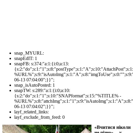
snap_MYURL:
snapEdIT:
1
snapFB:
s:374:"a:1:{i:0;a:13:
{s:2:"do";s:1:"1";s:8:"postType";s:1:"A";s:10:"AttachPost"
%URL%";s:9:"isAutoImg";s:1:"A";s:8:"imgToUse";s:0:"";s:9:"
06-13 07:04:00";}}";
snap_isAutoPosted:
1
snapTW:
s:289:"a:1:{i:0;a:10:
{s:2:"do";s:1:"1";s:10:"SNAPformat";s:15:"%TITLE% -
%URL%";s:8:"attchImg";s:1:"1";s:9:"isAutoImg";s:1:"A";s:8:"
06-13 07:04:02";}}";
layf_related_links:
layf_exclude_from_feed:
0
«Вчитися ніколи
не пізно», – у