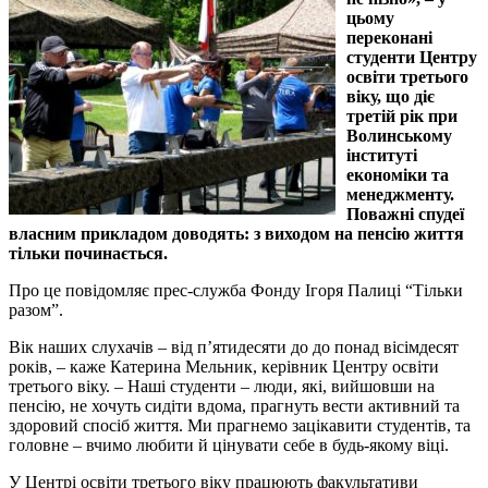
цьому
переконані
студенти Центру
освіти третього
віку, що діє
третій рік при
Волинському
інституті
економіки та
менеджменту.
Поважні спудеї
власним прикладом доводять: з виходом на пенсію життя
тільки починається.
Про це повідомляє прес-служба Фонду Ігоря Палиці “Тільки
разом”.
Вік наших слухачів – від п’ятидесяти до до понад вісімдесят
років, – каже Катерина Мельник, керівник Центру освіти
третього віку. – Наші студенти – люди, які, вийшовши на
пенсію, не хочуть сидіти вдома, прагнуть вести активний та
здоровий спосіб життя. Ми прагнемо зацікавити студентів, та
головне – вчимо любити й цінувати себе в будь-якому віці.
У Центрі освіти третього віку працюють факультативи