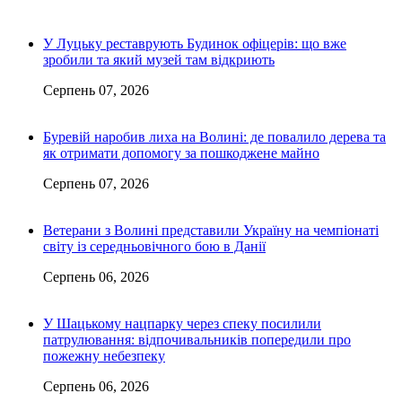
У Луцьку реставрують Будинок офіцерів: що вже
зробили та який музей там відкриють
Серпень 07, 2026
Буревій наробив лиха на Волині: де повалило дерева та
як отримати допомогу за пошкоджене майно
Серпень 07, 2026
Ветерани з Волині представили Україну на чемпіонаті
світу із середньовічного бою в Данії
Серпень 06, 2026
У Шацькому нацпарку через спеку посилили
патрулювання: відпочивальників попередили про
пожежну небезпеку
Серпень 06, 2026