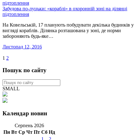
Забудова по-луцьки: «кораблі» в охоронній зоні на ділянці
підтоплення
На Ковельській, 17 планують побудувати декілька будинків у
вигляді кораблів. Ділянка розташована у зоні, де норми
забороняють будь-яке…
Листопад 12, 2016
1
2
Пошук по сайту
SMALL
Календар новин
Серпень 2026
Пн
Вт
Ср
Чт
Пт
Сб
Нд
1
2