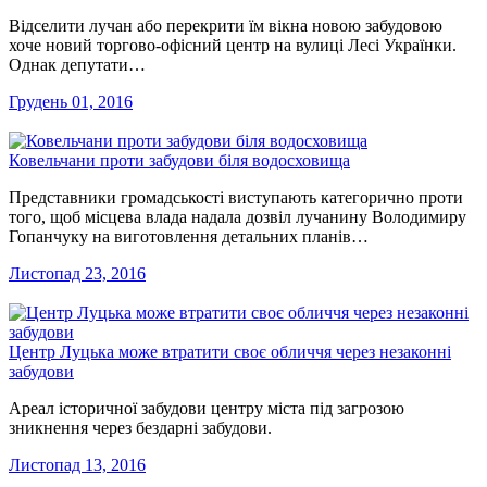
Відселити лучан або перекрити їм вікна новою забудовою
хоче новий торгово-офісний центр на вулиці Лесі Українки.
Однак депутати…
Грудень 01, 2016
Ковельчани проти забудови біля водосховища
Представники громадськості виступають категорично проти
того, щоб місцева влада надала дозвіл лучанину Володимиру
Гопанчуку на виготовлення детальних планів…
Листопад 23, 2016
Центр Луцька може втратити своє обличчя через незаконні
забудови
Ареал історичної забудови центру міста під загрозою
зникнення через бездарні забудови.
Листопад 13, 2016