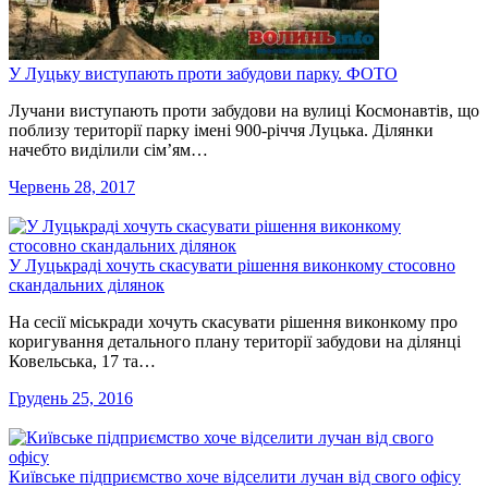
У Луцьку виступають проти забудови парку. ФОТО
Лучани виступають проти забудови на вулиці Космонавтів, що
поблизу території парку імені 900-річчя Луцька. Ділянки
начебто виділили сім’ям…
Червень 28, 2017
У Луцькраді хочуть скасувати рішення виконкому стосовно
скандальних ділянок
На сесії міськради хочуть скасувати рішення виконкому про
коригування детального плану території забудови на ділянці
Ковельська, 17 та…
Грудень 25, 2016
Київське підприємство хоче відселити лучан від свого офісу