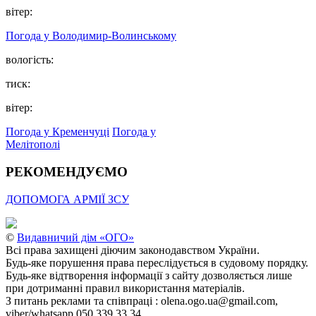
вітер:
Погода у Володимир-Волинському
вологість:
тиск:
вітер:
Погода у Кременчуці
Погода у
Мелітополі
РЕКОМЕНДУЄМО
ДОПОМОГА АРМІЇ ЗСУ
©
Видавничий дім «ОГО»
Всі права захищені діючим законодавством України.
Будь-яке порушення права переслідується в судовому порядку.
Будь-яке відтворення інформації з сайту дозволяється лише
при дотриманні правил використання матеріалів.
З питань реклами та співпраці : olena.ogo.ua@gmail.com,
viber/whatsapp 050 339 33 34