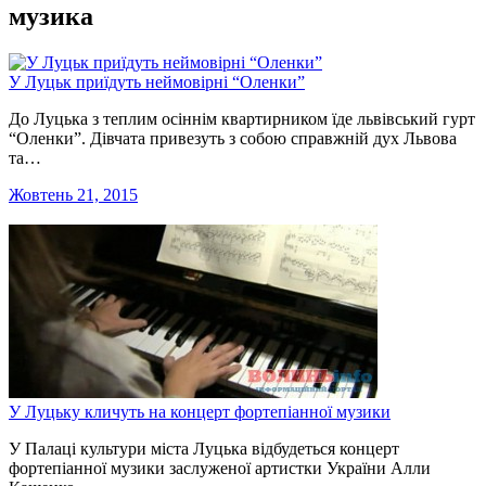
музика
У Луцьк приїдуть неймовірні “Оленки”
До Луцька з теплим осіннім квартирником їде львівський гурт
“Оленки”. Дівчата привезуть з собою справжній дух Львова
та…
Жовтень 21, 2015
У Луцьку кличуть на концерт фортепіанної музики
У Палаці культури міста Луцька відбудеться концерт
фортепіанної музики заслуженої артистки України Алли