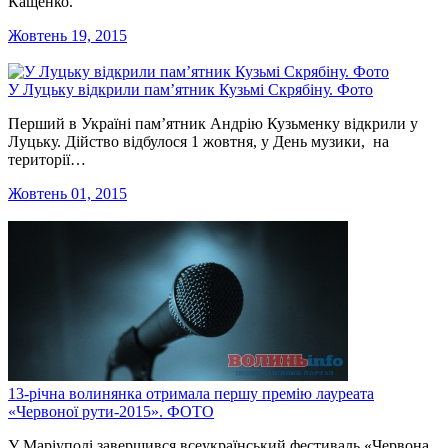
Кащенко.
Жовтень 19, 2015
У Луцьку відкрили пам’ятник Кузьмі Скрябіну. Фото
Перший в Україні пам’ятник Андрію Кузьменку відкрили у
Луцьку. Дійство відбулося 1 жовтня, у День музики, на
території…
Жовтень 01, 2015
13-річна волинянка отримала першу премію лауреата
«Червоної рути-2015». ФОТО
У Маріуполі завершився всеукраїнський фестиваль «Червона