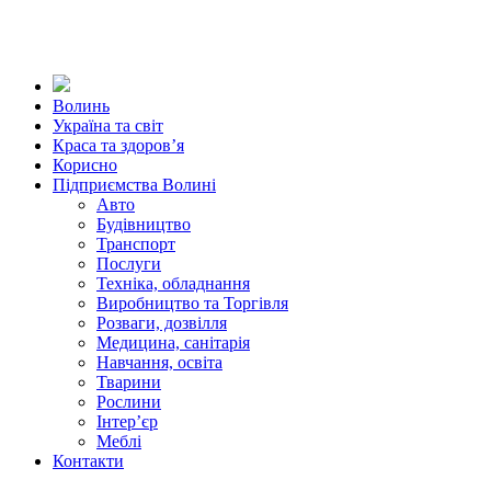
Волинь
Україна та світ
Краса та здоров’я
Корисно
Підприємства Волині
Авто
Будівництво
Транспорт
Послуги
Техніка, обладнання
Виробництво та Торгівля
Розваги, дозвілля
Медицина, санітарія
Навчання, освіта
Тварини
Рослини
Інтер’єр
Меблі
Контакти