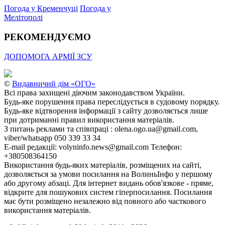
Погода у Кременчуці
Погода у
Мелітополі
РЕКОМЕНДУЄМО
ДОПОМОГА АРМІЇ ЗСУ
©
Видавничий дім «ОГО»
Всі права захищені діючим законодавством України.
Будь-яке порушення права переслідується в судовому порядку.
Будь-яке відтворення інформації з сайту дозволяється лише
при дотриманні правил використання матеріалів.
З питань реклами та співпраці : olena.ogo.ua@gmail.com,
viber/whatsapp 050 339 33 34
E-mail редакції: volyninfo.news@gmail.com Телефон:
+380508364150
Використання будь-яких матеріалів, розміщених на сайті,
дозволяється за умови посилання на ВолиньІнфо у першому
або другому абзаці. Для інтернет видань обов'язкове - пряме,
відкрите для пошукових систем гіперпосилання. Посилання
має бути розміщено незалежно від повного або часткового
використання матеріалів.