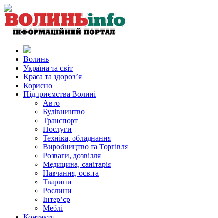
Волинь
Україна та світ
Краса та здоров’я
Корисно
Підприємства Волині
Авто
Будівництво
Транспорт
Послуги
Техніка, обладнання
Виробництво та Торгівля
Розваги, дозвілля
Медицина, санітарія
Навчання, освіта
Тварини
Рослини
Інтер’єр
Меблі
Контакти