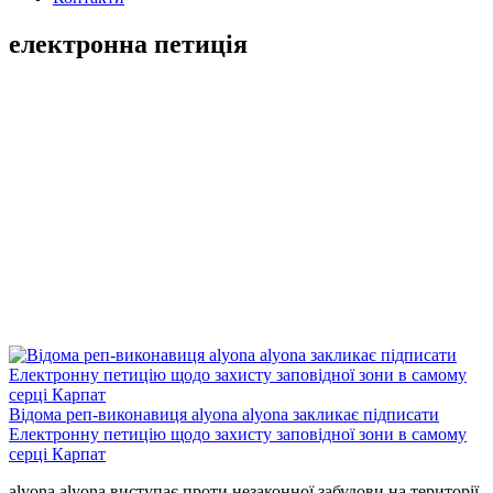
електронна петиція
Відома реп-виконавиця alyona alyona закликає підписати
Електронну петицію щодо захисту заповідної зони в самому
серці Карпат
alyona alyona виступає проти незаконної забудови на території