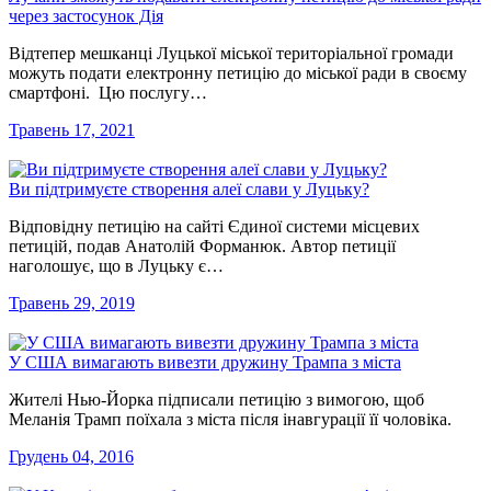
через застосунок Дія
Відтепер мешканці Луцької міської територіальної громади
можуть подати електронну петицію до міської ради в своєму
смартфоні. Цю послугу…
Травень 17, 2021
Ви підтримуєте створення алеї слави у Луцьку?
Відповідну петицію на сайті Єдиної системи місцевих
петицій, подав Анатолій Форманюк. Автор петиції
наголошує, що в Луцьку є…
Травень 29, 2019
У США вимагають вивезти дружину Трампа з міста
Жителі Нью-Йорка підписали петицію з вимогою, щоб
Меланія Трамп поїхала з міста після інавгурації її чоловіка.
Грудень 04, 2016