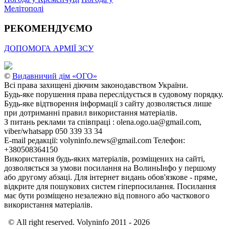
Мелітополі
РЕКОМЕНДУЄМО
ДОПОМОГА АРМІЇ ЗСУ
©
Видавничий дім «ОГО»
Всі права захищені діючим законодавством України.
Будь-яке порушення права переслідується в судовому порядку.
Будь-яке відтворення інформації з сайту дозволяється лише
при дотриманні правил використання матеріалів.
З питань реклами та співпраці : olena.ogo.ua@gmail.com,
viber/whatsapp 050 339 33 34
E-mail редакції: volyninfo.news@gmail.com Телефон:
+380508364150
Використання будь-яких матеріалів, розміщених на сайті,
дозволяється за умови посилання на ВолиньІнфо у першому
або другому абзаці. Для інтернет видань обов'язкове - пряме,
відкрите для пошукових систем гіперпосилання. Посилання
має бути розміщено незалежно від повного або часткового
використання матеріалів.
© All right reserved. Volyninfo 2011 - 2026