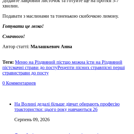
Додайте лавровий листочок та готуйте ще на протязі 5-7
хвилин.
Подавати з маслинами та тоненькою скибочкою лимону.
Готувати це легко!
Смачного!
Автор статті:
Малашкевич Анна
Теги:
Меню на Різдвяний піст
що можна їсти на Різдвяний
піст
смачні страви до посту
Рецепти пісних страв
пісні перші
страви
страви до посту
0 Комментариев
На Волині дедалі більше дівчат обирають професію
трактористки: цього року навчаються 26
Серпень 09, 2026