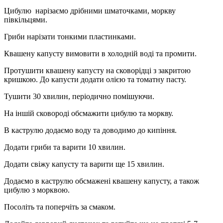
Цибулю нарізаємо дрібними шматочками, моркву
півкільцями.
Гриби нарізати тонкими пластинками.
Квашену капусту вимовити в холодній воді та промити.
Протушити квашену капусту на сковорідці з закритою
кришкою. До капусти додати олією та томатну пасту.
Тушити 30 хвилин, періодично помішуючи.
На іншій сковороді обсмажити цибулю та моркву.
В каструлю додаємо воду та доводимо до кипіння.
Додати гриби та варити 10 хвилин.
Додати свіжу капусту та варити ще 15 хвилин.
Додаємо в каструлю обсмажені квашену капусту, а також
цибулю з морквою.
Посоліть та поперчіть за смаком.