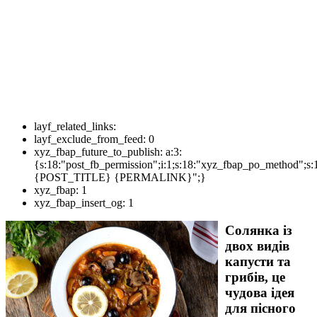
layf_related_links:
layf_exclude_from_feed:
0
xyz_fbap_future_to_publish:
a:3:
{s:18:"post_fb_permission";i:1;s:18:"xyz_fbap_po_method";s:
{POST_TITLE} {PERMALINK}";}
xyz_fbap:
1
xyz_fbap_insert_og:
1
Солянка із
двох видів
капусти та
грибів, це
чудова ідея
для пісного