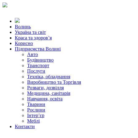
Волинь
Україна та світ
Краса та здоров’я
Корисно
Підприємства Волині
Авто
Будівництво
Транспорт
Послуги
Техніка, обладнання
Виробництво та Торгівля
Розваги, дозвілля
Медицина, санітарія
Навчання, освіта
Тварини
Рослини
Інтер’єр
Меблі
Контакти