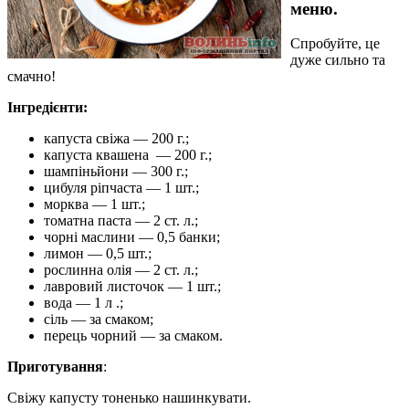
меню.
Спробуйте, це
дуже сильно та
смачно!
Інгредієнти:
капуста свіжа — 200 г.;
капуста квашена — 200 г.;
шампіньйони — 300 г.;
цибуля ріпчаста — 1 шт.;
морква — 1 шт.;
томатна паста — 2 ст. л.;
чорні маслини — 0,5 банки;
лимон — 0,5 шт.;
рослинна олія — 2 ст. л.;
лавровий листочок — 1 шт.;
вода — 1 л .;
сіль — за смаком;
перець чорний — за смаком.
Приготування
:
Свіжу капусту тоненько нашинкувати.