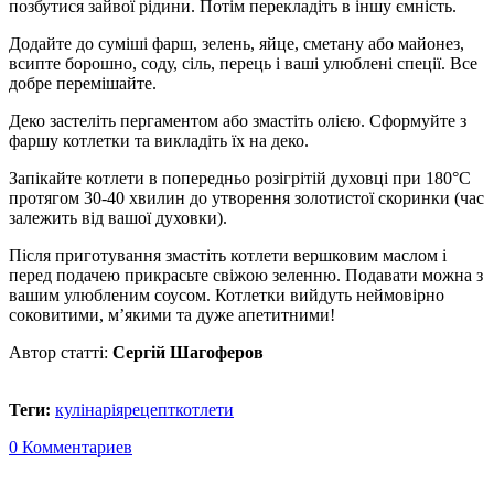
позбутися зайвої рідини. Потім перекладіть в іншу ємність.
Додайте до суміші фарш, зелень, яйце, сметану або майонез,
всипте борошно, соду, сіль, перець і ваші улюблені спеції. Все
добре перемішайте.
Деко застеліть пергаментом або змастіть олією. Сформуйте з
фаршу котлетки та викладіть їх на деко.
Запікайте котлети в попередньо розігрітій духовці при 180°С
протягом 30-40 хвилин до утворення золотистої скоринки (час
залежить від вашої духовки).
Після приготування змастіть котлети вершковим маслом і
перед подачею прикрасьте свіжою зеленню. Подавати можна з
вашим улюбленим соусом. Котлетки вийдуть неймовірно
соковитими, м’якими та дуже апетитними!
Автор статті:
Сергій Шагоферов
Теги:
кулінарія
рецепт
котлети
0 Комментариев