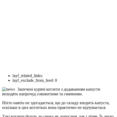
layf_related_links:
layf_exclude_from_feed:
0
Запечені курячі котлети з додаванням капусти
виходять напрочуд соковитими та смачними.
Ніхто навіть не здогадається, що до складу входить капуста,
оскільки в цих котлетках вона практично не відчувається.
Такі котлети будуть до смаку як дорослим, так і дітям. Їх легко