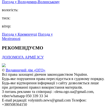
Погода у Володимир-Волинському
вологість:
тиск:
вітер:
Погода у Кременчуці
Погода у
Мелітополі
РЕКОМЕНДУЄМО
ДОПОМОГА АРМІЇ ЗСУ
©
Видавничий дім «ОГО»
Всі права захищені діючим законодавством України.
Будь-яке порушення права переслідується в судовому порядку.
Будь-яке відтворення інформації з сайту дозволяється лише
при дотриманні правил використання матеріалів.
З питань реклами та співпраці : olena.ogo.ua@gmail.com,
viber/whatsapp 050 339 33 34
E-mail редакції: volyninfo.news@gmail.com Телефон:
+380508364150