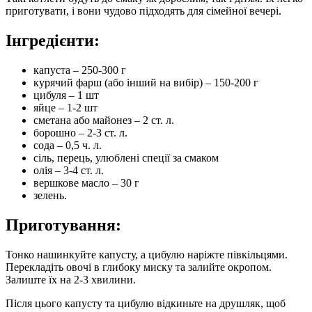
приготувати, і вони чудово підходять для сімейної вечері.
Інгредієнти:
капуста – 250-300 г
курячий фарш (або інший на вибір) – 150-200 г
цибуля – 1 шт
яйце – 1-2 шт
сметана або майонез – 2 ст. л.
борошно – 2-3 ст. л.
сода – 0,5 ч. л.
сіль, перець, улюблені спеції за смаком
олія – ​​3-4 ст. л.
вершкове масло – 30 г
зелень.
Приготування:
Тонко нашинкуйте капусту, а цибулю наріжте півкільцями.
Перекладіть овочі в глибоку миску та залийте окропом.
Залиште їх на 2-3 хвилини.
Після цього капусту та цибулю відкиньте на друшляк, щоб