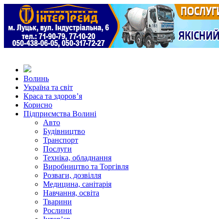
Волинь
Україна та світ
Краса та здоров’я
Корисно
Підприємства Волині
Авто
Будівництво
Транспорт
Послуги
Техніка, обладнання
Виробництво та Торгівля
Розваги, дозвілля
Медицина, санітарія
Навчання, освіта
Тварини
Рослини