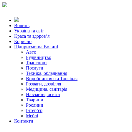
Волинь
Україна та світ
Краса та здоров’я
Корисно
Підприємства Волині
Авто
Будівництво
Транспорт
Послуги
Техніка, обладнання
Виробництво та Торгівля
Розваги, дозвілля
Медицина, санітарія
Навчання, освіта
Тварини
Рослини
Інтер’єр
Меблі
Контакти