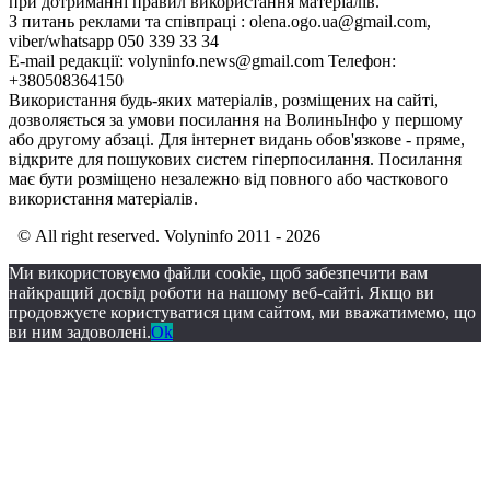
при дотриманні правил використання матеріалів.
З питань реклами та співпраці : olena.ogo.ua@gmail.com,
viber/whatsapp 050 339 33 34
E-mail редакції: volyninfo.news@gmail.com Телефон:
+380508364150
Використання будь-яких матеріалів, розміщених на сайті,
дозволяється за умови посилання на ВолиньІнфо у першому
або другому абзаці. Для інтернет видань обов'язкове - пряме,
відкрите для пошукових систем гіперпосилання. Посилання
має бути розміщено незалежно від повного або часткового
використання матеріалів.
© All right reserved. Volyninfo 2011 - 2026
Ми використовуємо файли cookie, щоб забезпечити вам
найкращий досвід роботи на нашому веб-сайті. Якщо ви
продовжуєте користуватися цим сайтом, ми вважатимемо, що
ви ним задоволені.
Ok