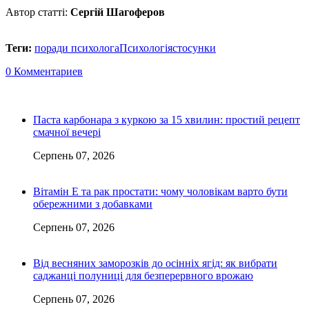
Автор статті:
Сергій Шагоферов
Теги:
поради психолога
Психологія
стосунки
0 Комментариев
Паста карбонара з куркою за 15 хвилин: простий рецепт
смачної вечері
Серпень 07, 2026
Вітамін Е та рак простати: чому чоловікам варто бути
обережними з добавками
Серпень 07, 2026
Від весняних заморозків до осінніх ягід: як вибрати
саджанці полуниці для безперервного врожаю
Серпень 07, 2026