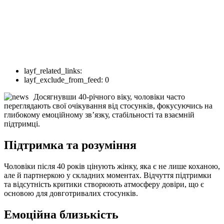
layf_related_links:
layf_exclude_from_feed:
0
Досягнувши 40-річного віку, чоловіки часто
переглядають свої очікування від стосунків, фокусуючись на
глибокому емоційному зв’язку, стабільності та взаємній
підтримці.
Підтримка та розуміння
Чоловіки після 40 років цінують жінку, яка є не лише коханою,
але й партнеркою у складних моментах. Відчуття підтримки
та відсутність критики створюють атмосферу довіри, що є
основою для довготривалих стосунків.
Емоційна близькість