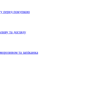
агу перед покупкою
оливу та догляду
 морозивом та запіканка