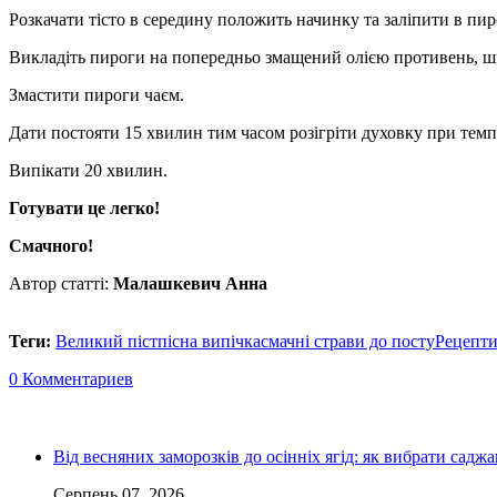
Розкачати тісто в середину положить начинку та заліпити в пи
Викладіть пироги на попередньо змащений олією противень, ш
Змастити пироги чаєм.
Дати постояти 15 хвилин тим часом розігріти духовку при темп
Випікати 20 хвилин.
Готувати це легко!
Смачного!
Автор статті:
Малашкевич Анна
Теги:
Великий піст
пісна випічка
смачні страви до посту
Рецепти
0 Комментариев
Від весняних заморозків до осінніх ягід: як вибрати сад
Серпень 07, 2026