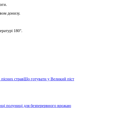
роги.
вом донизу.
ературі 180°.
 пісних страв
Що готувати у Великий піст
жанці полуниці для безперервного врожаю