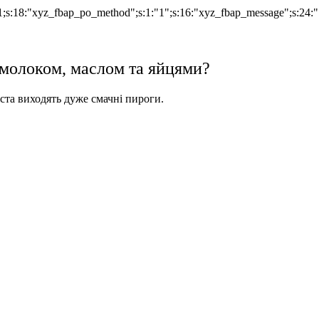
;i:1;s:18:"xyz_fbap_po_method";s:1:"1";s:16:"xyz_fbap_message"
з молоком, маслом та яйцями?
іста виходять дуже смачні пироги.