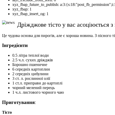
xyz_fbap_future_to_publish:
a:3:{s:18:"post_fb_permission"
xyz_fbap:
1
xyz_fbap_insert_og:
1
Дріжджове тісто у вас асоціюється 
Це чудова основа для пирогів, але є хороша новина. З пісного т
Інгредієнти
0.5 літра теплої води
2.5 ч.л. сухих дріжджів
Борошно пшеничне
6 середніх картоплин
2 середніх цибулини
3 ст. л. рослинної олії
1 ст.л. приправи до картоплі
чорний мелений перець
1 ч.л. листового чорного чаю
Приготування
:
Тісто