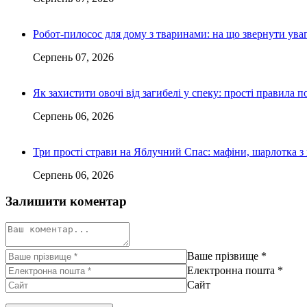
Робот-пилосос для дому з тваринами: на що звернути ув
Серпень 07, 2026
Як захистити овочі від загибелі у спеку: прості правила п
Серпень 06, 2026
Три прості страви на Яблучний Спас: мафіни, шарлотка з
Серпень 06, 2026
Залишити коментар
Ваше прізвище
*
Електронна пошта
*
Сайт