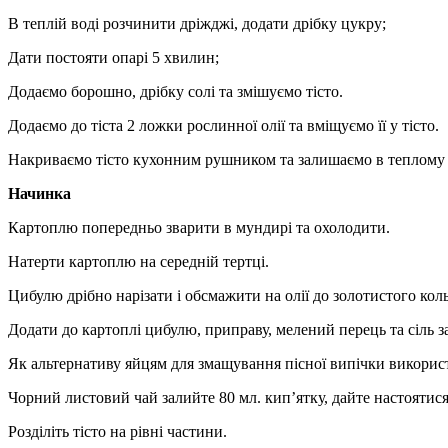
В теплій воді розчинити дріжджі, додати дрібку цукру;
Дати постояти опарі 5 хвилин;
Додаємо борошно, дрібку солі та змішуємо тісто.
Додаємо до тіста 2 ложки рослинної олії та вміщуємо її у тісто.
Накриваємо тісто кухонним рушником та залишаємо в теплому 
Начинка
Картоплю попередньо зварити в мундирі та охолодити.
Натерти картоплю на середній тертці.
Цибулю дрібно нарізати і обсмажити на олії до золотистого кол
Додати до картоплі цибулю, приправу, мелений перець та сіль з
Як альтернативу яйцям для змащування пісної випічки викори
Чорний листовий чай залийте 80 мл. кип’ятку, дайте настоятися
Розділіть тісто на рівні частини.