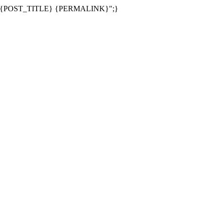
;s:24:"{POST_TITLE} {PERMALINK}";}