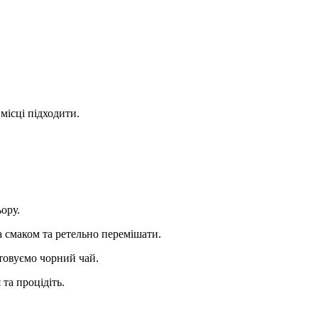
місці підходити.
ьору.
а смаком та ретельно перемішати.
стовуємо чорний чай.
 та процідіть.