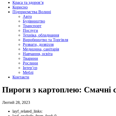
Краса та здоров’я
Корисно
Підприємства Волині
Авто
Будівництво
Транспорт
Послуги
Техніка, обладнання
Виробництво та Торгівля
Розваги, дозвілля
Медицина, санітарія
Навчання, освіта
Тварини
Рослини
Інтер’єр
Меблі
Контакти
Пироги з картоплею: Смачні с
Лютий 28, 2023
layf_related_links:
layf_exclude_from_feed:
0