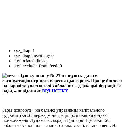
xyz_fbap:
1
xyz_fbap_insert_og:
0
layf_related_links:
layf_exclude_from_feed:
0
Луцьку школу № 27 планують здати в
експлуатацію першого вересня цього року. Про це йшлося
на нараді за участю голів обласних – держадміністрації та
ради, – повідомляє
ВРД НСТКУ
.
Зараз довгобуд – на балансі управління капітального
будівництва облдержадміністрації, розповів виконувач
повноважень Луцької міськради Григорій Пустовіт. Усі
роботи у будівлі навчального закладу майже завершені. На