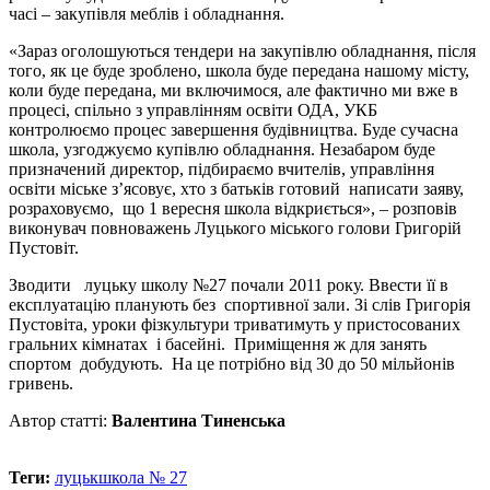
часі – закупівля меблів і обладнання.
«Зараз оголошуються тендери на закупівлю обладнання, після
того, як це буде зроблено, школа буде передана нашому місту,
коли буде передана, ми включимося, але фактично ми вже в
процесі, спільно з управлінням освіти ОДА, УКБ
контролюємо процес завершення будівництва. Буде сучасна
школа, узгоджуємо купівлю обладнання. Незабаром буде
призначений директор, підбираємо вчителів, управління
освіти міське з’ясовує, хто з батьків готовий написати заяву,
розраховуємо, що 1 вересня школа відкриється»,
–
розповів
виконувач повноважень Луцького міського голови Григорій
Пустовіт.
Зводити луцьку школу №27 почали 2011 року. Ввести її в
експлуатацію планують без спортивної зали. Зі слів Григорія
Пустовіта, уроки фізкультури триватимуть у пристосованих
гральних кімнатах і басейні. Приміщення ж для занять
спортом добудують. На це потрібно від 30 до 50 мільйонів
гривень.
Автор статті:
Валентина Тиненська
Теги:
луцьк
школа № 27