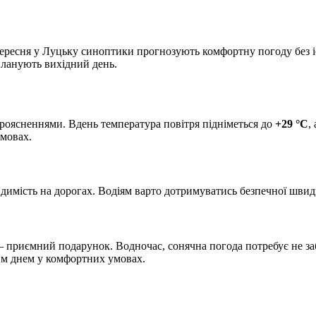
вересня у Луцьку синоптики прогнозують комфортну погоду без і
 планують вихідний день.
проясненнями. Вдень температура повітря підніметься до
+29 °C
,
умовах.
димість на дорогах. Водіям варто дотримуватись безпечної швид
— приємний подарунок. Водночас, сонячна погода потребує не заб
им днем у комфортних умовах.