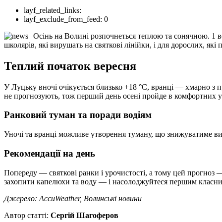
layf_related_links:
layf_exclude_from_feed:
0
Осінь на Волині розпочнеться теплою та сонячною. 1 
школярів, які вирушать на святкові лінійки, і для дорослих, які
Теплий початок вересня
У Луцьку вночі очікується близько +18 °C, вранці — хмарно з 
не прогнозують, тож перший день осені пройде в комфортних 
Ранковий туман та поради водіям
Уночі та вранці можливе утворення туману, що знижуватиме ви
Рекомендації на день
Попереду — святкові ранки і урочистості, а тому цей прогноз 
захопити капелюхи та воду — і насолоджуйтеся першим класн
Джерело: AccuWeather, Волинські новини
Автор статті:
Сергій Шагоферов