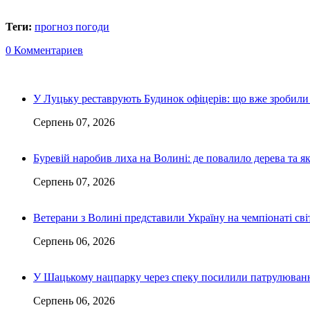
Теги:
прогноз погоди
0 Комментариев
У Луцьку реставрують Будинок офіцерів: що вже зробили 
Серпень 07, 2026
Буревій наробив лиха на Волині: де повалило дерева та 
Серпень 07, 2026
Ветерани з Волині представили Україну на чемпіонаті світ
Серпень 06, 2026
У Шацькому нацпарку через спеку посилили патрулюванн
Серпень 06, 2026