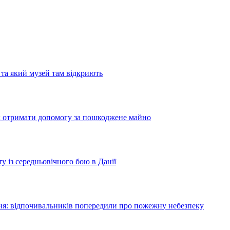
та який музей там відкриють
як отримати допомогу за пошкоджене майно
у із середньовічного бою в Данії
я: відпочивальників попередили про пожежну небезпеку