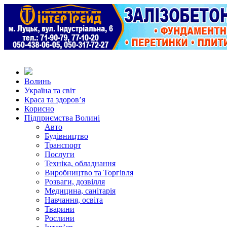
Волинь
Україна та світ
Краса та здоров’я
Корисно
Підприємства Волині
Авто
Будівництво
Транспорт
Послуги
Техніка, обладнання
Виробництво та Торгівля
Розваги, дозвілля
Медицина, санітарія
Навчання, освіта
Тварини
Рослини