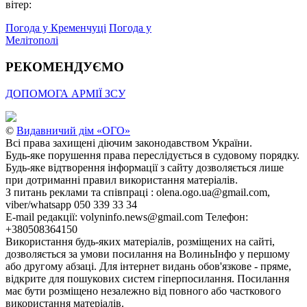
вітер:
Погода у Кременчуці
Погода у
Мелітополі
РЕКОМЕНДУЄМО
ДОПОМОГА АРМІЇ ЗСУ
©
Видавничий дім «ОГО»
Всі права захищені діючим законодавством України.
Будь-яке порушення права переслідується в судовому порядку.
Будь-яке відтворення інформації з сайту дозволяється лише
при дотриманні правил використання матеріалів.
З питань реклами та співпраці : olena.ogo.ua@gmail.com,
viber/whatsapp 050 339 33 34
E-mail редакції: volyninfo.news@gmail.com Телефон:
+380508364150
Використання будь-яких матеріалів, розміщених на сайті,
дозволяється за умови посилання на ВолиньІнфо у першому
або другому абзаці. Для інтернет видань обов'язкове - пряме,
відкрите для пошукових систем гіперпосилання. Посилання
має бути розміщено незалежно від повного або часткового
використання матеріалів.