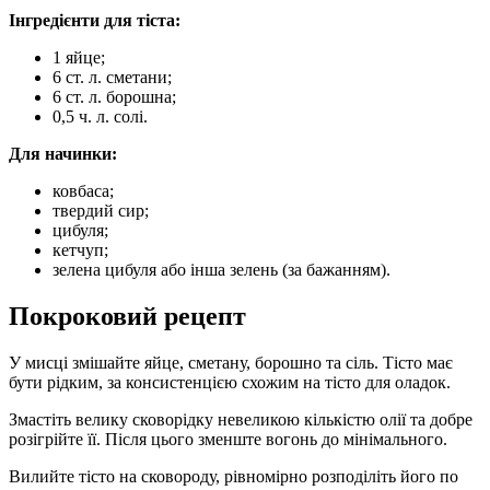
Інгредієнти для тіста:
1 яйце;
6 ст. л. сметани;
6 ст. л. борошна;
0,5 ч. л. солі.
Для начинки:
ковбаса;
твердий сир;
цибуля;
кетчуп;
зелена цибуля або інша зелень (за бажанням).
Покроковий рецепт
У мисці змішайте яйце, сметану, борошно та сіль. Тісто має
бути рідким, за консистенцією схожим на тісто для оладок.
Змастіть велику сковорідку невеликою кількістю олії та добре
розігрійте її. Після цього зменште вогонь до мінімального.
Вилийте тісто на сковороду, рівномірно розподіліть його по