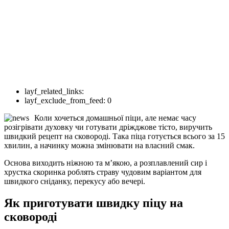
layf_related_links:
layf_exclude_from_feed:
0
Коли хочеться домашньої піци, але немає часу
розігрівати духовку чи готувати дріжджове тісто, виручить
швидкий рецепт на сковороді. Така піца готується всього за 15
хвилин, а начинку можна змінювати на власний смак.
Основа виходить ніжною та м’якою, а розплавлений сир і
хрустка скоринка роблять страву чудовим варіантом для
швидкого сніданку, перекусу або вечері.
Як приготувати швидку піцу на
сковороді