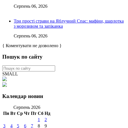
Серпень 06, 2026
Три прості страви на Яблучний Спас: мафіни, шарлотка
з морозивом та запіканка
Серпень 06, 2026
{ Коментувати не дозволено }
Пошук по сайту
SMALL
Календар новин
Серпень 2026
Пн
Вт
Ср
Чт
Пт
Сб
Нд
1
2
3
4
5
6
7
8
9