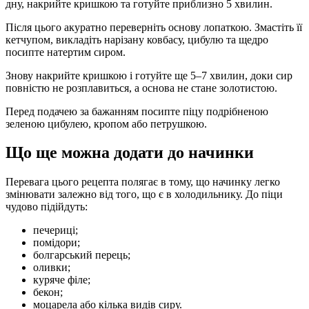
дну, накрийте кришкою та готуйте приблизно 5 хвилин.
Після цього акуратно переверніть основу лопаткою. Змастіть її
кетчупом, викладіть нарізану ковбасу, цибулю та щедро
посипте натертим сиром.
Знову накрийте кришкою і готуйте ще 5–7 хвилин, доки сир
повністю не розплавиться, а основа не стане золотистою.
Перед подачею за бажанням посипте піцу подрібненою
зеленою цибулею, кропом або петрушкою.
Що ще можна додати до начинки
Перевага цього рецепта полягає в тому, що начинку легко
змінювати залежно від того, що є в холодильнику. До піци
чудово підійдуть:
печериці;
помідори;
болгарський перець;
оливки;
куряче філе;
бекон;
моцарела або кілька видів сиру.