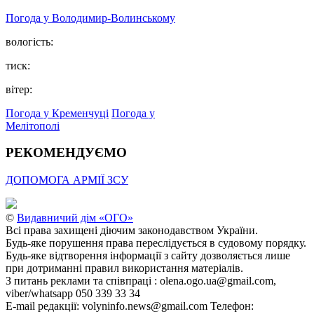
Погода у Володимир-Волинському
вологість:
тиск:
вітер:
Погода у Кременчуці
Погода у
Мелітополі
РЕКОМЕНДУЄМО
ДОПОМОГА АРМІЇ ЗСУ
©
Видавничий дім «ОГО»
Всі права захищені діючим законодавством України.
Будь-яке порушення права переслідується в судовому порядку.
Будь-яке відтворення інформації з сайту дозволяється лише
при дотриманні правил використання матеріалів.
З питань реклами та співпраці : olena.ogo.ua@gmail.com,
viber/whatsapp 050 339 33 34
E-mail редакції: volyninfo.news@gmail.com Телефон: