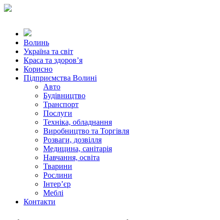
Волинь
Україна та світ
Краса та здоров’я
Корисно
Підприємства Волині
Авто
Будівництво
Транспорт
Послуги
Техніка, обладнання
Виробництво та Торгівля
Розваги, дозвілля
Медицина, санітарія
Навчання, освіта
Тварини
Рослини
Інтер’єр
Меблі
Контакти