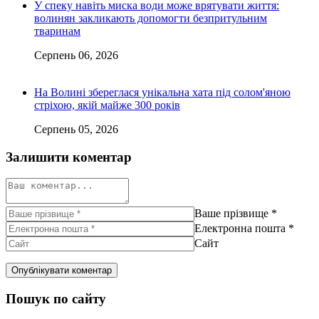
У спеку навіть миска води може врятувати життя:
волинян закликають допомогти безпритульним
тваринам
Серпень 06, 2026
На Волині збереглася унікальна хата під солом'яною
стріхою, якій майже 300 років
Серпень 05, 2026
Залишити коментар
Ваше прізвище
*
Електронна пошта
*
Сайт
Пошук по сайту