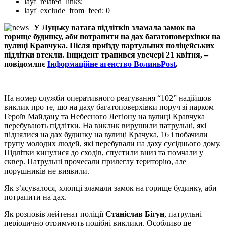
layf_related_links:
layf_exclude_from_feed:
0
У Луцьку ватага підлітків зламала замок на
горище будинку, аби потрапити на дах багатоповерхівки на
вулиці Кравчука. Після приїзду партульних поліцейських
підлітки втекли. Інцидент трапився увечері 21 квітня, –
повідомляє
Інформаційне агенство ВолиньPost
.
На номер служби оперативного реагування “102” надійшов
виклик про те, що на даху багатоповерхівки поруч зі парком
Героїв Майдану та Небесного Легіону на вулиці Кравчука
перебувають підлітки. На виклик вирушили патрульні, які
піднялися на дах будинку на вулиці Крачука, 16 і побачили
групу молодих людей, які перебували на даху сусіднього дому.
Підлітки кинулися до сходів, спустили вниз та помчали у
сквер. Патрульні прочесали прилеглу територію, але
порушників не виявили.
Як з’ясувалося, хлопці зламали замок на горище будинку, аби
потрапити на дах.
Як розповів лейтенат поліції
Станіслав Бігун
, патрульні
періодично отримують подібні виклики. Особливо це