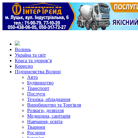
Волинь
Україна та світ
Краса та здоров’я
Корисно
Підприємства Волині
Авто
Будівництво
Транспорт
Послуги
Техніка, обладнання
Виробництво та Торгівля
Розваги, дозвілля
Медицина, санітарія
Навчання, освіта
Тварини
Рослини