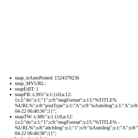
snap_isAutoPosted:
1524379236
snap_MYURL:
snapEdIT:
1
snapFB:
s:393:"a:1:{i:0;a:12:
{s:2:"do";s:1:"1";s:9:"msgFormat";s:13:"%TITLE%
%URL%";s:8:"postType";s:1:"A";s:9:"isAutoImg";s:1:"A";s:8:
04-22 06:40:36";}}";
snapTW:
s:380:"a:1:{i:0;a:12:
{s:2:"do";s:1:"1";s:9:"msgFormat";s:15:"%TITLE% -
%URL%";s:8:"attchImg";s:1:"1";s:9:"isAutoImg";s:1:"A";s:8:"
04-22 06:40:38";}}";