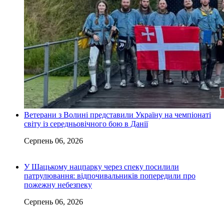
Ветерани з Волині представили Україну на чемпіонаті
світу із середньовічного бою в Данії
Серпень 06, 2026
У Шацькому нацпарку через спеку посилили
патрулювання: відпочивальників попередили про
пожежну небезпеку
Серпень 06, 2026