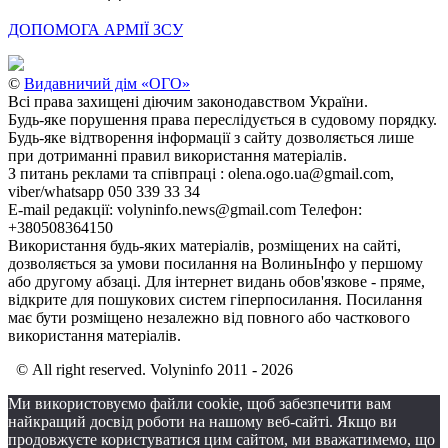
ДОПОМОГА АРМІЇ ЗСУ
©
Видавничий дім «ОГО»
Всі права захищені діючим законодавством України.
Будь-яке порушення права переслідується в судовому порядку.
Будь-яке відтворення інформації з сайту дозволяється лише
при дотриманні правил використання матеріалів.
З питань реклами та співпраці : olena.ogo.ua@gmail.com,
viber/whatsapp 050 339 33 34
E-mail редакції: volyninfo.news@gmail.com Телефон:
+380508364150
Використання будь-яких матеріалів, розміщених на сайті,
дозволяється за умови посилання на ВолиньІнфо у першому
або другому абзаці. Для інтернет видань обов'язкове - пряме,
відкрите для пошукових систем гіперпосилання. Посилання
має бути розміщено незалежно від повного або часткового
використання матеріалів.
© All right reserved. Volyninfo 2011 - 2026
Ми використовуємо файли cookie, щоб забезпечити вам
найкращий досвід роботи на нашому веб-сайті. Якщо ви
продовжуєте користуватися цим сайтом, ми вважатимемо, що