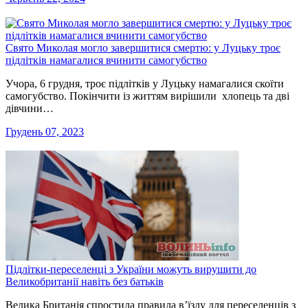
Свято Миколая могло завершитися смертю: у Луцьку троє
підлітків намагалися вчинити самогубство
Учора, 6 грудня, троє підлітків у Луцьку намагалися скоїти
самогубство. Покінчити із життям вирішили хлопець та дві
дівчини…
Грудень 07, 2023
Підлітки-переселенці з України можуть вирушити до
Великобританії навіть без батьків
Велика Британія спростила правила в’їзду для переселенців з