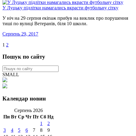
У Луцьку підлітки намагались вкрасти футбольну сітку
У ніч на 29 серпня екіпаж прибув на виклик про порушення
тиші по вулиці Ветеранів, біля 10 школи.
Серпень 29, 2017
1
2
Пошук по сайту
SMALL
Календар новин
Серпень 2026
Пн
Вт
Ср
Чт
Пт
Сб
Нд
1
2
3
4
5
6
7
8
9