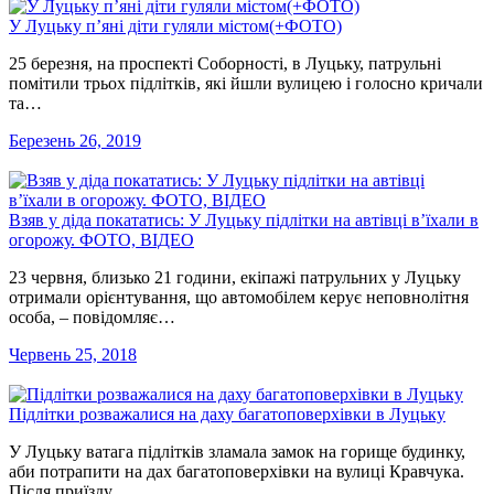
У Луцьку п’яні діти гуляли містом(+ФОТО)
25 березня, на проспекті Соборності, в Луцьку, патрульні
помітили трьох підлітків, які йшли вулицею і голосно кричали
та…
Березень 26, 2019
Взяв у діда покататись: У Луцьку підлітки на автівці в’їхали в
огорожу. ФОТО, ВІДЕО
23 червня, близько 21 години, екіпажі патрульних у Луцьку
отримали орієнтування, що автомобілем керує неповнолітня
особа, – повідомляє…
Червень 25, 2018
Підлітки розважалися на даху багатоповерхівки в Луцьку
У Луцьку ватага підлітків зламала замок на горище будинку,
аби потрапити на дах багатоповерхівки на вулиці Кравчука.
Після приїзду…