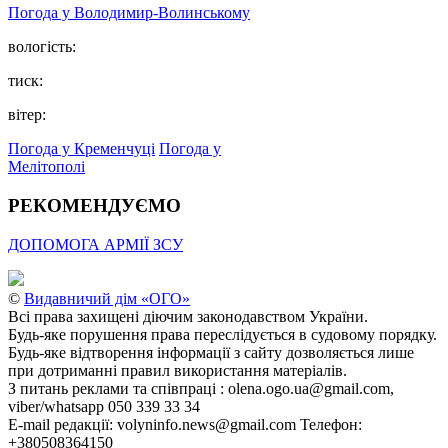
Погода у Володимир-Волинському
вологість:
тиск:
вітер:
Погода у Кременчуці
Погода у
Мелітополі
РЕКОМЕНДУЄМО
ДОПОМОГА АРМІЇ ЗСУ
©
Видавничий дім «ОГО»
Всі права захищені діючим законодавством України.
Будь-яке порушення права переслідується в судовому порядку.
Будь-яке відтворення інформації з сайту дозволяється лише
при дотриманні правил використання матеріалів.
З питань реклами та співпраці : olena.ogo.ua@gmail.com,
viber/whatsapp 050 339 33 34
E-mail редакції: volyninfo.news@gmail.com Телефон:
+380508364150