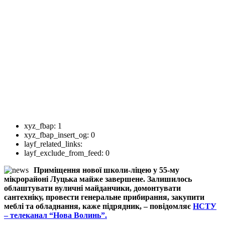
xyz_fbap:
1
xyz_fbap_insert_og:
0
layf_related_links:
layf_exclude_from_feed:
0
Приміщення нової школи-ліцею у 55-му
мікрорайоні Луцька майже завершене. Залишилось
облаштувати вуличні майданчики, домонтувати
сантехніку, провести генеральне прибирання, закупити
меблі та обладнання, каже підрядник, – повідомляє
НСТУ
– телеканал “Нова Волинь”.