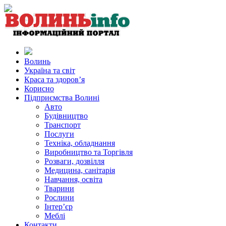
Волинь
Україна та світ
Краса та здоров’я
Корисно
Підприємства Волині
Авто
Будівництво
Транспорт
Послуги
Техніка, обладнання
Виробництво та Торгівля
Розваги, дозвілля
Медицина, санітарія
Навчання, освіта
Тварини
Рослини
Інтер’єр
Меблі
Контакти