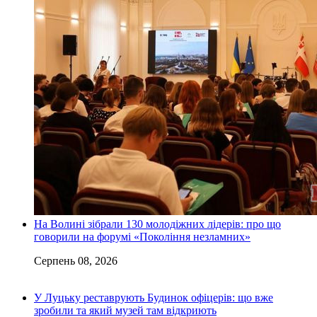
На Волині зібрали 130 молодіжних лідерів: про що
говорили на форумі «Покоління незламних»
Серпень 08, 2026
У Луцьку реставрують Будинок офіцерів: що вже
зробили та який музей там відкриють