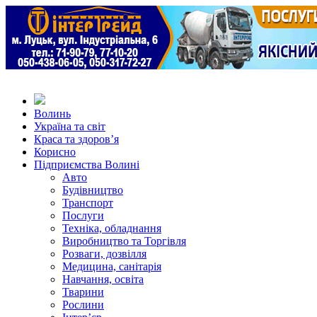
Волинь
Україна та світ
Краса та здоров’я
Корисно
Підприємства Волині
Авто
Будівництво
Транспорт
Послуги
Техніка, обладнання
Виробництво та Торгівля
Розваги, дозвілля
Медицина, санітарія
Навчання, освіта
Тварини
Рослини