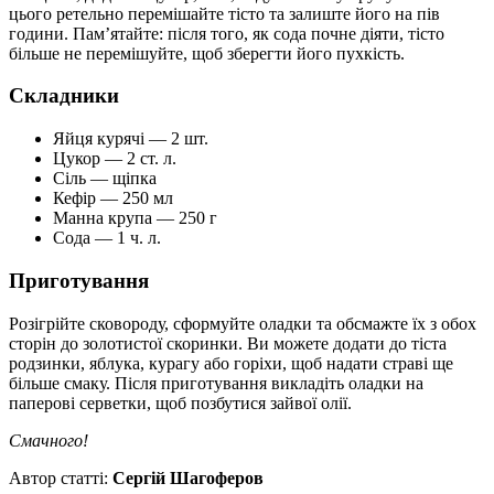
цього ретельно перемішайте тісто та залиште його на пів
години. Пам’ятайте: після того, як сода почне діяти, тісто
більше не перемішуйте, щоб зберегти його пухкість.
Складники
Яйця курячі — 2 шт.
Цукор — 2 ст. л.
Сіль — щіпка
Кефір — 250 мл
Манна крупа — 250 г
Сода — 1 ч. л.
Приготування
Розігрійте сковороду, сформуйте оладки та обсмажте їх з обох
сторін до золотистої скоринки. Ви можете додати до тіста
родзинки, яблука, курагу або горіхи, щоб надати страві ще
більше смаку. Після приготування викладіть оладки на
паперові серветки, щоб позбутися зайвої олії.
Смачного!
Автор статті:
Сергій Шагоферов