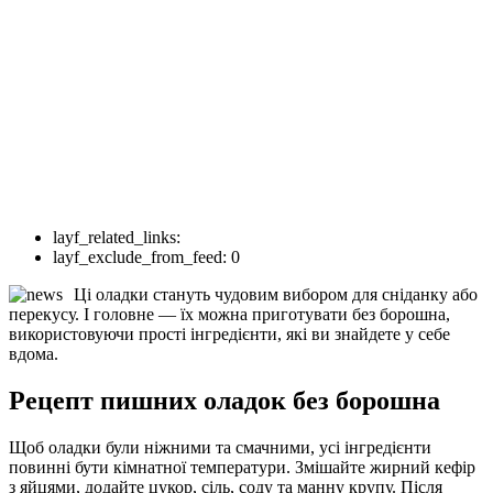
layf_related_links:
layf_exclude_from_feed:
0
Ці оладки стануть чудовим вибором для сніданку або
перекусу. І головне — їх можна приготувати без борошна,
використовуючи прості інгредієнти, які ви знайдете у себе
вдома.
Рецепт пишних оладок без борошна
Щоб оладки були ніжними та смачними, усі інгредієнти
повинні бути кімнатної температури. Змішайте жирний кефір
з яйцями, додайте цукор, сіль, соду та манну крупу. Після