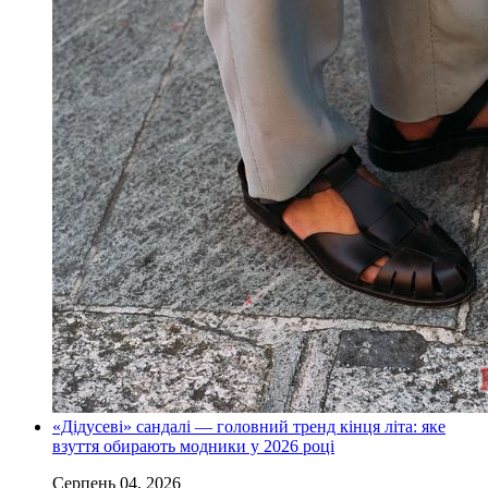
«Дідусеві» сандалі — головний тренд кінця літа: яке
взуття обирають модники у 2026 році
Серпень 04, 2026