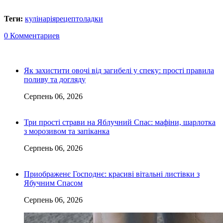
Теги:
кулінарія
рецепт
оладки
0 Комментариев
Як захистити овочі від загибелі у спеку: прості правила
поливу та догляду
Серпень 06, 2026
Три прості страви на Яблучний Спас: мафіни, шарлотка
з морозивом та запіканка
Серпень 06, 2026
Приображенє Господнє: красиві вітальні листівки з
Ябучним Спасом
Серпень 06, 2026