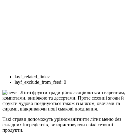
layf_related_links:
layf_exclude_from_feed:
0
Літні фрукти традиційно асоціюються з варенням,
компотами, випічкою та десертами. Проте сезонні ягоди й
фрукти чудово поєднуються також із м’ясом, овочами та
сирами, відкриваючи нові смакові поєднання.
Такі страви допоможуть урізноманітнити літнє меню без
складних інгредієнтів, використовуючи свіжі сезонні
продукти.