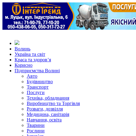
Волинь
Україна та світ
Краса та здоров’я
Корисно
Підприємства Волині
Авто
Будівництво
Транспорт
Послуги
Техніка, обладнання
Виробництво та Торгівля
Розваги, дозвілля
Медицина, санітарія
Навчання, освіта
Тварини
Рослини