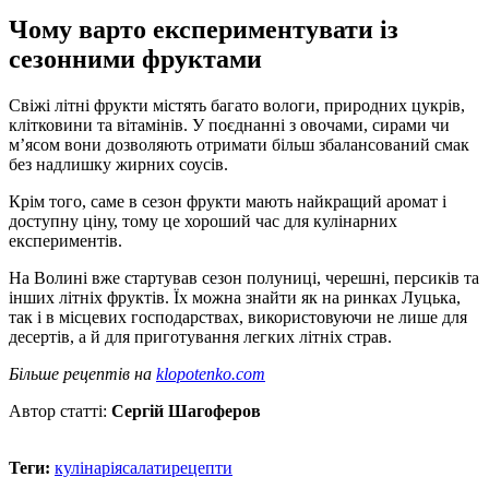
Чому варто експериментувати із
сезонними фруктами
Свіжі літні фрукти містять багато вологи, природних цукрів,
клітковини та вітамінів. У поєднанні з овочами, сирами чи
м’ясом вони дозволяють отримати більш збалансований смак
без надлишку жирних соусів.
Крім того, саме в сезон фрукти мають найкращий аромат і
доступну ціну, тому це хороший час для кулінарних
експериментів.
На Волині вже стартував сезон полуниці, черешні, персиків та
інших літніх фруктів. Їх можна знайти як на ринках Луцька,
так і в місцевих господарствах, використовуючи не лише для
десертів, а й для приготування легких літніх страв.
Б
і
льше рецепт
і
в на
klopotenko.com
Автор статті:
Сергій Шагоферов
Теги:
кулінарія
салати
рецепти