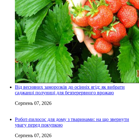
Від весняних заморозків до осінніх ягід: як вибрати
саджанці полуниці для безперервного врожаю
Серпень 07, 2026
Робот-пилосос для дому з тваринами: на що звернути
увагу перед покупкою
Серпень 07, 2026