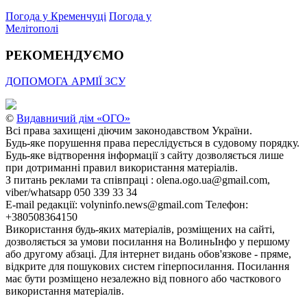
Погода у Кременчуці
Погода у
Мелітополі
РЕКОМЕНДУЄМО
ДОПОМОГА АРМІЇ ЗСУ
©
Видавничий дім «ОГО»
Всі права захищені діючим законодавством України.
Будь-яке порушення права переслідується в судовому порядку.
Будь-яке відтворення інформації з сайту дозволяється лише
при дотриманні правил використання матеріалів.
З питань реклами та співпраці : olena.ogo.ua@gmail.com,
viber/whatsapp 050 339 33 34
E-mail редакції: volyninfo.news@gmail.com Телефон:
+380508364150
Використання будь-яких матеріалів, розміщених на сайті,
дозволяється за умови посилання на ВолиньІнфо у першому
або другому абзаці. Для інтернет видань обов'язкове - пряме,
відкрите для пошукових систем гіперпосилання. Посилання
має бути розміщено незалежно від повного або часткового
використання матеріалів.