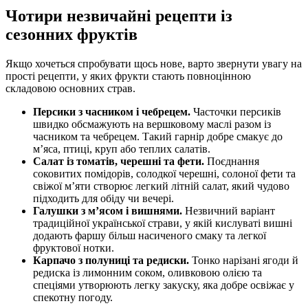
Чотири незвичайні рецепти із
сезонних фруктів
Якщо хочеться спробувати щось нове, варто звернути увагу на
прості рецепти, у яких фрукти стають повноцінною
складовою основних страв.
Персики з часником і чебрецем.
Часточки персиків
швидко обсмажують на вершковому маслі разом із
часником та чебрецем. Такий гарнір добре смакує до
м’яса, птиці, круп або теплих салатів.
Салат із томатів, черешні та фети.
Поєднання
соковитих помідорів, солодкої черешні, солоної фети та
свіжої м’яти створює легкий літній салат, який чудово
підходить для обіду чи вечері.
Галушки з м’ясом і вишнями.
Незвичний варіант
традиційної української страви, у якій кислуваті вишні
додають фаршу більш насиченого смаку та легкої
фруктової нотки.
Карпачо з полуниці та редиски.
Тонко нарізані ягоди й
редиска із лимонним соком, оливковою олією та
спеціями утворюють легку закуску, яка добре освіжає у
спекотну погоду.