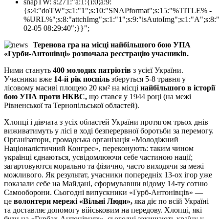
snapTW:
s:271:"a:1:{i:0;a:9:
{s:4:"doTW";s:1:"1";s:10:"SNAPformat";s:15:"%TITLE% -
%URL%";s:8:"attchImg";s:1:"1";s:9:"isAutoImg";s:1:"A";s:8:"
02-05 08:29:40";}}";
Теренова гра на місці найбільшого бою УПА
«Гурби-Антонівці» розпочала реєстрацію учасників.
Ними стануть
400 молодих патріотів
з усієї України.
Учасники вже
14-й рік поспіль
зберуться 5-8 травня у
лісовому масиві площею 20 км² на місці
найбільшого в історії
бою УПА проти НКВС,
що стався у 1944 році (на межі
Рівненської та Тернопільської областей).
Хлопці і дівчата з усіх областей України протягом трьох днів
виживатимуть у лісі в ході безперервної боротьби за перемогу.
Організатори, громадська організація «Молодіжний
Націоналістичний Конгрес», переконують: таким чином
українці єднаються, усвідомлюючи себе частиною нації;
загартовуются морально та фізично, часто виходячи за межі
можливого. Як результат, учасники попередніх 13-ох ігор уже
показали себе на Майдані, сформувавши відому 14-ту сотню
Самооборони. Сьогодні випускники «Гурб-Антонівців» —
це
волонтери мережі «Вільні Люди»,
яка діє по всій Україні
та доставляє допомогу військовим на передову. Хлопці, які
були на «Гурбах-Антонівцях», сьогодні захищають країну у