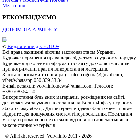
Мелітополі
РЕКОМЕНДУЄМО
ДОПОМОГА АРМІЇ ЗСУ
©
Видавничий дім «ОГО»
Всі права захищені діючим законодавством України.
Будь-яке порушення права переслідується в судовому порядку.
Будь-яке відтворення інформації з сайту дозволяється лише
при дотриманні правил використання матеріалів.
З питань реклами та співпраці : olena.ogo.ua@gmail.com,
viber/whatsapp 050 339 33 34
E-mail редакції: volyninfo.news@gmail.com Телефон:
+380508364150
Використання будь-яких матеріалів, розміщених на сайті,
дозволяється за умови посилання на ВолиньІнфо у першому
або другому абзаці. Для інтернет видань обов'язкове - пряме,
відкрите для пошукових систем гіперпосилання. Посилання
має бути розміщено незалежно від повного або часткового
використання матеріалів.
© All right reserved. Volyninfo 2011 - 2026