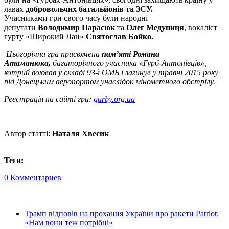
лавах
добровольчих батальйонів та ЗСУ.
Учасниками гри свого часу були народні
депутати
Володимир Парасюк
та
Олег Медуниця
, вокаліст
гурту «Широкий Лан»
Святослав Бойко.
Цьогорічна гра присвячена
пам’яті Романа
Атаманюка,
багаторічного учасника «Гурб-Антонівців»,
котрий воював у складі 93-ї ОМБ і загинув у травні 2015 року
під Донецьким аеропортом унаслідок мінометного обстрілу.
Реєстрація на сайті гри:
gurby.org.ua
Автор статті:
Наталя Хвесик
Теги:
0 Комментариев
Трамп відповів на прохання України про ракети Patriot:
«Нам вони теж потрібні»