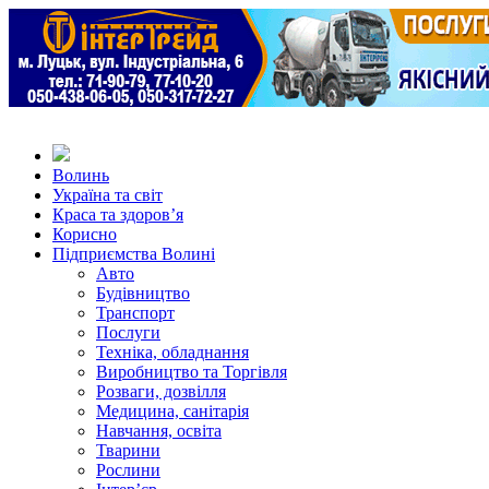
Волинь
Україна та світ
Краса та здоров’я
Корисно
Підприємства Волині
Авто
Будівництво
Транспорт
Послуги
Техніка, обладнання
Виробництво та Торгівля
Розваги, дозвілля
Медицина, санітарія
Навчання, освіта
Тварини
Рослини