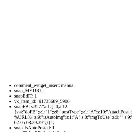
comment_widget_insert:
manual
snap_MYURL:
snapEdIT:
1
vk_item_id:
-91735689_5906
snapFB:
s:357:"a:1:{i:0;a:12:
{s:4:"doFB";s:1:"1";s:8:"postType";s:1:"A";s:10:"AttachPos
%URL%";s:9:"isAutoImg";s:1:"A";s:8:"imgToUse";s:0:"";s:9:"
02-05 08:29:39";}}";
snap_isAutoPosted:
1