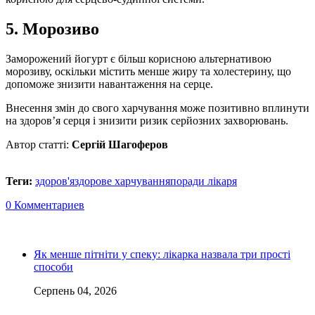
5. Морозиво
Заморожений йогурт є більш корисною альтернативою
морозиву, оскільки містить менше жиру та холестерину, що
допоможе знизити навантаження на серце.
Внесення змін до свого харчування може позитивно вплинути
на здоров’я серця і знизити ризик серйозних захворювань.
Автор статті:
Сергій Шагоферов
Теги:
здоров'я
здорове харчування
поради лікаря
0 Комментариев
Як менше пітніти у спеку: лікарка назвала три прості
способи
Серпень 04, 2026