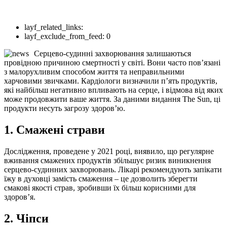
layf_related_links:
layf_exclude_from_feed:
0
Серцево-судинні захворювання залишаються
провідною причиною смертності у світі. Вони часто пов’язані
з малорухливим способом життя та неправильними
харчовими звичками. Кардіологи визначили п’ять продуктів,
які найбільш негативно впливають на серце, і відмова від яких
може продовжити ваше життя. За даними видання The Sun, ці
продукти несуть загрозу здоров’ю.
1. Смажені страви
Дослідження, проведене у 2021 році, виявило, що регулярне
вживання смажених продуктів збільшує ризик виникнення
серцево-судинних захворювань. Лікарі рекомендують запікати
їжу в духовці замість смаження – це дозволить зберегти
смакові якості страв, зробивши їх більш корисними для
здоров’я.
2. Чіпси