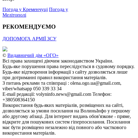
Погода у Кременчуці
Погода у
Мелітополі
РЕКОМЕНДУЄМО
ДОПОМОГА АРМІЇ ЗСУ
©
Видавничий дім «ОГО»
Всі права захищені діючим законодавством України.
Будь-яке порушення права переслідується в судовому порядку.
Будь-яке відтворення інформації з сайту дозволяється лише
при дотриманні правил використання матеріалів.
З питань реклами та співпраці : olena.ogo.ua@gmail.com,
viber/whatsapp 050 339 33 34
E-mail редакції: volyninfo.news@gmail.com Телефон:
+380508364150
Використання будь-яких матеріалів, розміщених на сайті,
дозволяється за умови посилання на ВолиньІнфо у першому
або другому абзаці. Для інтернет видань обов'язкове - пряме,
відкрите для пошукових систем гіперпосилання. Посилання
має бути розміщено незалежно від повного або часткового
використання матеріалів.