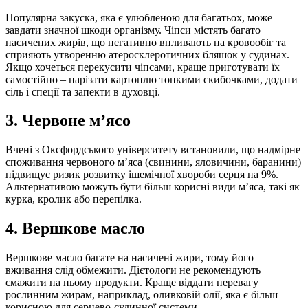
Популярна закуска, яка є улюбленою для багатьох, може
завдати значної шкоди організму. Чіпси містять багато
насичених жирів, що негативно впливають на кровообіг та
сприяють утворенню атеросклеротичних бляшок у судинах.
Якщо хочеться перекусити чіпсами, краще приготувати їх
самостійно – нарізати картоплю тонкими скибочками, додати
сіль і спеції та запекти в духовці.
3. Червоне м’ясо
Вчені з Оксфордського університету встановили, що надмірне
споживання червоного м’яса (свинини, яловичини, баранини)
підвищує ризик розвитку ішемічної хвороби серця на 9%.
Альтернативою можуть бути більш корисні види м’яса, такі як
курка, кролик або перепілка.
4. Вершкове масло
Вершкове масло багате на насичені жири, тому його
вживання слід обмежити. Дієтологи не рекомендують
смажити на ньому продукти. Краще віддати перевагу
рослинним жирам, наприклад, оливковій олії, яка є більш
корисною для серцево-судинної системи.