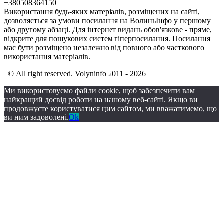
+380508364150
Використання будь-яких матеріалів, розміщених на сайті,
дозволяється за умови посилання на ВолиньІнфо у першому
або другому абзаці. Для інтернет видань обов'язкове - пряме,
відкрите для пошукових систем гіперпосилання. Посилання
має бути розміщено незалежно від повного або часткового
використання матеріалів.
© All right reserved. Volyninfo 2011 - 2026
Ми використовуємо файли cookie, щоб забезпечити вам
найкращий досвід роботи на нашому веб-сайті. Якщо ви
продовжуєте користуватися цим сайтом, ми вважатимемо, що
ви ним задоволені.
Ok