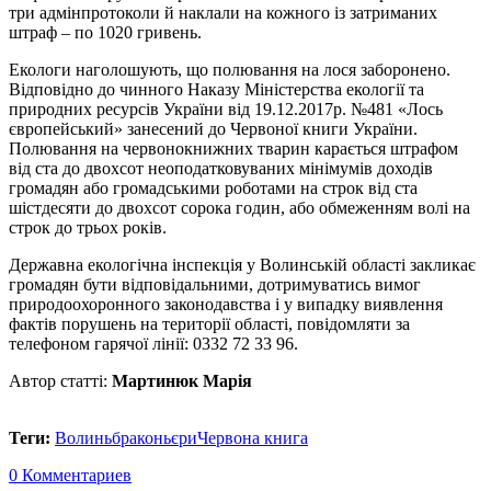
три адмінпротоколи й наклали на кожного із затриманих
штраф – по 1020 гривень.
Екологи наголошують, що полювання на лося заборонено.
Відповідно до чинного Наказу Міністерства екології та
природних ресурсів України від 19.12.2017р. №481 «Лось
європейський» занесений до Червоної книги України.
Полювання на червонокнижних тварин карається штрафом
від ста до двохсот неоподатковуваних мінімумів доходів
громадян або громадськими роботами на строк від ста
шістдесяти до двохсот сорока годин, або обмеженням волі на
строк до трьох років.
Державна екологічна інспекція у Волинській області закликає
громадян бути відповідальними, дотримуватись вимог
природоохоронного законодавства і у випадку виявлення
фактів порушень на території області, повідомляти за
телефоном гарячої лінії: 0332 72 33 96.
Автор статті:
Мартинюк Марія
Теги:
Волинь
браконьєри
Червона книга
0 Комментариев