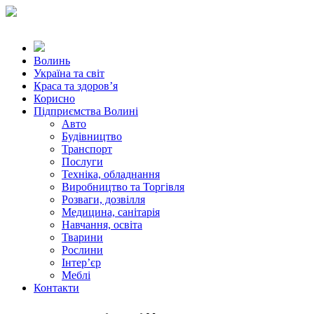
Волинь
Україна та світ
Краса та здоров’я
Корисно
Підприємства Волині
Авто
Будівництво
Транспорт
Послуги
Техніка, обладнання
Виробництво та Торгівля
Розваги, дозвілля
Медицина, санітарія
Навчання, освіта
Тварини
Рослини
Інтер’єр
Меблі
Контакти