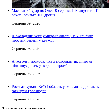
Масований удар по Одесі 9 серпня: РФ запустила 11
ракет і близько 100 дронів
Серпень 09, 2026
Шоколадний кекс у мікрохвильовці за 7 хвилин:
простий рецепт у кружці
Серпень 08, 2026
Алкоголь і тромбоз: лікарі пояснили, як спиртне
підвищує ризик утворення тромбів
Серпень 08, 2026
Росія атакувала Київ і область ракетами та дронами:
загинули троє людей
Серпень 08, 2026
Залишити коментар