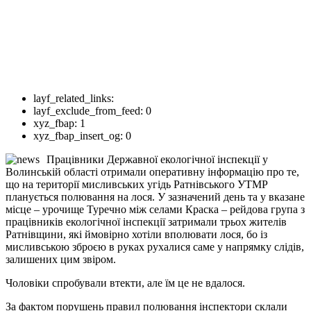
layf_related_links:
layf_exclude_from_feed:
0
xyz_fbap:
1
xyz_fbap_insert_og:
0
Працівники Державної екологічної інспекції у
Волинській області отримали оперативну інформацію про те,
що на території мисливських угідь Ратнівського УТМР
планується полювання на лося. У зазначений день та у вказане
місце – урочище Туречно між селами Краска – рейдова група з
працівників екологічної інспекції затримали трьох жителів
Ратнівщини, які ймовірно хотіли вполювати лося, бо із
мисливською зброєю в руках рухалися саме у напрямку слідів,
залишених цим звіром.
Чоловіки спробували втекти, але їм це не вдалося.
За фактом порушень правил полювання інспектори склали