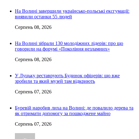
На Волині завершили українсько-польські ексгумації:
виявили останки 55 людей
Серпень 08, 2026
На Волині зібрали 130 молодіжних лідерів: про що
говорили на форумі «Покоління незламних»
Серпень 08, 2026
У Луцьку реставрують Будинок офіцерів: що вже
зробили та який музей там відкриють
Серпень 07, 2026
Буревій наробив лиха на Волині: де повалило дерева та
як отримати допомогу за пошкоджене майно
Серпень 07, 2026