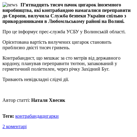
П’ятнадцять тисяч пачок цигарок іноземного
виробництва, які контрабандою намагалися переправити
до Європи, вилучила Служба безпеки України спільно з
прикордонниками в Любомльському районі на Волині.
Про це інформує прес-служба УСБУ у Волинській області.
Орієнтована вартість вилучених цигарок становить
приблизно двісті тисяч гривень.
Контрабандист, що мешкає за сто метрів від державного
кордону, планував переправити тютюн, запакований у
герметичний поліетилен, через річку Західний Буг.
Тривають невідкладні слідчі дії.
Автор статті:
Наталя Хвесик
Теги:
контрабанда
цигарки
2 коментарі