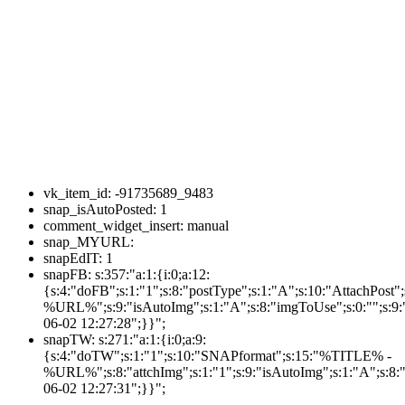
vk_item_id:
-91735689_9483
snap_isAutoPosted:
1
comment_widget_insert:
manual
snap_MYURL:
snapEdIT:
1
snapFB:
s:357:"a:1:{i:0;a:12:
{s:4:"doFB";s:1:"1";s:8:"postType";s:1:"A";s:10:"AttachPos
%URL%";s:9:"isAutoImg";s:1:"A";s:8:"imgToUse";s:0:"";s:9:"
06-02 12:27:28";}}";
snapTW:
s:271:"a:1:{i:0;a:9:
{s:4:"doTW";s:1:"1";s:10:"SNAPformat";s:15:"%TITLE% -
%URL%";s:8:"attchImg";s:1:"1";s:9:"isAutoImg";s:1:"A";s:8:"
06-02 12:27:31";}}";