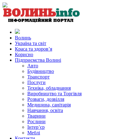
Волинь
Україна та світ
Краса та здоров’я
Корисно
Підприємства Волині
Авто
Будівництво
Транспорт
Послуги
Техніка, обладнання
Виробництво та Торгівля
Розваги, дозвілля
Медицина, санітарія
Навчання, освіта
Тварини
Рослини
Інтер’єр
Меблі
Контакти