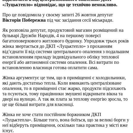
«Луцьктепло» відповідає, що це технічно неможливо.
Про це повідомила у своєму запиті 26 жовтня депутат
Вікторія Побережна
під час засідання сесії міськради.
Як розповіла депутат, продуктовий магазин розміщений на
бульварі Дружби Народів, 4 на першому поверсі
багатоповерхового житлового будинку. Упродовж трьох років
жінка звертається до ДКП «Луцьктепло» з проханням
від’єднати її від системи центрального опалення з подальшим
встановленням приладу індивідуального обліку теплової
енергії або автономної системи опалення. Всі витрати по
встановленню власниця готова оплатити сама.
Жінка аргументує це тим, що в приміщенні є холодильники,
які дають достатньо тепла. Коли вмикають централізоване
опалення, то в приміщенні стає жарко, продукти підсихають
та псуються, тому працівники змушені відкривати вікна та
двері на вулицю. А так як плата за теплову енергію зросла, то
це ще більші витрати для власниці.
Жінка не хоче стати постійним боржником ДКП
«Луцьктепла». Більше того, вона боїться, що за великі борги у
неї відберуть приміщення, оскільки така практика у місті вже
існує.