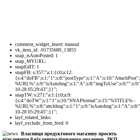
comment_widget_insert:
manual
vk_item_id:
-91735689_13855
snap_isAutoPosted:
1
snap_MYURL:
snapEdIT:
1
snapFB:
s:357:"a:1:{i:0;a:12:
{s:4:"doFB";s:1:"1";s:8:"postType";s:1:"A";s:10:"AttachPos
%URL%";s:9:"isAutoImg";s:1:"A";s:8:"imgToUse";s:0:"";s:9:"
10-28 05:29:43";}}";
snapTW:
s:271:"a:1:{i:0;a:9:
{s:4:"doTW";s:1:"1";s:10:"SNAPformat";s:15:"%TITLE% -
%URL%";s:8:"attchImg";s:1:"1";s:9:"isAutoImg";s:1:"A";s:8:"
10-28 05:29:45";}}";
layf_related_links:
layf_exclude_from_feed:
0
Власниця продуктового магазину просить
відключити її від централізованого опалення. ДКП