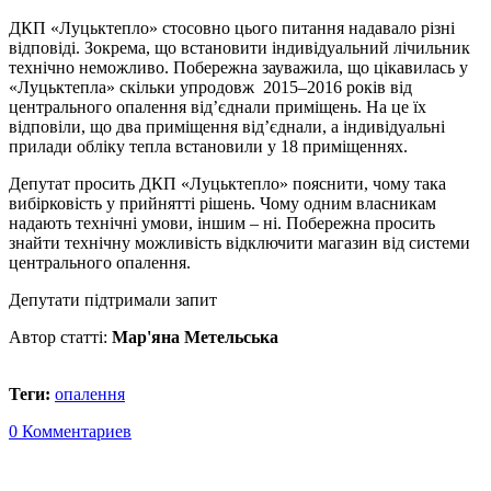
ДКП «Луцьктепло» стосовно цього питання надавало різні
відповіді. Зокрема, що встановити індивідуальний лічильник
технічно неможливо. Побережна зауважила, що цікавилась у
«Луцьктепла» скільки упродовж 2015–2016 років від
центрального опалення від’єднали приміщень. На це їх
відповіли, що два приміщення від’єднали, а індивідуальні
прилади обліку тепла встановили у 18 приміщеннях.
Депутат просить ДКП «Луцьктепло» пояснити, чому така
вибірковість у прийнятті рішень. Чому одним власникам
надають технічні умови, іншим – ні. Побережна просить
знайти технічну можливість відключити магазин від системи
центрального опалення.
Депутати підтримали запит
Автор статті:
Мар'яна Метельська
Теги:
опалення
0 Комментариев