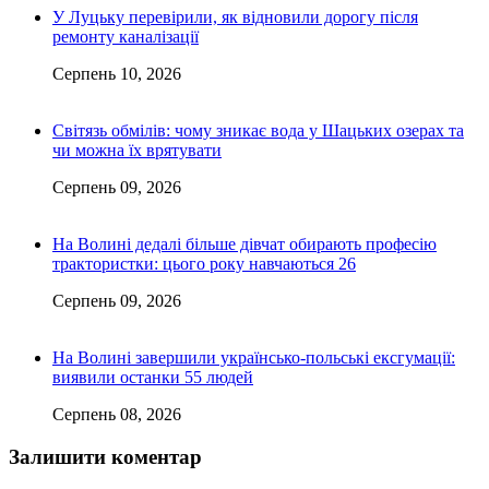
У Луцьку перевірили, як відновили дорогу після
ремонту каналізації
Серпень 10, 2026
Світязь обмілів: чому зникає вода у Шацьких озерах та
чи можна їх врятувати
Серпень 09, 2026
На Волині дедалі більше дівчат обирають професію
трактористки: цього року навчаються 26
Серпень 09, 2026
На Волині завершили українсько-польські ексгумації:
виявили останки 55 людей
Серпень 08, 2026
Залишити коментар