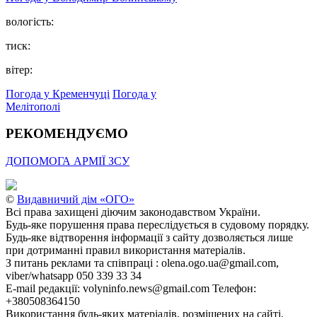
вологість:
тиск:
вітер:
Погода у Кременчуці
Погода у
Мелітополі
РЕКОМЕНДУЄМО
ДОПОМОГА АРМІЇ ЗСУ
©
Видавничий дім «ОГО»
Всі права захищені діючим законодавством України.
Будь-яке порушення права переслідується в судовому порядку.
Будь-яке відтворення інформації з сайту дозволяється лише
при дотриманні правил використання матеріалів.
З питань реклами та співпраці : olena.ogo.ua@gmail.com,
viber/whatsapp 050 339 33 34
E-mail редакції: volyninfo.news@gmail.com Телефон:
+380508364150
Використання будь-яких матеріалів, розміщених на сайті,