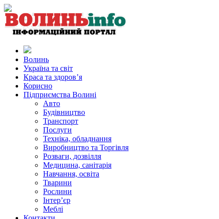
Волинь
Україна та світ
Краса та здоров’я
Корисно
Підприємства Волині
Авто
Будівництво
Транспорт
Послуги
Техніка, обладнання
Виробництво та Торгівля
Розваги, дозвілля
Медицина, санітарія
Навчання, освіта
Тварини
Рослини
Інтер’єр
Меблі
Контакти