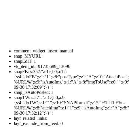
comment_widget_insert:
manual
snap_MYURL:
snapEdIT:
1
vk_item_id:
-91735689_13096
snapFB:
s:357:"a:1:{i:0;a:12:
{s:4:"doFB";s:1:"1";s:8:"postType";s:1:"A";s:10:"AttachPos
%URL%";s:9:"isAutoImg";s:1:"A";s:8:"imgToUse";s:0:"";s:9:"
09-30 17:32:09";}}";
snap_isAutoPosted:
1
snapTW:
s:271:"a:1:{i:0;a:9:
{s:4:"doTW";s:1:"1";s:10:"SNAPformat";s:15:"%TITLE% -
%URL%";s:8:"attchImg";s:1:"1";s:9:"isAutoImg";s:1:"A";s:8:"
09-30 17:32:12";}}";
layf_related_links:
layf_exclude_from_feed:
0