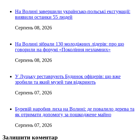
На Волині завершили українсько-польські ексгумації:
виявили останки 55 людей
Серпень 08, 2026
На Волині зібрали 130 молодіжних лідерів: про що
говорили на форумі «Покоління незламних»
Серпень 08, 2026
У Луцьку реставрують Будинок офіцерів: що вже
зробили та який музей там відкриють
Серпень 07, 2026
Буревій наробив лиха на Волині: де повалило дерева та
як отримати допомогу за пошкоджене майно
Серпень 07, 2026
Залишити коментар