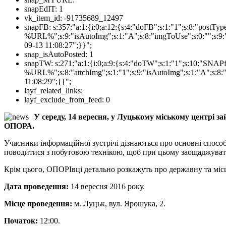
snapEdIT:
1
vk_item_id:
-91735689_12497
snapFB:
s:357:"a:1:{i:0;a:12:{s:4:"doFB";s:1:"1";s:8:"postT
%URL%";s:9:"isAutoImg";s:1:"A";s:8:"imgToUse";s:0:"";s:9:"
09-13 11:08:27";}}";
snap_isAutoPosted:
1
snapTW:
s:271:"a:1:{i:0;a:9:{s:4:"doTW";s:1:"1";s:10:"SNA
%URL%";s:8:"attchImg";s:1:"1";s:9:"isAutoImg";s:1:"A";s:8:"
11:08:29";}}";
layf_related_links:
layf_exclude_from_feed:
0
У середу, 14 вересня, у Луцькому міському центрі з
ОПОРА.
Учасники інформаційної зустрічі дізнаються про основні спос
поводитися з побутовою технікою, щоб при цьому заощаджувати
Крім цього, ОПОРІвці детально розкажуть про державну та міс
Дата проведення:
14 вересня 2016 року.
Місце проведення:
м. Луцьк, вул. Ярошука, 2.
Початок:
12:00.