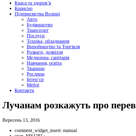
Краса та здоров’я
Корисно
Підприємства Волині
Авто
Будівництво
Транспорт
Послуги
Техніка, обладнання
Виробництво та Торгівля
Розваги, дозвілля
Медицина, санітарія
Навчання, освіта
Тварини
Рослини
Інтер’єр
Меблі
Контакти
Лучанам розкажуть про пере
Вересень 13, 2016
comment_widget_insert:
manual
snap_MYURL: