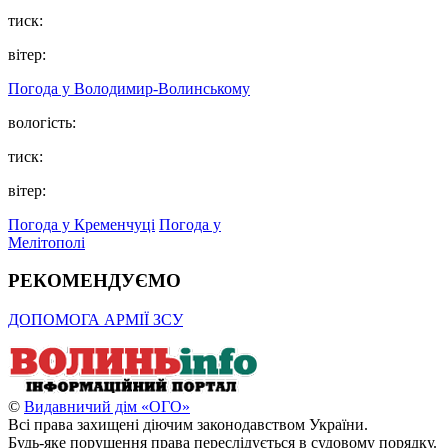
тиск:
вітер:
Погода у Володимир-Волинському
вологість:
тиск:
вітер:
Погода у Кременчуці
Погода у
Мелітополі
РЕКОМЕНДУЄМО
ДОПОМОГА АРМІЇ ЗСУ
©
Видавничий дім «ОГО»
Всі права захищені діючим законодавством України.
Будь-яке порушення права переслідується в судовому порядку.