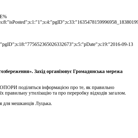
TLE%
";s:8:"isPosted";s:1:"1";s:4:"pgID";s:33:"1635478159996958_1838019
s:4:"pgID";s:18:"775652365026332673";s:5:"pDate";s:19:"2016-09-13
ргозбереження». Захід організовує Громадянська мережа
и ОПОРИ поділяться інформацією про те, як правильно
 правильну утилізацію та про переробку відходів загалом.
я для мешканців Луцька.