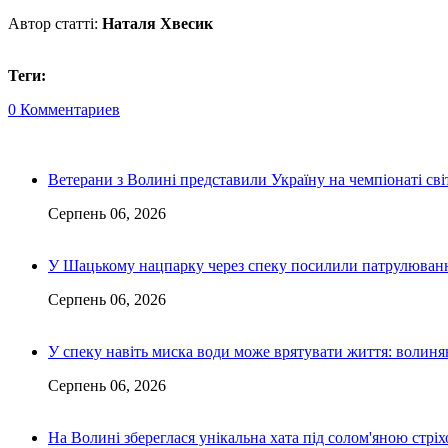
Автор статті:
Наталя Хвесик
Теги:
0 Комментариев
Ветерани з Волині представили Україну на чемпіонаті світ
Серпень 06, 2026
У Шацькому нацпарку через спеку посилили патрулюванн
Серпень 06, 2026
У спеку навіть миска води може врятувати життя: волин
Серпень 06, 2026
На Волині збереглася унікальна хата під солом'яною стріх