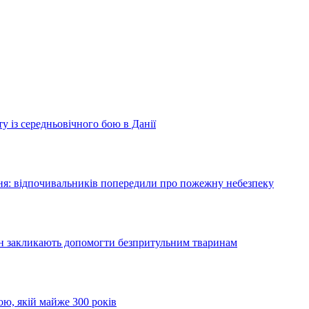
у із середньовічного бою в Данії
я: відпочивальників попередили про пожежну небезпеку
ян закликають допомогти безпритульним тваринам
ою, якій майже 300 років