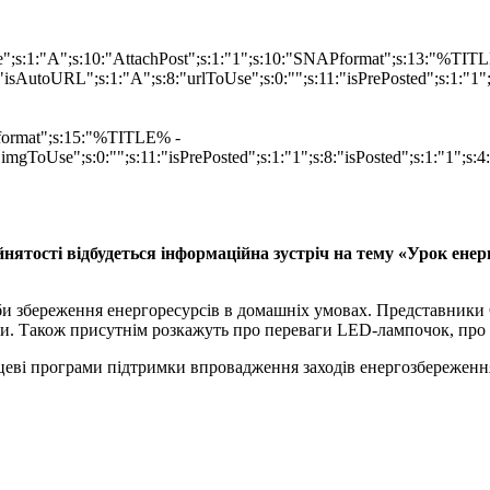
ype";s:1:"A";s:10:"AttachPost";s:1:"1";s:10:"SNAPformat";s:13:"%TI
isAutoURL";s:1:"A";s:8:"urlToUse";s:0:"";s:11:"isPrePosted";s:1:"1
Pformat";s:15:"%TITLE% -
imgToUse";s:0:"";s:11:"isPrePosted";s:1:"1";s:8:"isPosted";s:1:"1";
айнятості відбудеться інформаційна зустріч на тему «Урок ене
оби збереження енергоресурсів в домашніх умовах. Представник
. Також присутнім розкажуть про переваги LED-лампочок, про їх
цеві програми підтримки впровадження заходів енергозбереженн