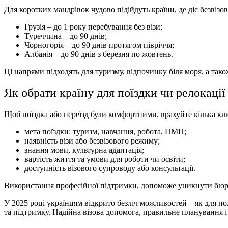
Для коротких мандрівок чудово підійдуть країни, де діє безвіз
Грузія – до 1 року перебування без візи;
Туреччина – до 90 днів;
Чорногорія – до 90 днів протягом півріччя;
Албанія – до 90 днів з березня по жовтень.
Ці напрями підходять для туризму, відпочинку біля моря, а так
Як обрати країну для поїздки чи релокації
Щоб поїздка або переїзд були комфортними, врахуйте кілька кл
мета поїздки: туризм, навчання, робота, ПМП;
наявність візи або безвізового режиму;
знання мови, культурна адаптація;
вартість життя та умови для роботи чи освіти;
доступність візового супроводу або консультації.
Використання професійної підтримки, допоможе уникнути бюро
У 2025 році українцям відкрито безліч можливостей – як для по
та підтримку. Надійна візова допомога, правильне планування і