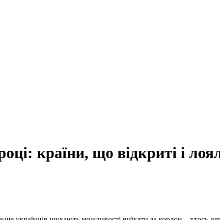
оці: країни, що відкриті і лоя
ільше українців шукають можливості виїхати за кордон – хтось дл