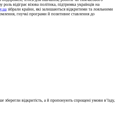
роль відіграє візова політика, підтримка українців на
y.ua
зібрали країни, які залишаються відкритими та лояльними
ормлення, гнучкі програми й позитивне ставлення до
е зберегли відкритість, а й пропонують спрощені умови в’їзду,