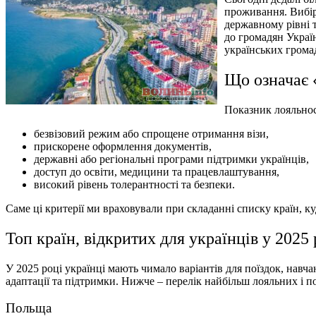
проживання. Вибір 
державному рівні т
до громадян Украї
українських грома
Що означає «
Показник лояльнос
безвізовий режим або спрощене отримання візи,
прискорене оформлення документів,
державні або регіональні програми підтримки українців,
доступ до освіти, медицини та працевлаштування,
високий рівень толерантності та безпеки.
Саме ці критерії ми враховували при складанні списку країн, ку
Топ країн, відкритих для українців у 2025 
У 2025 році українці мають чимало варіантів для поїздок, навч
адаптації та підтримки. Нижче – перелік найбільш лояльних і 
Польща