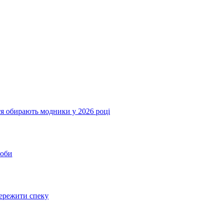
ття обирають модники у 2026 році
соби
пережити спеку