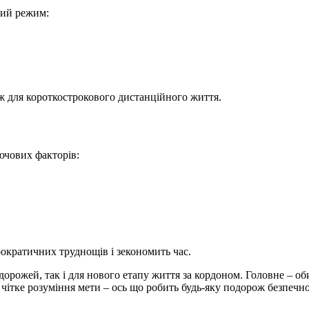
овий режим:
ож для короткострокового дистанційного життя.
ючових факторів:
кратичних труднощів і зекономить час.
дорожей, так і для нового етапу життя за кордоном. Головне – об
 чітке розуміння мети – ось що робить будь-яку подорож безпечн