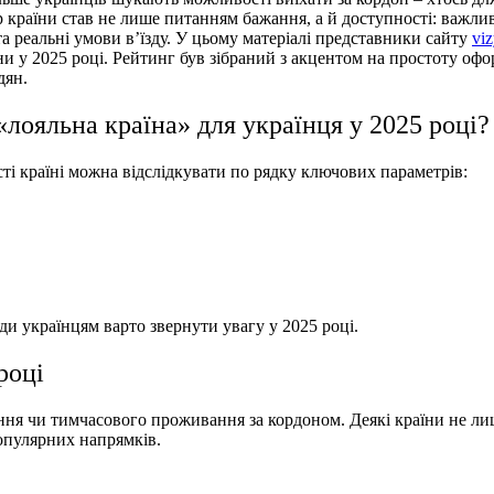
країни став не лише питанням бажання, а й доступності: важливу 
а реальні умови в’їзду. У цьому матеріалі представники сайту
viz
ни у 2025 році. Рейтинг був зібраний з акцентом на простоту оф
дян.
лояльна країна» для українця у 2025 році?
ті країні можна відслідкувати по рядку ключових параметрів:
ди українцям варто звернути увагу у 2025 році.
році
ання чи тимчасового проживання за кордоном. Деякі країни не лиш
популярних напрямків.