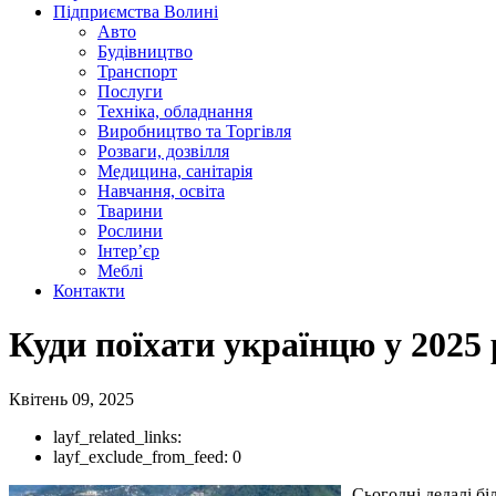
Підприємства Волині
Авто
Будівництво
Транспорт
Послуги
Техніка, обладнання
Виробництво та Торгівля
Розваги, дозвілля
Медицина, санітарія
Навчання, освіта
Тварини
Рослини
Інтер’єр
Меблі
Контакти
Куди поїхати українцю у 2025 р
Квітень 09, 2025
layf_related_links:
layf_exclude_from_feed:
0
Сьогодні дедалі б