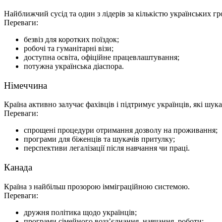
Найближчий сусід та один з лідерів за кількістю українських г
Переваги:
безвіз для коротких поїздок;
робочі та гуманітарні візи;
доступна освіта, офіційне працевлаштування;
потужна українська діаспора.
Німеччина
Країна активно залучає фахівців і підтримує українців, які шу
Переваги:
спрощені процедури отримання дозволу на проживання;
програми для біженців та шукачів притулку;
перспективи легалізації після навчання чи праці.
Канада
Країна з найбільш прозорою імміграційною системою.
Переваги:
дружня політика щодо українців;
програми сімейного возз’єднання, навчання, роботи;