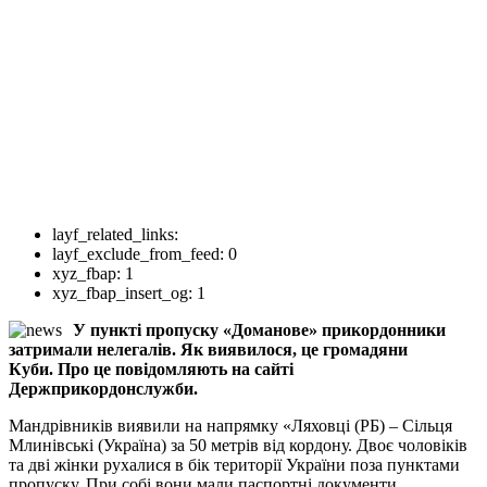
layf_related_links:
layf_exclude_from_feed:
0
xyz_fbap:
1
xyz_fbap_insert_og:
1
У пункті пропуску «Доманове» прикордонники
затримали нелегалів. Як виявилося, це громадяни
Куби. Про це повідомляють на сайті
Держприкордонслужби.
Мандрівників виявили на напрямку «Ляховці (РБ) – Сільця
Млинівські (Україна) за 50 метрів від кордону. Двоє чоловіків
та дві жінки рухалися в бік території України поза пунктами
пропуску. При собі вони мали паспортні документи.