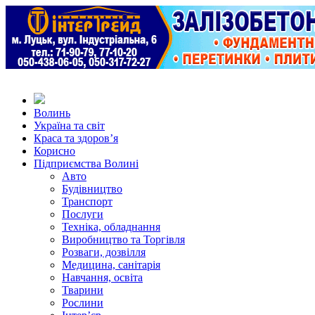
Волинь
Україна та світ
Краса та здоров’я
Корисно
Підприємства Волині
Авто
Будівництво
Транспорт
Послуги
Техніка, обладнання
Виробництво та Торгівля
Розваги, дозвілля
Медицина, санітарія
Навчання, освіта
Тварини
Рослини