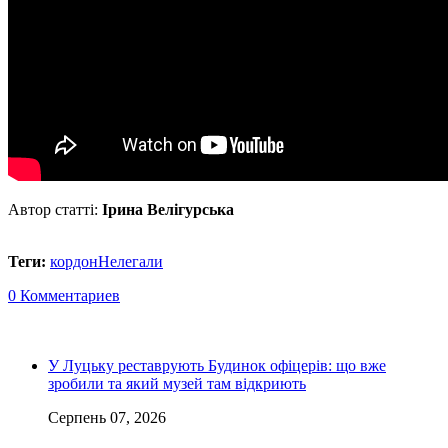
Автор статті:
Ірина Велігурська
Теги:
кордон
Нелегали
0 Комментариев
У Луцьку реставрують Будинок офіцерів: що вже
зробили та який музей там відкриють
Серпень 07, 2026