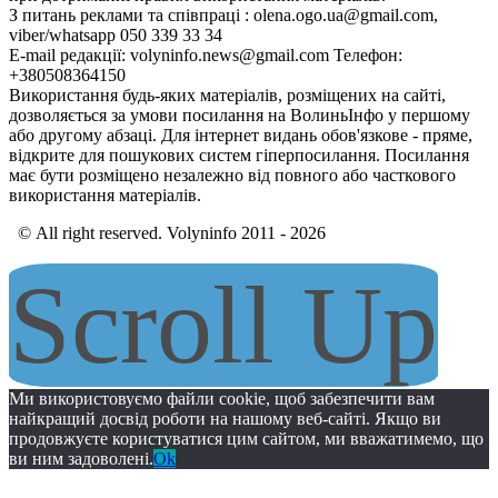
З питань реклами та співпраці : olena.ogo.ua@gmail.com,
viber/whatsapp 050 339 33 34
E-mail редакції: volyninfo.news@gmail.com Телефон:
+380508364150
Використання будь-яких матеріалів, розміщених на сайті,
дозволяється за умови посилання на ВолиньІнфо у першому
або другому абзаці. Для інтернет видань обов'язкове - пряме,
відкрите для пошукових систем гіперпосилання. Посилання
має бути розміщено незалежно від повного або часткового
використання матеріалів.
© All right reserved. Volyninfo 2011 - 2026
Scroll Up
Ми використовуємо файли cookie, щоб забезпечити вам
найкращий досвід роботи на нашому веб-сайті. Якщо ви
продовжуєте користуватися цим сайтом, ми вважатимемо, що
ви ним задоволені.
Ok