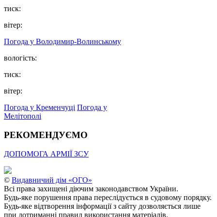
тиск:
вітер:
Погода у Володимир-Волинському
вологість:
тиск:
вітер:
Погода у Кременчуці
Погода у
Мелітополі
РЕКОМЕНДУЄМО
ДОПОМОГА АРМІЇ ЗСУ
©
Видавничий дім «ОГО»
Всі права захищені діючим законодавством України.
Будь-яке порушення права переслідується в судовому порядку.
Будь-яке відтворення інформації з сайту дозволяється лише
при дотриманні правил використання матеріалів.