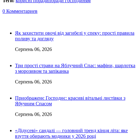
Теги:
корисні поради
поради господиням
0 Комментариев
Як захистити овочі від загибелі у спеку: прості правила
поливу та догляду
Серпень 06, 2026
Три прості страви на Яблучний Спас: мафіни, шарлотка
з морозивом та запіканка
Серпень 06, 2026
Приображенє Господнє: красиві вітальні листівки з
Ябучним Спасом
Серпень 06, 2026
«Дідусеві» сандалі — головний тренд кінця літа: яке
взуття обирають модники у 2026 році