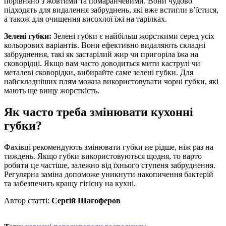
порівняно з жовтими та помаранчевими. Вони чудово
підходять для видалення забруднень, які вже встигли в’їстися,
а також для очищення висохлої їжі на тарілках.
Зелені губки:
Зелені губки є найбільш жорсткими серед усіх
кольорових варіантів. Вони ефективно видаляють складні
забруднення, такі як застарілий жир чи пригоріла їжа на
сковорідці. Якщо вам часто доводиться мити каструлі чи
металеві сковорідки, вибирайте саме зелені губки. Для
найскладніших плям можна використовувати чорні губки, які
мають ще вищу жорсткість.
Як часто треба змінювати кухонні
губки?
Фахівці рекомендують змінювати губки не рідше, ніж раз на
тиждень. Якщо губки використовуються щодня, то варто
робити це частіше, залежно від їхнього ступеня забруднення.
Регулярна заміна допоможе уникнути накопичення бактерій
та забезпечить кращу гігієну на кухні.
Автор статті:
Сергій Шагоферов