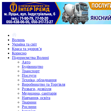
Волинь
Україна та світ
Краса та здоров’я
Корисно
Підприємства Волині
Авто
Будівництво
Транспорт
Послуги
Техніка, обладнання
Виробництво та Торгівля
Розваги, дозвілля
Медицина, санітарія
Навчання, освіта
Тварини
Рослини