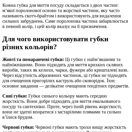
Кожна губка для миття посуду складається з двох частин:
м’якої поролонової основи та жорсткої частини, яку часто
називають скотч-брайтом і використовують для видалення
сильних забруднень. Саме поролонова частина забарвлюється
в певний колір, і цей колір вказує на її призначення.
Для чого використовувати губки
різних кольорів?
Жовті та помаранчеві губки:
Ці губки є найм’якшими та
найніжнішими. Вони підходять для миття крихких скляних
виробів, таких як келихи, чарки, фужери або кришталеві вази.
Через відсутність абразивних частинок, ці губки не підходять
для очищення пригорілих каструль або сковорідок. Їхнє
основне завдання — делікатне очищення тендітних предметів.
Сині губки:
Губки синього кольору мають середню
жорсткість. Вони добре підходять для миття емальованого
посуду та сантехніки. Проте, через їхній рівень жорсткості,
вони не здатні впоратися з застарілими плямами та сильно
в’їлися брудом.
Червоні губки:
Червоні губки мають трохи вищу жорсткість