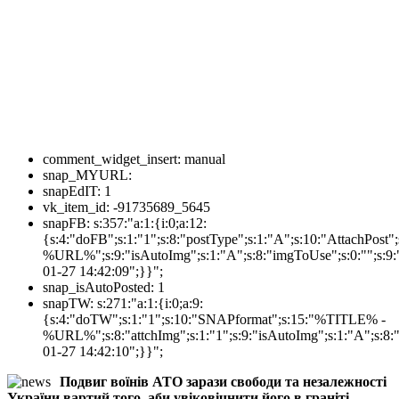
comment_widget_insert:
manual
snap_MYURL:
snapEdIT:
1
vk_item_id:
-91735689_5645
snapFB:
s:357:"a:1:{i:0;a:12:
{s:4:"doFB";s:1:"1";s:8:"postType";s:1:"A";s:10:"AttachPos
%URL%";s:9:"isAutoImg";s:1:"A";s:8:"imgToUse";s:0:"";s:9:"
01-27 14:42:09";}}";
snap_isAutoPosted:
1
snapTW:
s:271:"a:1:{i:0;a:9:
{s:4:"doTW";s:1:"1";s:10:"SNAPformat";s:15:"%TITLE% -
%URL%";s:8:"attchImg";s:1:"1";s:9:"isAutoImg";s:1:"A";s:8:"
01-27 14:42:10";}}";
Подвиг воїнів АТО зарази свободи та незалежності
України вартий того, аби увіковічнити його в граніті.