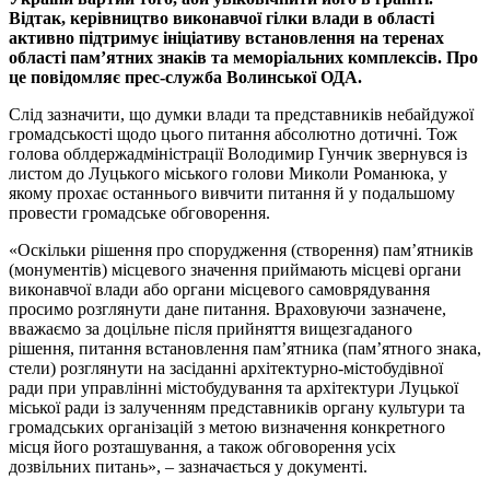
Відтак, керівництво виконавчої гілки влади в області
активно підтримує ініціативу встановлення на теренах
області пам’ятних знаків та меморіальних комплексів. Про
це повідомляє прес-служба Волинської ОДА.
Слід зазначити, що думки влади та представників небайдужої
громадськості щодо цього питання абсолютно дотичні. Тож
голова облдержадміністрації Володимир Гунчик звернувся із
листом до Луцького міського голови Миколи Романюка, у
якому прохає останнього вивчити питання й у подальшому
провести громадське обговорення.
«Оскільки рішення про спорудження (створення) пам’ятників
(монументів) місцевого значення приймають місцеві органи
виконавчої влади або органи місцевого самоврядування
просимо розглянути дане питання. Враховуючи зазначене,
вважаємо за доцільне після прийняття вищезгаданого
рішення, питання встановлення пам’ятника (пам’ятного знака,
стели) розглянути на засіданні архітектурно-містобудівної
ради при управлінні містобудування та архітектури Луцької
міської ради із залученням представників органу культури та
громадських організацій з метою визначення конкретного
місця його розташування, а також обговорення усіх
дозвільних питань», – зазначається у документі.