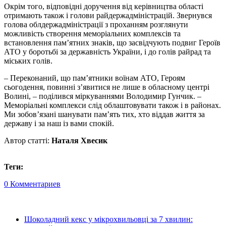
Окрім того, відповідні доручення від керівництва області
отримають також і голови райдержадміністрацій. Звернувся
голова облдержадміністрації з проханням розглянути
можливість створення меморіальних комплексів та
встановлення пам’ятних знаків, що засвідчують подвиг Героїв
АТО у боротьбі за державність України, і до голів райрад та
міських голів.
– Переконаний, що пам’ятники воїнам АТО, Героям
сьогодення, повинні з’явитися не лише в обласному центрі
Волині, – поділився міркуваннями Володимир Гунчик. –
Меморіальні комплекси слід облаштовувати також і в районах.
Ми зобов’язані шанувати пам’ять тих, хто віддав життя за
державу і за наш із вами спокій.
Автор статті:
Наталя Хвесик
Теги:
0 Комментариев
Шоколадний кекс у мікрохвильовці за 7 хвилин: