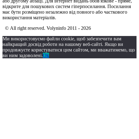
або другому абзаці. Для інтернет видань обов'язкове - пряме,
відкрите для пошукових систем гіперпосилання. Посилання
має бути розміщено незалежно від повного або часткового
використання матеріалів.
© All right reserved. Volyninfo 2011 - 2026
Ми використовуємо файли cookie, щоб забезпечити вам
найкращий досвід роботи на нашому веб-сайті. Якщо ви
продовжуєте користуватися цим сайтом, ми вважатимемо, що
ви ним задоволені.
Ok