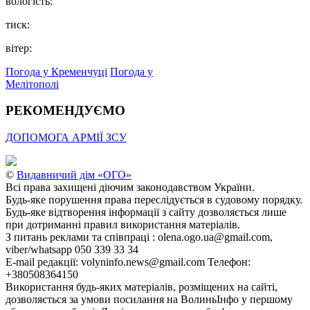
вологість:
тиск:
вітер:
Погода у Кременчуці
Погода у
Мелітополі
РЕКОМЕНДУЄМО
ДОПОМОГА АРМІЇ ЗСУ
©
Видавничий дім «ОГО»
Всі права захищені діючим законодавством України.
Будь-яке порушення права переслідується в судовому порядку.
Будь-яке відтворення інформації з сайту дозволяється лише
при дотриманні правил використання матеріалів.
З питань реклами та співпраці : olena.ogo.ua@gmail.com,
viber/whatsapp 050 339 33 34
E-mail редакції: volyninfo.news@gmail.com Телефон:
+380508364150
Використання будь-яких матеріалів, розміщених на сайті,
дозволяється за умови посилання на ВолиньІнфо у першому