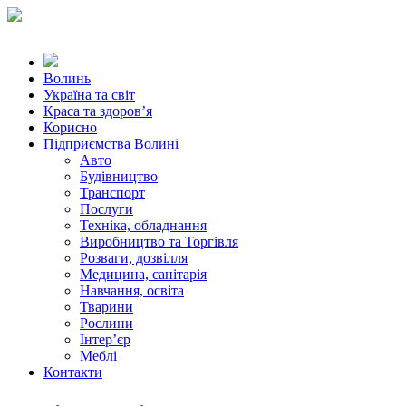
Волинь
Україна та світ
Краса та здоров’я
Корисно
Підприємства Волині
Авто
Будівництво
Транспорт
Послуги
Техніка, обладнання
Виробництво та Торгівля
Розваги, дозвілля
Медицина, санітарія
Навчання, освіта
Тварини
Рослини
Інтер’єр
Меблі
Контакти