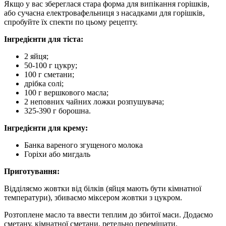
Якщо у вас збереглася стара форма для випікання горішків,
або сучасна електровафельниця з насадками для горішків,
спробуйте їх спекти по цьому рецепту.
Інгредієнти для тіста:
2 яйця;
50-100 г цукру;
100 г сметани;
дрібка солі;
100 г вершкового масла;
2 неповних чайних ложки розпушувача;
325-390 г борошна.
Інгредієнти для крему:
Банка вареного згущеного молока
Горіхи або мигдаль
Приготування:
Відділяємо
жовтки
від білків (яйця мають бути кімнатної
температури), збиваємо міксером жовтки з цукром.
Розтоплене масло та ввести теплим до збитої маси. Додаємо
сметану, кімнатної сметани, ретельно перемішати.