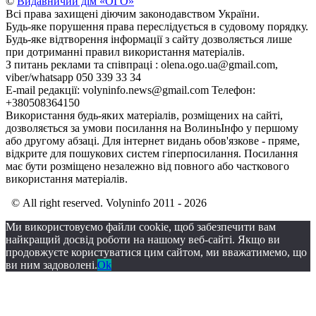
©
Видавничий дім «ОГО»
Всі права захищені діючим законодавством України.
Будь-яке порушення права переслідується в судовому порядку.
Будь-яке відтворення інформації з сайту дозволяється лише
при дотриманні правил використання матеріалів.
З питань реклами та співпраці : olena.ogo.ua@gmail.com,
viber/whatsapp 050 339 33 34
E-mail редакції: volyninfo.news@gmail.com Телефон:
+380508364150
Використання будь-яких матеріалів, розміщених на сайті,
дозволяється за умови посилання на ВолиньІнфо у першому
або другому абзаці. Для інтернет видань обов'язкове - пряме,
відкрите для пошукових систем гіперпосилання. Посилання
має бути розміщено незалежно від повного або часткового
використання матеріалів.
© All right reserved. Volyninfo 2011 - 2026
Ми використовуємо файли cookie, щоб забезпечити вам
найкращий досвід роботи на нашому веб-сайті. Якщо ви
продовжуєте користуватися цим сайтом, ми вважатимемо, що
ви ним задоволені.
Ok