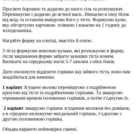
Просіяти борошно та додаємо до нього сіль та розпушувач.
Перемішуємо і додаємо до яєчної маси. Збиваємо в піну білок
від яєць та останнім вміщуємо його у тісто. Формуємо кулю,
яку обгортуємо харчовою плівкою і ховаємо на 1 годину до
холодильника.
Нагрійте форму на плитці, змастіть її олією.
З тіста формуємо невеликі кульки, які розложуємо в форму,
після закривання форми забрати залишки тіста ножем.
Випікати на середньому вогні 5-7 хвилин з обох боків.
Дати охолонути відділити горішки від зайвого тіста, воно нам
знадобиться для начинки.
1 варіант
Згущене молоко перемішуємо з подрібненою
крихтою від тіста та подрібненими горіхами. Та змащуємо
отриманим кремом половинки горішків, а потім з’єднуємо їх.
2 варіант
змащуємо горішок згущеним молоком без домішок,
а в середино виложуємо мигдальний горішок, з’єднуємо з
другою половинкою горішка.
Обидва варіанти неймовірно смачні.