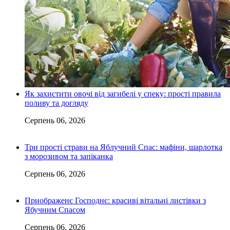
Як захистити овочі від загибелі у спеку: прості правила
поливу та догляду
Серпень 06, 2026
Три прості страви на Яблучний Спас: мафіни, шарлотка
з морозивом та запіканка
Серпень 06, 2026
Приображенє Господнє: красиві вітальні листівки з
Ябучним Спасом
Серпень 06, 2026