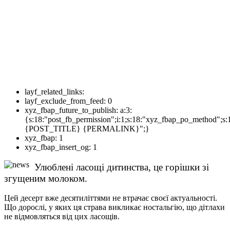
layf_related_links:
layf_exclude_from_feed:
0
xyz_fbap_future_to_publish:
a:3:
{s:18:"post_fb_permission";i:1;s:18:"xyz_fbap_po_method";s:
{POST_TITLE} {PERMALINK}";}
xyz_fbap:
1
xyz_fbap_insert_og:
1
Улюблені ласощі дитинства, це горішки зі
згущеним молоком.
Цей десерт вже десятиліттями не втрачає своєї актуальності.
Що дорослі, у яких ця страва викликає ностальгію, що дітлахи
не відмовляться від цих ласощів.