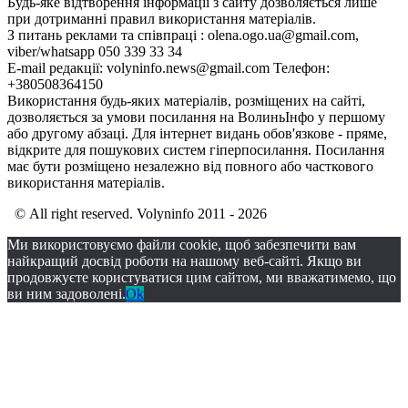
Будь-яке відтворення інформації з сайту дозволяється лише
при дотриманні правил використання матеріалів.
З питань реклами та співпраці : olena.ogo.ua@gmail.com,
viber/whatsapp 050 339 33 34
E-mail редакції: volyninfo.news@gmail.com Телефон:
+380508364150
Використання будь-яких матеріалів, розміщених на сайті,
дозволяється за умови посилання на ВолиньІнфо у першому
або другому абзаці. Для інтернет видань обов'язкове - пряме,
відкрите для пошукових систем гіперпосилання. Посилання
має бути розміщено незалежно від повного або часткового
використання матеріалів.
© All right reserved. Volyninfo 2011 - 2026
Ми використовуємо файли cookie, щоб забезпечити вам
найкращий досвід роботи на нашому веб-сайті. Якщо ви
продовжуєте користуватися цим сайтом, ми вважатимемо, що
ви ним задоволені.
Ok