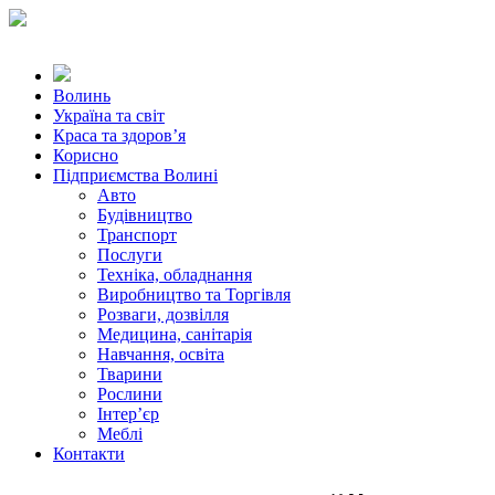
Волинь
Україна та світ
Краса та здоров’я
Корисно
Підприємства Волині
Авто
Будівництво
Транспорт
Послуги
Техніка, обладнання
Виробництво та Торгівля
Розваги, дозвілля
Медицина, санітарія
Навчання, освіта
Тварини
Рослини
Інтер’єр
Меблі
Контакти