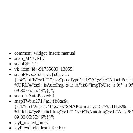
comment_widget_insert:
manual
snap_MYURL:
snapEdIT:
1
vk_item_id:
-91735689_13055
snapFB:
s:357:"a:1:{i:0;a:12:
{s:4:"doFB";s:1:"1";s:8:"postType";s:1:"A";s:10:"AttachPos
%URL%";s:9:"isAutoImg";s:1:"A";s:8:"imgToUse";s:0:"";s:9:"
09-30 05:55:44";}}";
snap_isAutoPosted:
1
snapTW:
s:271:"a:1:{i:0;a:9:
{s:4:"doTW";s:1:"1";s:10:"SNAPformat";s:15:"%TITLE% -
%URL%";s:8:"attchImg";s:1:"1";s:9:"isAutoImg";s:1:"A";s:8:"
09-30 05:55:46";}}";
layf_related_links:
layf_exclude_from_feed:
0