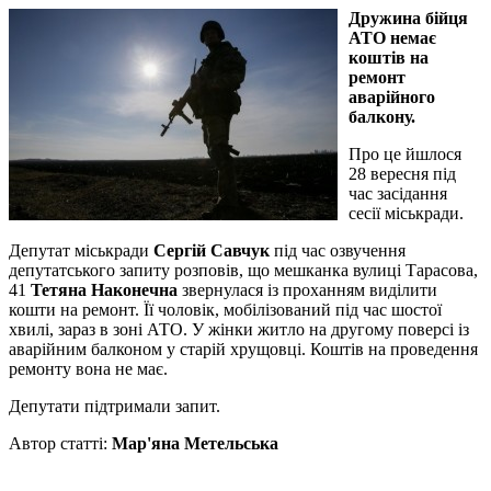
Дружина бійця
АТО немає
коштів на
ремонт
аварійного
балкону.
Про це йшлося
28 вересня під
час засідання
сесії міськради.
Депутат міськради
Сергій Савчук
під час озвучення
депутатського запиту розповів, що мешканка вулиці Тарасова,
41
Тетяна Наконечна
звернулася із проханням виділити
кошти на ремонт. Її чоловік, мобілізований під час шостої
хвилі, зараз в зоні АТО. У жінки житло на другому поверсі із
аварійним балконом у старій хрущовці. Коштів на проведення
ремонту вона не має.
Депутати підтримали запит.
Автор статті:
Мар'яна Метельська