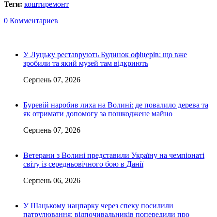
Теги:
кошти
ремонт
0 Комментариев
У Луцьку реставрують Будинок офіцерів: що вже
зробили та який музей там відкриють
Серпень 07, 2026
Буревій наробив лиха на Волині: де повалило дерева та
як отримати допомогу за пошкоджене майно
Серпень 07, 2026
Ветерани з Волині представили Україну на чемпіонаті
світу із середньовічного бою в Данії
Серпень 06, 2026
У Шацькому нацпарку через спеку посилили
патрулювання: відпочивальників попередили про