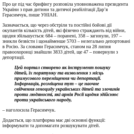
Про це під час брифінгу розповіла уповноважена президента
України з прав дитини та дитячої реабілітації Дарʼя
Герасимчук, пише УНІАН.
Зазначається, що через обстріли та постійні бойові дії
окупантів кількість дітей, які фізично страждають від війни,
щодня збільшується: 684 – поранені, 358 – загинули, 197 –
зникли безвісти і щонайменше 5703 – нелегально депортовані
в Росію. За словами Герасимчук, станом на 28 липня
правоохоронці знайшли 3833 дітей, ще 47 – повернули з
депортації.
Цей портал створено як інструмент пошуку
дітей, їх порятунку та визволення з місць
примусового переміщення чи депортації.
Інформація, розміщена тут – це наочне
свідчення геноциду українських дітей та злочинів
проти людяності, які армія Росії щодня здійснює
проти українського народу,
– наголосила Герасимчук.
Додається, що платформа має дві основні функції:
інформувати та допомагати розшукувати дітей.