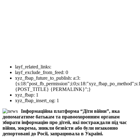
layf_related_links:
layf_exclude_from_feed:
0
xyz_fbap_future_to_publish:
a:3:
{s:18:"post_fb_permission";i:0;s:18:"xyz_fbap_po_method";s:
{POST_TITLE} {PERMALINK}";}
xyz_fbap:
1
xyz_fbap_insert_og:
1
Інформаційна платформа “Діти війни”, яка
допомагатиме батькам та правоохоронним органам
збирати інформацію про дітей, які постраждали під час
війни, зокрема, зникли безвісти або були незаконно
депортовані до Росії, запрацювала в Україні.