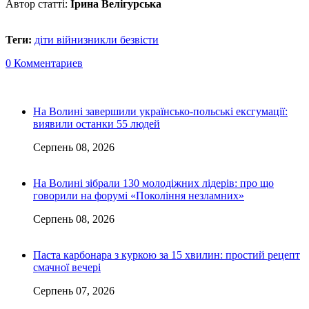
Автор статті:
Ірина Велігурська
Теги:
діти війни
зникли безвісти
0 Комментариев
На Волині завершили українсько-польські ексгумації:
виявили останки 55 людей
Серпень 08, 2026
На Волині зібрали 130 молодіжних лідерів: про що
говорили на форумі «Покоління незламних»
Серпень 08, 2026
Паста карбонара з куркою за 15 хвилин: простий рецепт
смачної вечері
Серпень 07, 2026