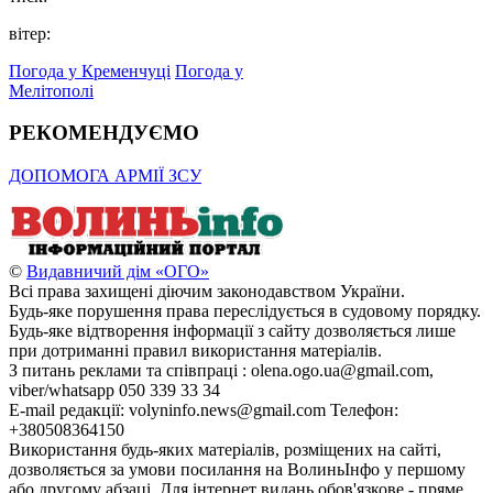
вітер:
Погода у Кременчуці
Погода у
Мелітополі
РЕКОМЕНДУЄМО
ДОПОМОГА АРМІЇ ЗСУ
©
Видавничий дім «ОГО»
Всі права захищені діючим законодавством України.
Будь-яке порушення права переслідується в судовому порядку.
Будь-яке відтворення інформації з сайту дозволяється лише
при дотриманні правил використання матеріалів.
З питань реклами та співпраці : olena.ogo.ua@gmail.com,
viber/whatsapp 050 339 33 34
E-mail редакції: volyninfo.news@gmail.com Телефон:
+380508364150
Використання будь-яких матеріалів, розміщених на сайті,
дозволяється за умови посилання на ВолиньІнфо у першому
або другому абзаці. Для інтернет видань обов'язкове - пряме,