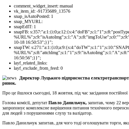
comment_widget_insert:
manual
vk_item_id:
-91735689_13576
snap_isAutoPosted:
1
snap_MYURL:
snapEdIT:
1
snapFB:
s:357:"a:1:{i:0;a:12:{s:4:"doFB";s:1:"1";s:8:"postT
%URL%";s:9:"isAutoImg";s:1:"A";s:8:"imgToUse";s:0:"";s:9:"
10-18 16:50:53";}}";
snapTW:
s:271:"a:1:{i:0;a:9:{s:4:"doTW";s:1:"1";s:10:"SNA
%URL%";s:8:"attchImg";s:1:"1";s:9:"isAutoImg";s:1:"A";s:8:"
16:50:56";}}";
layf_related_links:
layf_exclude_from_feed:
0
Директор Луцького підприємства електротранспорту 
ринок.
Про це йшлося сьогодні, 18 жовтня, під час засідання постійної
Голова комісії, депутат
Павло Данильчук,
запитав, чому 22 ве
запропонує комплексне вирішення питання технічного переосн
для людей з порушеннями слуху та валідатор.
Павло Данильчук запитав, для чого тоді оголошувати торги, як