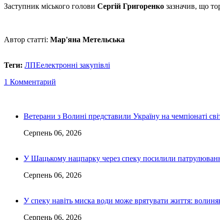
Заступник міського голови
Сергій Григоренко
зазначив, що то
Автор статті:
Мар'яна Метельська
Теги:
ЛПЕ
електронні закупівлі
1 Комментарий
Ветерани з Волині представили Україну на чемпіонаті світ
Серпень 06, 2026
У Шацькому нацпарку через спеку посилили патрулюванн
Серпень 06, 2026
У спеку навіть миска води може врятувати життя: волин
Серпень 06, 2026