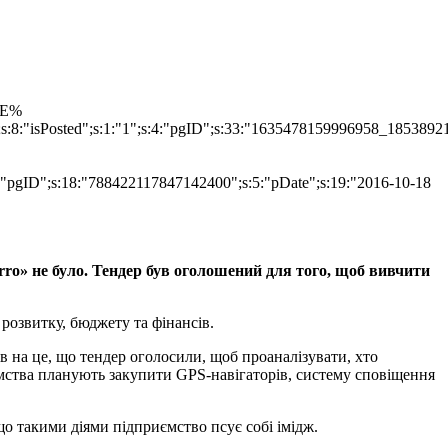
TLE%
";s:8:"isPosted";s:1:"1";s:4:"pgID";s:33:"1635478159996958_1853892
s:4:"pgID";s:18:"788422117847142400";s:5:"pDate";s:19:"2016-10-18
rro» не було. Тендер був оголошений для того, щоб вивчити
 розвитку, бюджету та фінансів.
в на це, що тендер оголосили, щоб проаналізувати, хто
ства планують закупити GPS-навігаторів, систему сповіщення
о такими діями підприємство псує собі імідж.