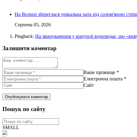
На Волині збереглася унікальна хата під солом'яною стріх
Серпень 05, 2026
Pingback:
На звинувачення у корупції відповідає, що «в
Залишити коментар
Ваше прізвище
*
Електронна пошта
*
Сайт
Пошук по сайту
SMALL