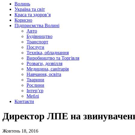
Волинь
Україна та світ
Краса та здоров’я
Корисно
Підприємства Волині
Авто
Будівництво
Транспорт
Послуги
Техніка, обладнання
Виробництво та Торгівля
Розваги, дозвілля
Медицина, санітарія
Навчання, освіта
Тварини
Рослини
Інтер’єр
Меблі
Контакти
Директор ЛПЕ на звинувачення
Жовтень 18, 2016