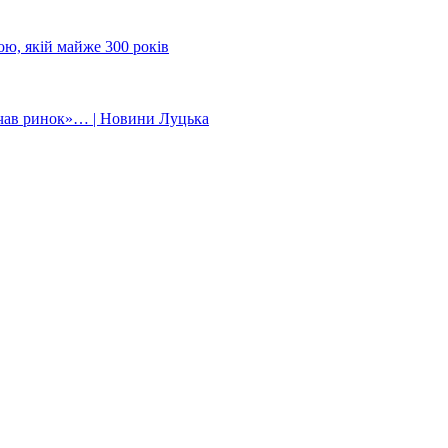
ою, якій майже 300 років
ивчав ринок»… | Новини Луцька