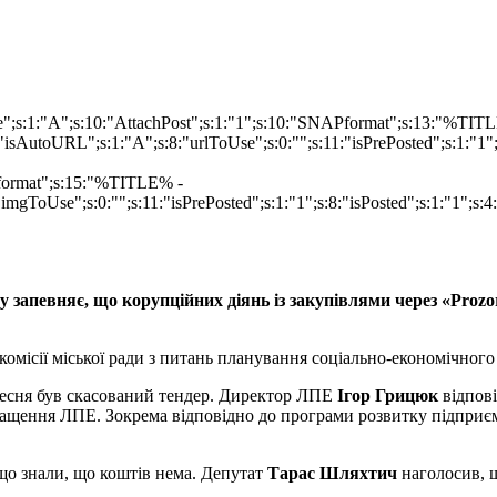
ype";s:1:"A";s:10:"AttachPost";s:1:"1";s:10:"SNAPformat";s:13:"%TI
isAutoURL";s:1:"A";s:8:"urlToUse";s:0:"";s:11:"isPrePosted";s:1:"1
Pformat";s:15:"%TITLE% -
imgToUse";s:0:"";s:11:"isPrePosted";s:1:"1";s:8:"isPosted";s:1:"1";
запевняє, що корупційних діянь із закупівлями через «Prozo
 комісії міської ради з питань планування соціально-економічного
ресня був скасований тендер. Директор ЛПЕ
Ігор Грицюк
відпові
ащення ЛПЕ. Зокрема відповідно до програми розвитку підприєм
що знали, що коштів нема. Депутат
Тарас Шляхтич
наголосив, щ