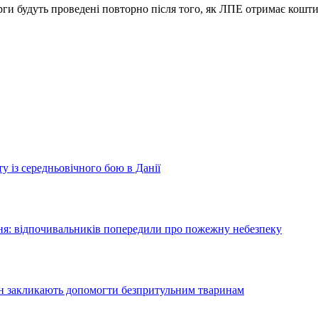
рги будуть проведені повторно після того, як ЛПЕ отримає кошти
у із середньовічного бою в Данії
я: відпочивальників попередили про пожежну небезпеку
ян закликають допомогти безпритульним тваринам