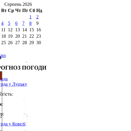
Серпень 2026
Вт
Ср
Чт
Пт
Сб
Нд
1
2
4
5
6
7
8
9
11
12
13
14
15
16
18
19
20
21
22
23
25
26
27
28
29
30
Лип
РОГНОЗ ПОГОДИ
года
ода у Луцьку
огість:
к:
ер:
ода у Ковелі