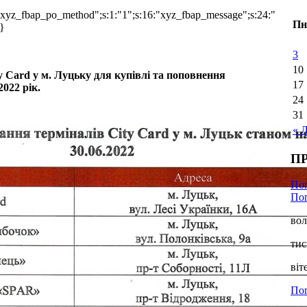
:"xyz_fbap_po_method";s:1:"1";s:16:"xyz_fbap_message";s:24:"
Пн
}
3
10
 Card у м. Луцьку для купівлі та поповнення
17
022 рік.
24
31
« 
П
По
Пог
вол
тис
віт
Пог