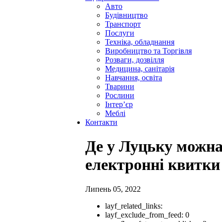
Авто
Будівництво
Транспорт
Послуги
Техніка, обладнання
Виробництво та Торгівля
Розваги, дозвілля
Медицина, санітарія
Навчання, освіта
Тварини
Рослини
Інтер’єр
Меблі
Контакти
Де у Луцьку можна
електронні квитки
Липень 05, 2022
layf_related_links:
layf_exclude_from_feed:
0