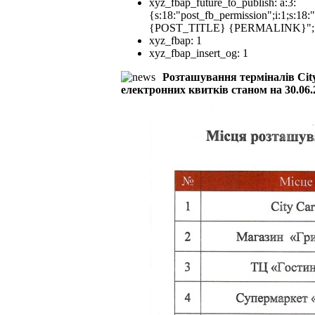
xyz_fbap_future_to_publish:
a:3:
{s:18:"post_fb_permission";i:1;s:18
{POST_TITLE} {PERMALINK}";
xyz_fbap:
1
xyz_fbap_insert_og:
1
Розташування терміналів City
електронних квитків станом на 30.06.2