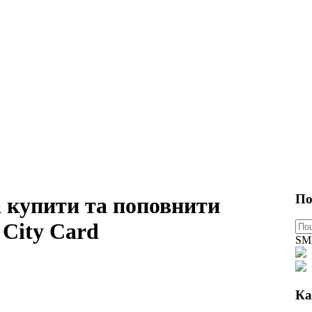
По
 купити та поповнити
 City Card
SM
Ка