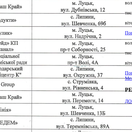
вол
тис
віт
По
вол
тис
віт
Пог
Мел
Р
ДО