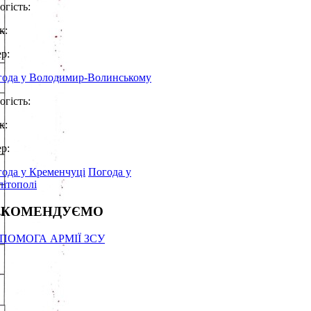
огість:
к:
ер:
года у Володимир-Волинському
огість:
к:
ер:
ода у Кременчуці
Погода у
ітополі
ЕКОМЕНДУЄМО
ПОМОГА АРМІЇ ЗСУ