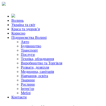
Волинь
Україна та світ
Краса та здоров’я
Корисно
Підприємства Волині
Авто
Будівництво
Транспорт
Послуги
Техніка, обладнання
Виробництво та Торгівля
Розваги, дозвілля
Медицина, санітарія
Навчання, освіта
Тварини
Рослини
Інтер’єр
Меблі
Контакти