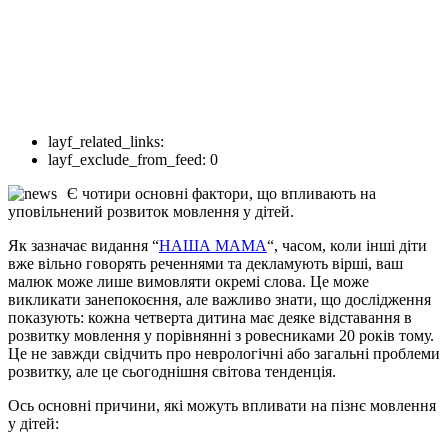
layf_related_links:
layf_exclude_from_feed:
0
Є чотири основні фактори, що впливають на
уповільнений розвиток мовлення у дітей.
Як зазначає видання “
НАША МАМА
“, часом, коли інші діти
вже вільно говорять реченнями та декламують вірші, ваш
малюк може лише вимовляти окремі слова. Це може
викликати занепокоєння, але важливо знати, що дослідження
показують: кожна четверта дитина має деяке відставання в
розвитку мовлення у порівнянні з ровесниками 20 років тому.
Це не завжди свідчить про неврологічні або загальні проблеми
розвитку, але це сьогоднішня світова тенденція.
Ось основні причини, які можуть впливати на пізнє мовлення
у дітей: