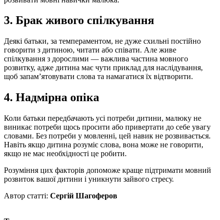
3. Брак живого спілкування
Деякі батьки, за темпераментом, не дуже схильні постійно
говорити з дитиною, читати або співати. Але живе
спілкування з дорослими — важлива частина мовного
розвитку, адже дитина має чути приклад для наслідування,
щоб запам’ятовувати слова та намагатися їх відтворити.
4. Надмірна опіка
Коли батьки передбачають усі потреби дитини, малюку не
виникає потреби щось просити або привертати до себе увагу
словами. Без потреби у мовленні, цей навик не розвивається.
Навіть якщо дитина розуміє слова, вона може не говорити,
якщо не має необхідності це робити.
Розуміння цих факторів допоможе краще підтримати мовний
розвиток вашої дитини і уникнути зайвого стресу.
Автор статті:
Сергій Шагоферов