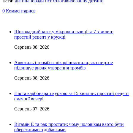
Теги:
дитина
поради психолога
виховання дитини
0 Комментариев
Шоколадний кекс у мікрохвильовці за 7 хвилин:
простий рецепт у кружці
Серпень 08, 2026
Алкоголь і тромбоз: лікарі пояснили, як спиртне
підвищує ризик утворення тромбів
Серпень 08, 2026
Паста карбонара з куркою за 15 хвилин: простий рецепт
смачної вечері
Серпень 07, 2026
Вітамін Е та рак простати: чому чоловікам варто бути
обережними з добавками