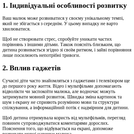
1. Індивідуальні особливості розвитку
Ваш малюк може розвиватися у своєму унікальному темпі,
який не збігається з середнім. У цьому випадку не варто
хвилюватися.
Щоб не створювати стрес, спробуйте уникати частих
порівнянь з іншими дітьми. Також поясніть близьким, що
дитина розвивається згідно зі своїм ритмом, і зайві порівняння
лише посилюють непотрібні тривоги.
2. Вплив гаджетів
Сучасні діти часто знайомляться з гаджетами і телевізором ще
до першого року життя. Відео і мультфільми допомагають
відволікти чи заспокоїти малюка, але водночас можуть
затримувати мовний розвиток. Швидка зміна картинок та
шум з екрану не сприяють розумінню мови та структури
спілкування, а інформаційний потік є надмірним для дитини.
Щоб дитина отримувала користь від мультфільмів, перегляд
повинен супроводжуватися коментарями дорослих.
Пояснення того, що відбувається на екрані, допоможе
розвивати мовні навички малюка.