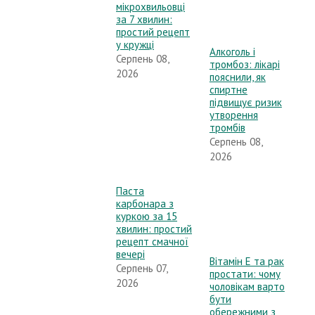
мікрохвильовці
за 7 хвилин:
простий рецепт
у кружці
Алкоголь і
Серпень 08,
тромбоз: лікарі
2026
пояснили, як
спиртне
підвищує ризик
утворення
тромбів
Серпень 08,
2026
Паста
карбонара з
куркою за 15
хвилин: простий
рецепт смачної
вечері
Вітамін Е та рак
Серпень 07,
простати: чому
2026
чоловікам варто
бути
обережними з