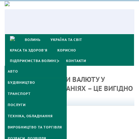
ВОЛИНЬ
УКРАЇНА ТА СВІТ
КРАСА ТА ЗДОРОВ’Я
КОРИСНО
ПІДПРИЄМСТВА ВОЛИНІ
КОНТАКТИ
АВТО
ЧОМУ ОБМІНЮВАТИ ВАЛЮТУ У
БУДІВНИЦТВО
ПРИВАТНИХ КОМПАНІЯХ – ЦЕ ВИГІДНО
ТРАНСПОРТ
Вересень 25, 2024
ПОСЛУГИ
ТЕХНІКА, ОБЛАДНАННЯ
ВИРОБНИЦТВО ТА ТОРГІВЛЯ
РОЗВАГИ, ДОЗВІЛЛЯ