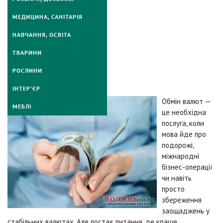
МЕДИЦИНА, САНІТАРІЯ
НАВЧАННЯ, ОСВІТА
ТВАРИНИ
РОСЛИНИ
ІНТЕР’ЄР
Обмін валют —
МЕБЛІ
це необхідна
послуга, коли
мова йде про
подорожі,
міжнародні
бізнес-операції
чи навіть
просто
збереження
заощаджень у
стабільних валютах. Але постає питання, де краще