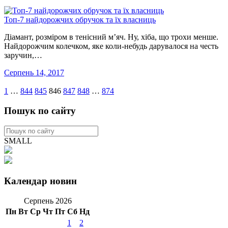
Топ-7 найдорожчих обручок та їх власниць
Діамант, розміром в тенісний м’яч. Ну, хіба, що трохи менше.
Найдорожчим колечком, яке коли-небудь дарувалося на честь
заручин,…
Серпень 14, 2017
1
…
844
845
846
847
848
…
874
Пошук по сайту
SMALL
Календар новин
Серпень 2026
Пн
Вт
Ср
Чт
Пт
Сб
Нд
1
2