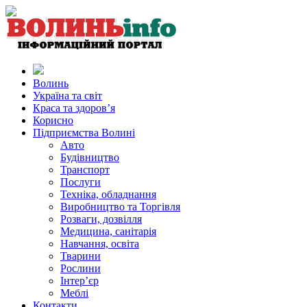
Волинь
Україна та світ
Краса та здоров’я
Корисно
Підприємства Волині
Авто
Будівництво
Транспорт
Послуги
Техніка, обладнання
Виробництво та Торгівля
Розваги, дозвілля
Медицина, санітарія
Навчання, освіта
Тварини
Рослини
Інтер’єр
Меблі
Контакти