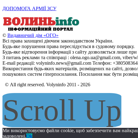
ДОПОМОГА АРМІЇ ЗСУ
©
Видавничий дім «ОГО»
Всі права захищені діючим законодавством України.
Будь-яке порушення права переслідується в судовому порядку.
Будь-яке відтворення інформації з сайту дозволяється лише при
З питань реклами та співпраці : olena.ogo.ua@gmail.com, viber/w
E-mail редакції: volyninfo.news@gmail.com Телефон: +38050836
Використання будь-яких матеріалів, розміщених на сайті, дозво
пошукових систем гіперпосилання. Посилання має бути розміще
© All right reserved. Volyninfo 2011 - 2026
Scroll Up
Ми використовуємо файли cookie, щоб забезпечити вам найкра
задоволені.
Ok