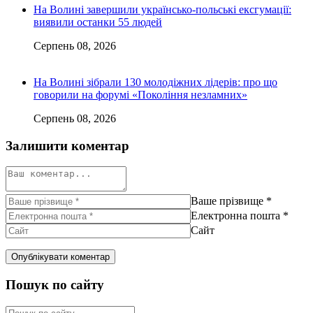
На Волині завершили українсько-польські ексгумації:
виявили останки 55 людей
Серпень 08, 2026
На Волині зібрали 130 молодіжних лідерів: про що
говорили на форумі «Покоління незламних»
Серпень 08, 2026
Залишити коментар
Ваше прізвище
*
Електронна пошта
*
Сайт
Пошук по сайту