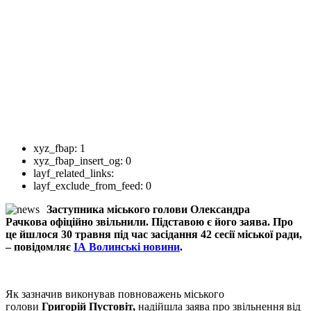
xyz_fbap:
1
xyz_fbap_insert_og:
0
layf_related_links:
layf_exclude_from_feed:
0
Заступника міського голови Олександра
Рачкова офіційно звільнили. Підставою є його заява. Про
це йшлося 30 травня під час засідання 42 сесії міської ради,
– повідомляє
ІА Волинські новини
.
Як зазначив виконував повноважень міського
голови
Григорій Пустовіт,
надійшла заява про звільнення від