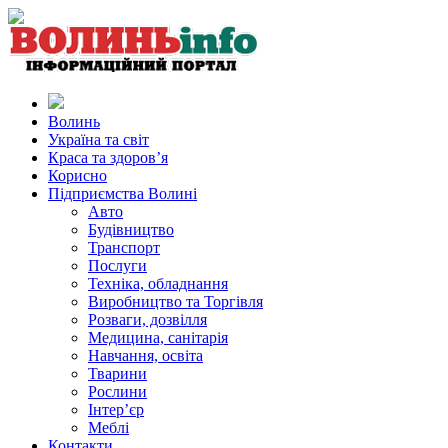
Волинь
Україна та світ
Краса та здоров’я
Корисно
Підприємства Волині
Авто
Будівництво
Транспорт
Послуги
Техніка, обладнання
Виробництво та Торгівля
Розваги, дозвілля
Медицина, санітарія
Навчання, освіта
Тварини
Рослини
Інтер’єр
Меблі
Контакти