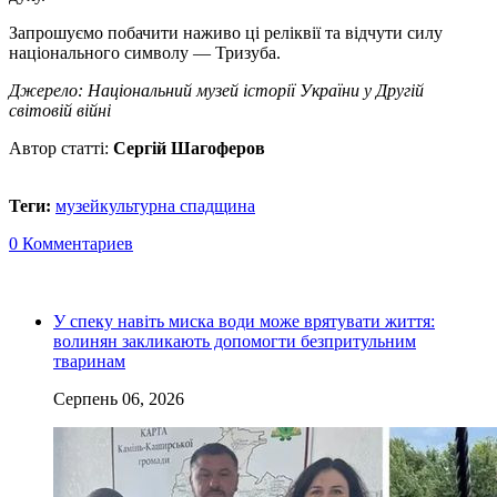
Запрошуємо побачити наживо ці реліквії та відчути силу
національного символу — Тризуба.
Джерело: Національний музей історії України у Другій
світовій війні
Автор статті:
Сергій Шагоферов
Теги:
музей
культурна спадщина
0 Комментариев
У спеку навіть миска води може врятувати життя:
волинян закликають допомогти безпритульним
тваринам
Серпень 06, 2026