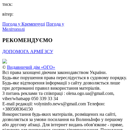
тиск:
вітер:
Погода у Кременчуці
Погода у
Мелітополі
РЕКОМЕНДУЄМО
ДОПОМОГА АРМІЇ ЗСУ
©
Видавничий дім «ОГО»
Всі права захищені діючим законодавством України.
Будь-яке порушення права переслідується в судовому порядку.
Будь-яке відтворення інформації з сайту дозволяється лише
при дотриманні правил використання матеріалів.
З питань реклами та співпраці : olena.ogo.ua@gmail.com,
viber/whatsapp 050 339 33 34
E-mail редакції: volyninfo.news@gmail.com Телефон:
+380508364150
Використання будь-яких матеріалів, розміщених на сайті,
дозволяється за умови посилання на ВолиньІнфо у першому
або другому абзаці. Для інтернет видань обов'язкове - пряме,
відкрите для пошукових систем гіперпосилання. Посилання