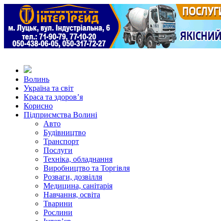
Волинь
Україна та світ
Краса та здоров’я
Корисно
Підприємства Волині
Авто
Будівництво
Транспорт
Послуги
Техніка, обладнання
Виробництво та Торгівля
Розваги, дозвілля
Медицина, санітарія
Навчання, освіта
Тварини
Рослини