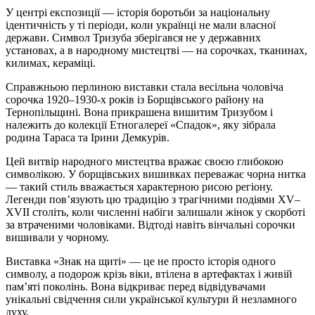
У центрі експозиції — історія боротьби за національну
ідентичність у ті періоди, коли українці не мали власної
держави. Символ Тризуба зберігався не у державних
установах, а в народному мистецтві — на сорочках, тканинах,
килимах, кераміці.
Справжньою перлиною виставки стала весільна чоловіча
сорочка 1920–1930-х років із Борщівського району на
Тернопільщині. Вона прикрашена вишитим Тризубом і
належить до колекції Етногалереї «Спадок», яку зібрала
родина Тараса та Ірини Демкурів.
Цей витвір народного мистецтва вражає своєю глибокою
символікою. У борщівських вишивках переважає чорна нитка
— такий стиль вважається характерною рисою регіону.
Легенди пов’язують цю традицію з трагічними подіями XV–
XVII століть, коли численні набіги залишали жінок у скорботі
за втраченими чоловіками. Відтоді навіть вінчальні сорочки
вишивали у чорному.
Виставка «Знак на щиті» — це не просто історія одного
символу, а подорож крізь віки, втілена в артефактах і живій
пам’яті поколінь. Вона відкриває перед відвідувачами
унікальні свідчення сили української культури й незламного
духу.