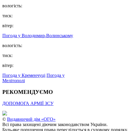
вологість:
тиск:
вітер:
Погода у Володимир-Волинському
вологість:
тиск:
вітер:
Погода у Кременчуці
Погода у
Мелітополі
РЕКОМЕНДУЄМО
ДОПОМОГА АРМІЇ ЗСУ
©
Видавничий дім «ОГО»
Всі права захищені діючим законодавством України.
Будь-яке порушення права переслідується в судовому порядку.