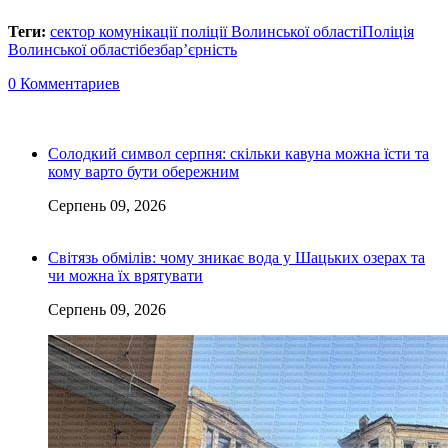
Теги:
сектор комунікації поліції Волинської області
Поліція
Волинської області
безбар’єрність
0 Комментариев
Солодкий символ серпня: скільки кавуна можна їсти та
кому варто бути обережним
Серпень 09, 2026
Світязь обмілів: чому зникає вода у Шацьких озерах та
чи можна їх врятувати
Серпень 09, 2026