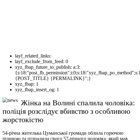
layf_related_links:
layf_exclude_from_feed:
0
xyz_fbap_future_to_publish:
a:3:
{s:18:"post_fb_permission";i:0;s:18:"xyz_fbap_po_method";s:
{POST_TITLE} {PERMALINK}";}
xyz_fbap:
1
xyz_fbap_insert_og:
1
Жінка на Волині спалила чоловіка:
поліція розслідує вбивство з особливою
жорстокістю
54-річна жителька Цуманської громади облила горючою
рідиною та підпалила свого 57-річного чоловіка, який мав