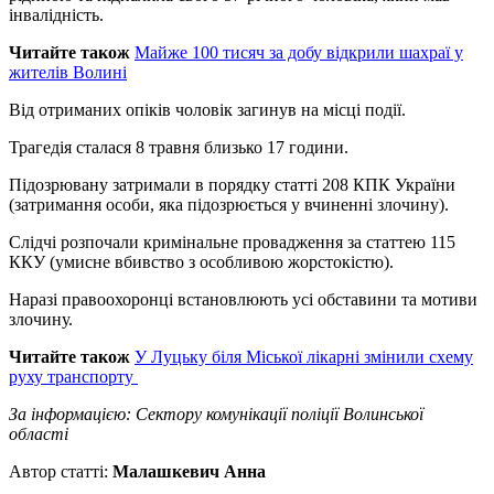
інвалідність.
Читайте також
Майже 100 тисяч за добу відкрили шахраї у
жителів Волині
Від отриманих опіків чоловік загинув на місці події.
Трагедія сталася 8 травня близько 17 години.
Підозрювану затримали в порядку статті 208 КПК України
(затримання особи, яка підозрюється у вчиненні злочину).
Слідчі розпочали кримінальне провадження за статтею 115
ККУ (умисне вбивство з особливою жорстокістю).
Наразі правоохоронці встановлюють усі обставини та мотиви
злочину.
Читайте також
У Луцьку біля Міської лікарні змінили схему
руху транспорту
За інформацією: Сектору комунікації поліції Волинської
області
Автор статті:
Малашкевич Анна