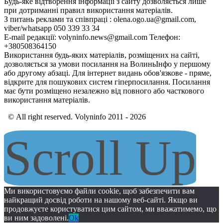
Будь-яке відтворення інформації з сайту дозволяється лише
при дотриманні правил використання матеріалів.
З питань реклами та співпраці : olena.ogo.ua@gmail.com,
viber/whatsapp 050 339 33 34
E-mail редакції: volyninfo.news@gmail.com Телефон:
+380508364150
Використання будь-яких матеріалів, розміщених на сайті,
дозволяється за умови посилання на ВолиньІнфо у першому
або другому абзаці. Для інтернет видань обов'язкове - пряме,
відкрите для пошукових систем гіперпосилання. Посилання
має бути розміщено незалежно від повного або часткового
використання матеріалів.
© All right reserved. Volyninfo 2011 - 2026
Scroll Up
Ми використовуємо файли cookie, щоб забезпечити вам
найкращий досвід роботи на нашому веб-сайті. Якщо ви
продовжуєте користуватися цим сайтом, ми вважатимемо, що
ви ним задоволені.
Ok