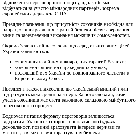
відновлення переговорного процесу, однак він має
відбуватися за участю міжнародних партнерів, зокрема
європейських держав та США.
Президент зазначив, що присутність союзників необхідна для
напрацювання реальних гарантій безпеки після завершення
війни та забезпечення виконання можливих домовленостей.
Окремо Зеленський наголосив, що серед стратегічних цілей
України залишаються:
отримання надійних міжнародних гарантій безпеки;
завершення війни на справедливих умовах;
подальший рух України до повноправного членства в
Європейському Союзі.
Президент також підкреслив, що український мирний план
підтримують міжнародні партнери. За його словами, саме
участь союзників має стати важливою складовою майбутнього
переговорного процесу.
Водночас питання формату переговорів залишається
відкритим. Українська сторона наполягає, що будь-які
домовленості повинні враховувати інтереси держави та
містити дієві механізми гарантування безпеки.