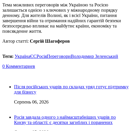
Тема можливих переговорів між Україною та Росією
залишається однією з ключових у міжнародному порядку
денному. Для жителів Волині, як і всієї України, питання
завершення війни та отримання надійних гарантій безпеки
безпосередньо впливає на майбутнє країни, економіку та
повсякденне життя.
Автор статті:
Сергій Шагоферов
Теги:
Україна
ЄС
Росія
Переговори
Володимир Зеленський
0 Комментариев
Після російських ударів по складах уряд готує підтримку
для бізнесу
Серпень 06, 2026
Росія завдала одного з наймасштабніших ударів по
Києву та області: є десятки загиблих і поранених